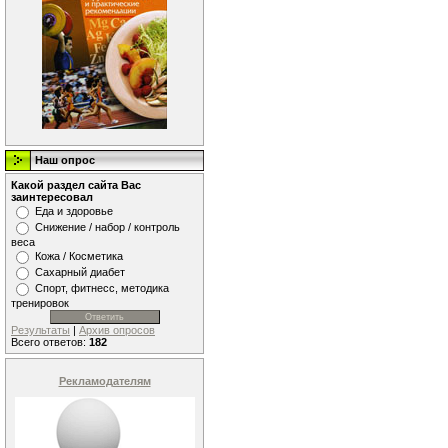
Наш опрос
Какой раздел сайта Вас
заинтересовал
Еда и здоровье
Снижение / набор / контроль
веса
Кожа / Косметика
Сахарный диабет
Спорт, фитнесс, методика
тренировок
Результаты
|
Архив опросов
Всего ответов:
182
Рекламодателям