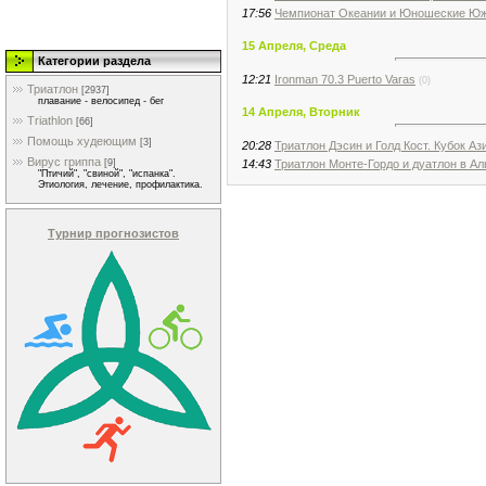
17:56
Чемпионат Океании и Юношеские Юж
15 Апреля, Среда
Категории раздела
12:21
Ironman 70.3 Puerto Varas
(0)
Триатлон
[2937]
плавание - велосипед - бег
14 Апреля, Вторник
Triathlon
[66]
Помощь худеющим
[3]
20:28
Триатлон Дэсин и Голд Кост. Кубок Аз
Вирус гриппа
14:43
Триатлон Монте-Гордо и дуатлон в А
[9]
"Птичий", "свиной", "испанка".
Этиология, лечение, профилактика.
Турнир прогнозистов