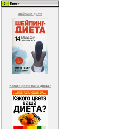
Книги
Шейпинг-диета
Какого цвета ваша диета?