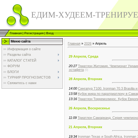
ЕДИМ-ХУДЕЕМ-ТРЕНИРУ
Главная
|
Регистрация
|
Вход
Меню сайта
Главная
»
2026
»
Апрель
Информация о сайте
Разделы сайта
29 Апреля, Среда
КАТАЛОГ СТАТЕЙ
20:27
Триатлон Житомир. Чемпионат Украи
ФОРУМ
эстафета
(0)
БЛОГИ
ТУРНИР ПРОГНОЗИСТОВ
28 Апреля, Вторник
Свяжитесь с нами
14:00
Сингапур Т100. Ironman 70.3 Brasilia и
13:58
Кубок мира по паратриатлону в Сама
13:16
Триатлон Торремолинос. Кубок Евро
26 Апреля, Воскресенье
11:09
Триатлон Самарканд. Серия чемпион
21 Апреля, Вторник
19:34
Ironman Texas и South Africa, Ironman