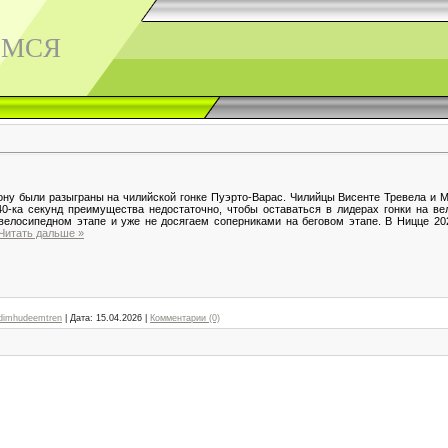
ЕМСЯ
ну были разыграны на чилийской гонке Пуэрто-Варас. Чилийцы Висенте Тревела и 
40-ка секунд преимущества недостаточно, чтобы оставаться в лидерах гонки на в
велосипедном этапе и уже не досягаем соперниками на беговом этапе. В Ницце 20
Читать дальше »
dimhudeemtren
|
Дата:
15.04.2026
|
Комментарии (0)