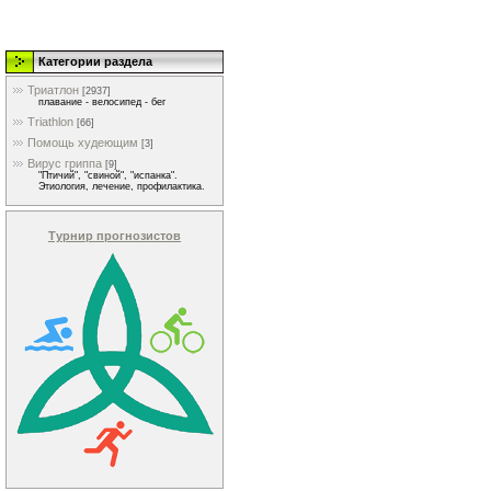
Категории раздела
Триатлон
[2937]
плавание - велосипед - бег
Triathlon
[66]
Помощь худеющим
[3]
Вирус гриппа
[9]
"Птичий", "свиной", "испанка".
Этиология, лечение, профилактика.
Турнир прогнозистов