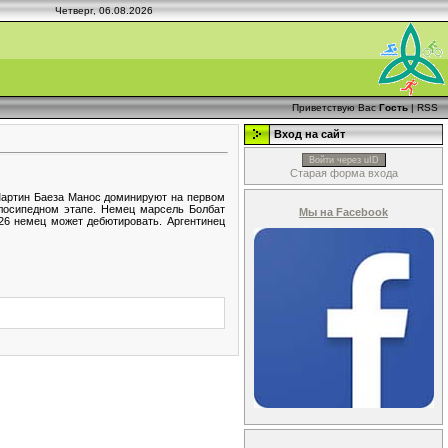
Четверг, 06.08.2026
Приветствую Вас
Гость
|
RSS
Вход на сайт
Войти через uID
Старая форма входа
Мартин Баеза Манос доминируют на первом
елосипедном этапе. Немец марсель Болбат
Мы на Facebook
26 немец может дебютировать. Аргентинец