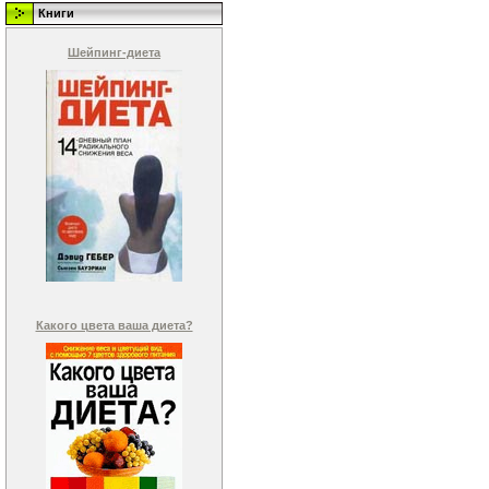
Книги
Шейпинг-диета
Какого цвета ваша диета?