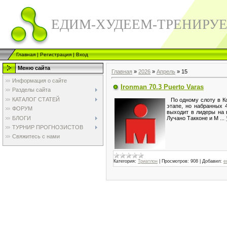
ЕДИМ-ХУДЕЕМ-ТРЕНИРУ
Главная
|
Регистрация
|
Вход
Меню сайта
Главная
»
2026
»
Апрель
»
15
Информация о сайте
Ironman 70.3 Puerto Varas
Разделы сайта
КАТАЛОГ СТАТЕЙ
По одному слоту в Ко
этапе, но набранных 
ФОРУМ
выходит в лидеры на 
БЛОГИ
Лучано Такконе и М
...
ТУРНИР ПРОГНОЗИСТОВ
Свяжитесь с нами
Категория:
Триатлон
|
Просмотров:
908
|
Добавил:
e