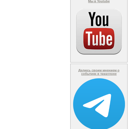
Мы в Youtube
Делюсь своим мнением о
событиях в триатлоне