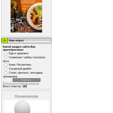
Наш опрос
Какой раздел сайта Вас
заинтересовал
Еда и здоровье
Снижение / набор / контроль
веса
Кожа / Косметика
Сахарный диабет
Спорт, фитнесс, методика
тренировок
Результаты
|
Архив опросов
Всего ответов:
182
Рекламодателям