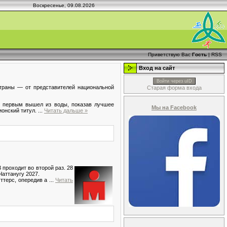
Воскресенье, 09.08.2026
Приветствую Вас
Гость
|
RSS
Вход на сайт
Войти через uID
страны — от представителей национальной
Старая форма входа
й первым вышел из воды, показав лучшее
Мы на Facebook
ионский титул.
...
Читать дальше »
 проходит во второй раз. 28
аттанугу 2027.
ттерс, опередив а
...
Читать