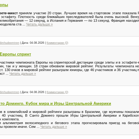
ропы
фете-микст
приняли участие 20 стран. Лучшее время на стартовом этапе показала 
 эстафету. Плотность среди ближайших преследователей была очень высокой. Венгр
Великобритания — 12 секунд, а Испания и Германия — по 13 секунд. Франция находил
реодолела ста
...
Читать дальше »
dimhudeemtren
|
Дата:
04.08.2026
|
Комментарии (0)
 Европы спринт
частники чемпионата Европы на спринтерской дистанции среди элиты и в эстафете-м
ин, так и у женщин. 18 стран обновили мировой рейтинг. Результаты чемпионата н
т. 130 очков в мировой рейтинг разыграли юниоры, где 46 участников и 36 участниц 
икст
...
Читать дальше »
dimhudeemtren
|
Дата:
04.08.2026
|
Комментарии (0)
нто Доминго. Кубок мира и Игры Центральной Америки
 в олимпийский и мировой рейтинги разыграны в Бразилии, где мужчины показал
и 40 участниц. В Санто Доминго прошли Игры Центральной Америки и Карибского
 комплекта.
альтиметрия велосипедного и бегового этапа прогнозировала приезд на бегово
ы провели иначе. Сем
...
Читать дальше »