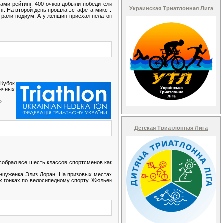
ами рейтинг. 400 очков добыли победители
Украинская Триатлонная Лига
нг. На второй день прошла эстафета-микст.
грали подиум. А у женщин приехал пелатон
Кубок
личных
»
Детская Триатлонная Лига
собрал все шесть классов спортсменов как
нцуженка Элиз Лоран. На призовых местах
х гонках по велосипедному спорту. Жюльен