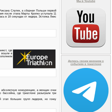
Мы в Youtube
Роксана Слупек, а сборная Польши первой
ия после этапа Марты Кропко уступала 11
ась в 18 секундах от лидера. Эстонка Лиис
икст, где
е вошли в
пополнили
Делюсь своим мнением о
событиях в триатлоне
и абсолютную конкуренцию, а женщин очки
 бассейна, где триатлоне разыграли три
й этап больших групп лидеров, но гонку