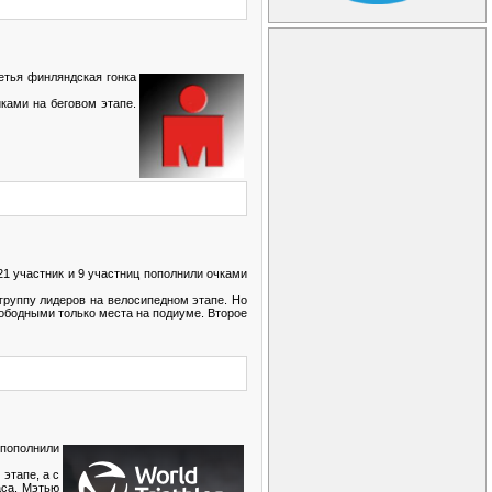
етья финляндская гонка
ками на беговом этапе.
 21 участник и 9 участниц пополнили очками
группу лидеров на велосипедном этапе. Но
вободными только места на подиуме. Второе
 пополнили
этапе, а с
аса. Мэтью