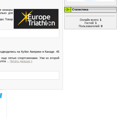
Статистика
не юниоры
олько для
дес Товар
Онлайн всего:
1
Гостей:
1
Пользователей:
0
одводились на Кубке Америки в Канаде. 46
 еще пятью спортсменами. Уже ко второй
руппа
...
Читать дальше »