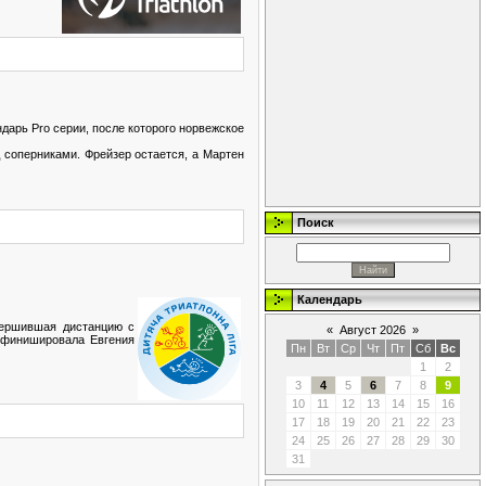
дарь Pro серии, после которого норвежское
соперниками. Фрейзер остается, а Мартен
Поиск
Календарь
вершившая дистанцию с
«
Август 2026
»
й финишировала Евгения
Пн
Вт
Ср
Чт
Пт
Сб
Вс
1
2
3
4
5
6
7
8
9
10
11
12
13
14
15
16
17
18
19
20
21
22
23
24
25
26
27
28
29
30
31