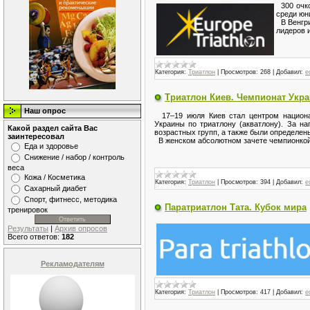
300 очко
среди юн
В Венгри
лидеров 
Категория:
Триатлон
|
Просмотров:
268
|
Добавил:
e
Триатлон Киев. Чемпионат Укр
Наш опрос
17–19 июля Киев стал центром национал
Украины по триатлону (акватлону). За н
Какой раздел сайта Вас
возрастных групп, а также были определен
заинтересовал
В женском абсолютном зачете чемпионкой
Еда и здоровье
Снижение / набор / контроль
веса
Кожа / Косметика
Категория:
Триатлон
|
Просмотров:
394
|
Добавил:
e
Сахарный диабет
Спорт, фитнесс, методика
Паратриатлон Тата. Кубок мира
тренировок
Результаты
|
Архив опросов
Всего ответов:
182
Рекламодателям
Категория:
Триатлон
|
Просмотров:
417
|
Добавил:
e