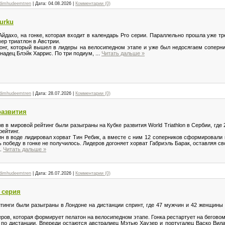
dimhudeemtren
|
Дата:
04.08.2026
|
Комментарии (0)
Turku
дахо, на гонке, которая входит в календарь Pro серии. Параллельно прошла уже тр
мер триатлон в Австрии.
г, который вышел в лидеры на велосипедном этапе и уже был недосягаем соперни
надец Блэйк Харрис. По три подиум,
...
Читать дальше »
dimhudeemtren
|
Дата:
28.07.2026
|
Комментарии (0)
развития
в в мировой рейтинг были разыграны на Кубке развития World Triathlon в Сербии, где
рейтинг.
 в воде лидировал хорват Тин Ребик, а вместе с ним 12 соперников сформировали 
ь победу в гонке не получилось. Лидеров догоняет хорват Габриэль Барак, оставляя с
..
Читать дальше »
dimhudeemtren
|
Дата:
26.07.2026
|
Комментарии (0)
 серия
тинги были разыграны в Лондоне на дистанции спринт, где 47 мужчин и 42 женщины
в, которая формирует пелатон на велосипедном этапе. Гонка рестартует на беговом 
 по дистанции. Впереди остаются австралиец Мэтью Хаузер и португалец Васко Вил