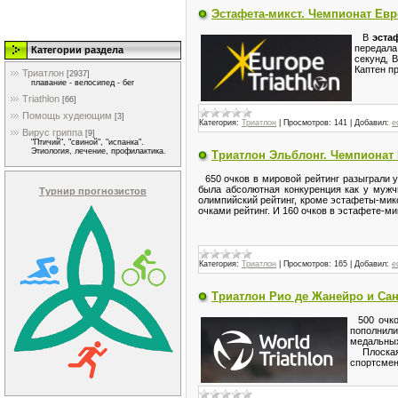
Эстафета-микст. Чемпионат Ев
В
эста
передала
Категории раздела
секунд, 
Каптен п
Триатлон
[2937]
плавание - велосипед - бег
Triathlon
[66]
Помощь худеющим
[3]
Категория:
Триатлон
|
Просмотров:
141
|
Добавил:
e
Вирус гриппа
[9]
"Птичий", "свиной", "испанка".
Этиология, лечение, профилактика.
Триатлон Эльблонг. Чемпионат
650 очков в мировой рейтинг разыграли у
была абсолютная конкуренция как у мужч
Турнир прогнозистов
олимпийский рейтинг, кроме эстафеты-микс
очками рейтинг. И 160 очков в эстафете-м
Категория:
Триатлон
|
Просмотров:
165
|
Добавил:
e
Триатлон Рио де Жанейро и Са
500 очков
пополнил
медальных
Плоская 
спортсмен