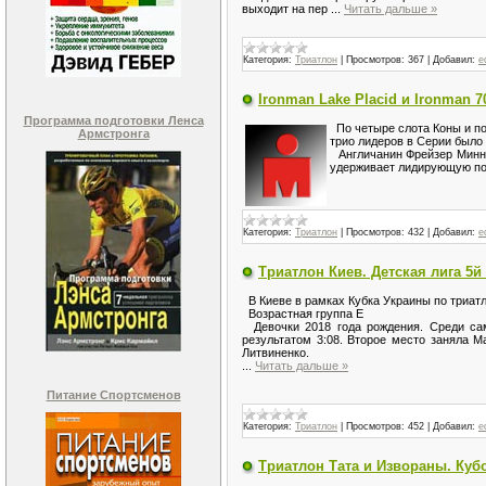
выходит на пер
...
Читать дальше »
Категория:
Триатлон
|
Просмотров:
367
|
Добавил:
e
Ironman Lake Placid и Ironman 7
Программа подготовки Ленса
По четыре слота Коны и по
Армстронга
трио лидеров в Серии было
Англичанин Фрейзер Минни
удерживает лидирующую по
Категория:
Триатлон
|
Просмотров:
432
|
Добавил:
e
Триатлон Киев. Детская лига 5й
В Киеве в рамках Кубка Украины по триатл
Возрастная группа Е
Девочки 2018 года рождения. Среди са
результатом 3:08. Второе место заняла 
Литвиненко.
...
Читать дальше »
Питание Спортсменов
Категория:
Триатлон
|
Просмотров:
452
|
Добавил:
e
Триатлон Тата и Извораны. Ку