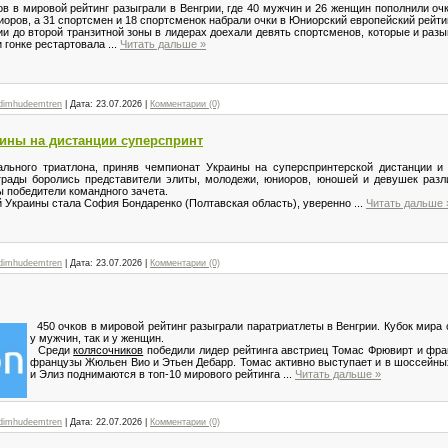
в в мировой рейтинг разыграли в Венгрии, где 40 мужчин и 26 женщин пополнили очк
иоров, а 31 спортсмен и 18 спортсменок набрали очки в Юниорский европейский рейти
и до второй транзитной зоны в лидерах доехали девять спортсменов, которые и разы
и гонке рестартовала
...
Читать дальше »
dimhudeemtren
|
Дата:
23.07.2026
|
Комментарии (0)
аины на дистанции суперспринт
ьного триатлона, приняв чемпионат Украины на суперспринтерской дистанции и 
аграды боролись представители элиты, молодежи, юниоров, юношей и девушек раз
ы победители командного зачета.
 Украины стала София Бондаренко (Полтавская область), уверенно
...
Читать дальше 
dimhudeemtren
|
Дата:
23.07.2026
|
Комментарии (0)
450 очков в мировой рейтинг разыграли паратриатлеты в Венгрии. Кубок мира 
у мужчин, так и у женщин.
Среди
колясочников
победили лидер рейтинга австриец Томас Фрювирт и фра
французы Жюльен Вио и Этьен Дебарр. Томас активно выступает и в шоссейны
и Элиз поднимаются в топ-10 мирового рейтинга
...
Читать дальше »
dimhudeemtren
|
Дата:
22.07.2026
|
Комментарии (0)