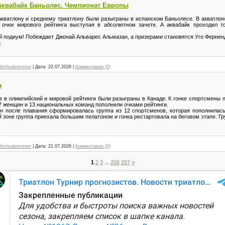
 Аквабайк Баньолес. Чемпионат Европы
акватлону и среднему триатлону были разыграны в испанском Баньолесе. В акватло
 очки мирового рейтинга выступая в абсолютном зачете. А аквабайк проходил т
 подиум! Побеждает Джонай Альварес Альмазан, а призерами становятся Уго Фернен
»
dimhudeemtren
|
Дата:
22.07.2026
|
Комментарии (0)
а
 в олимпийский и мировой рейтинги были разыграны в Канаде. К гонке спортсмены п
7 женщин и 13 национальных команд пополнили очками рейтинги.
после плавания сформировалась группа из 12 спортсменов, которая пополнилась
й зоне группа приехала большим пелатоном и гонка рестартовала на беговом этапе. Г
dimhudeemtren
|
Дата:
21.07.2026
|
Комментарии (0)
1
2
3
...
206
207
»