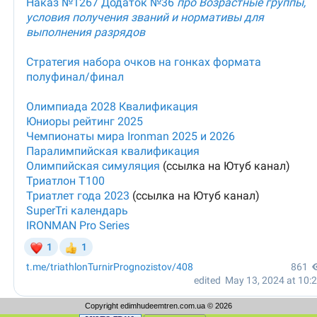
Copyright edimhudeemtren.com.ua © 2026