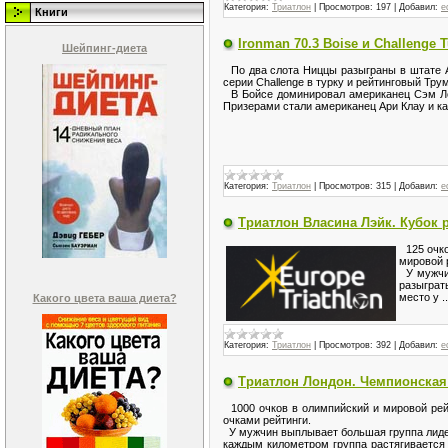
Категория:
Триатлон
|
Просмотров:
197
|
Добавил:
e
Книги
Ironman 70.3 Boise и Challenge 
Шейпинг-диета
По два слота Ниццы разыграны в штате Ай
серии Challenge в турку и рейтинговый Тру
В Бойсе доминировал американец Сэм Лон
Призерами стали американец Ари Клау и ка
Категория:
Триатлон
|
Просмотров:
315
|
Добавил:
e
Триатлон Власина Лэйк. Кубок 
125 очко
мировой 
У мужчин
разыграт
место у
.
Какого цвета ваша диета?
Категория:
Триатлон
|
Просмотров:
392
|
Добавил:
e
Триатлон Лондон. Чемпионская
1000 очков в олимпийский и мировой рей
очками рейтинги.
У мужчин выплывает большая группа лидеро
каждым километром группа растягивается