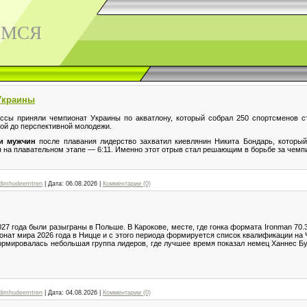
ЕМСЯ
Украины
ссы приняли чемпионат Украины по акватлону, который собрал 250 спортсменов 
ой до перспективной молодежи.
и мужчин
после плавания лидерство захватил киевлянин Никита Бондарь, которы
 на плавательном этапе — 6:11. Именно этот отрыв стал решающим в борьбе за чемп
dimhudeemtren
|
Дата:
06.08.2026
|
Комментарии (0)
7 года были разыграны в Польше. В Карокове, месте, где гонка формата Ironman 70.3
ат мира 2026 года в Ницце и с этого периода формируется список квалификации на Ч
рмировалась небольшая группа лидеров, где лучшее время показал немец Ханнес Бу
dimhudeemtren
|
Дата:
04.08.2026
|
Комментарии (0)