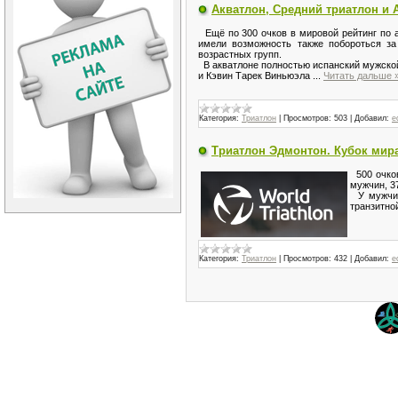
Акватлон, Средний триатлон и
Ещё по 300 очков в мировой рейтинг по 
имели возможность также побороться за
возрастных групп.
В акватлоне полностью испанский мужской
и Кэвин Тарек Виньюэла
...
Читать дальше 
Категория:
Триатлон
|
Просмотров:
503
|
Добавил:
e
Триатлон Эдмонтон. Кубок мир
500 очков
мужчин, 3
У мужчин 
транзитно
Категория:
Триатлон
|
Просмотров:
432
|
Добавил:
e