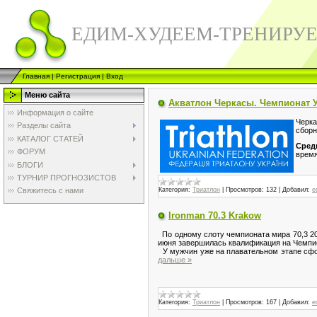
ЕДИМ-ХУДЕЕМ-ТРЕНИРУ
Главная
|
Регистрация
|
Вход
Меню сайта
Акватлон Черкасы. Чемпионат 
Информация о сайте
Черка
Разделы сайта
сборн
КАТАЛОГ СТАТЕЙ
Сред
ФОРУМ
время
БЛОГИ
ТУРНИР ПРОГНОЗИСТОВ
Категория:
Триатлон
|
Просмотров:
132
|
Добавил:
e
Свяжитесь с нами
Ironman 70.3 Krakow
По одному слоту чемпионата мира 70,3 202
июня завершилась квалификация на Чемпион
У мужчин уже на плавательном этапе сфо
дальше »
Категория:
Триатлон
|
Просмотров:
167
|
Добавил:
e