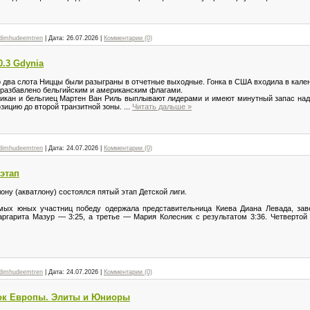
dimhudeemtren
|
Дата:
26.07.2026
|
Комментарии (0)
0.3 Gdynia
 два слота Ниццы были разыграны в отчетные выходные. Гонка в США входила в кален
 разбавлено бельгийским и американским флагами.
кан и бельгиец Мартен Ван Риль выплывают лидерами и имеют минутный запас над 
зицию до второй транзитной зоны.
...
Читать дальше »
dimhudeemtren
|
Дата:
24.07.2026
|
Комментарии (0)
 этап
ону (акватлону) состоялся пятый этап Детской лиги.
мых юных участниц победу одержала представительница Киева Диана Левада, за
Маргарита Мазур — 3:25, а третье — Мария Колесник с результатом 3:36. Четверто
dimhudeemtren
|
Дата:
24.07.2026
|
Комментарии (0)
бок Европы. Элиты и Юниоры