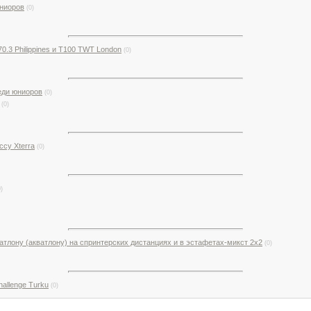
юниоров
(0)
 70.3 Philippines и T100 TWT London
(0)
еди юниоров
(0)
(0)
су Xterra
(0)
0)
тлону (акватлону) на спринтерских дистанциях и в эстафетах-микст 2х2
(0)
hallenge Turku
(0)