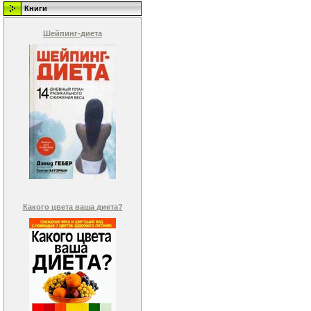
Книги
Шейпинг-диета
Какого цвета ваша диета?