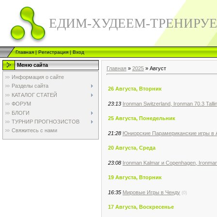
ЕДИМ-ХУДЕЕМ-ТРЕНИРУ
Главная
|
Регистрация
|
Вход
Меню сайта
Главная
»
2025
»
Август
Информация о сайте
Разделы сайта
26 Августа, Вторник
КАТАЛОГ СТАТЕЙ
23:13
Ironman Switzerland, Ironman 70.3 Tall
ФОРУМ
БЛОГИ
25 Августа, Понедельник
ТУРНИР ПРОГНОЗИСТОВ
Свяжитесь с нами
21:28
Юниорские Парамериканские игры в А
20 Августа, Среда
23:08
Ironman Kalmar и Copenhagen, Ironman 
19 Августа, Вторник
16:35
Мировые Игры в Ченду
(0)
17 Августа, Воскресенье