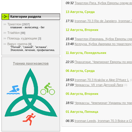
09:32
Триатлон Рига. Кубок Европы среди 
13 Августа, Среда
Категории раздела
17:31
Ironman 70.3 Rio de Janeiero, Ironman
Триатлон
[2937]
плавание - велосипед - бег
12 Августа, Вторник
Triathlon
[66]
Помощь худеющим
15:48
Триатлон Изворань. Кубок Европы ср
[3]
13:48
Келоуна. Кубок Америки по триатлону
Вирус гриппа
[9]
"Птичий", "свиной", "испанка".
Этиология, лечение, профилактика.
11 Августа, Понедельник
22:15
Прахатице. Чемпионат Европы по крос
Турнир прогнозистов
06 Августа, Среда
18:53
Ironman 70.3 Kraków и Alpe D'Huez L
(
17:09
Черкассы. VII этап Детской Лиги
(0)
05 Августа, Вторник
18:51
Черкассы. Чемпионат Украины по триа
01 Августа, Пятница
06:35
Ironman Leeds, Ironman 70.3 Boise и C