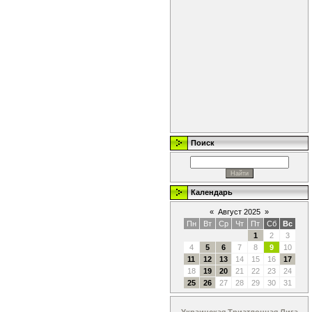
Поиск
Календарь
«
Август 2025
»
Пн
Вт
Ср
Чт
Пт
Сб
Вс
1
2
3
4
5
6
7
8
9
10
11
12
13
14
15
16
17
18
19
20
21
22
23
24
25
26
27
28
29
30
31
Украинская Триатлонная Лига