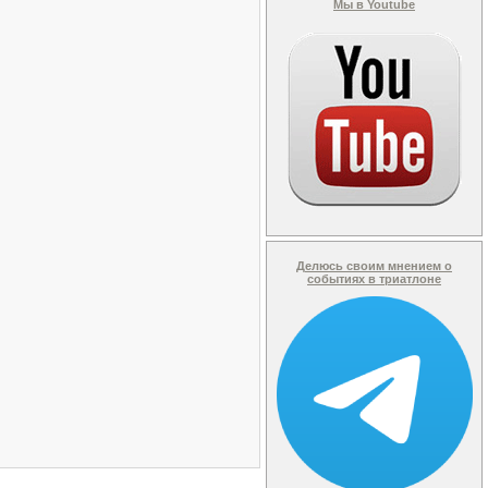
Мы в Youtube
Делюсь своим мнением о
событиях в триатлоне