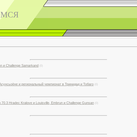
ЕМСЯ
inn и Challenge Samarkand
(0)
сунсьоёне и региональный чемпионат в Тринидад и Тобаго
(0)
70.3 Hradec Kralove и Louisville, Embrun и Challenge Gunsan
(0)