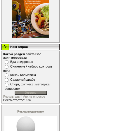
Наш опрос
Какой раздел сайта Вас
заинтересовал
Еда и здоровье
Снижение / набор / контроль
веса
Кожа / Косметика
Сахарный диабет
Спорт, фитнесс, методика
тренировок
Результаты
|
Архив опросов
Всего ответов:
182
Рекламодателям