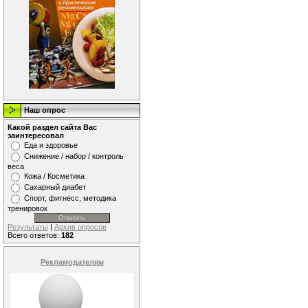
Наш опрос
Какой раздел сайта Вас
заинтересовал
Еда и здоровье
Снижение / набор / контроль
веса
Кожа / Косметика
Сахарный диабет
Спорт, фитнесс, методика
тренировок
Результаты
|
Архив опросов
Всего ответов:
182
Рекламодателям