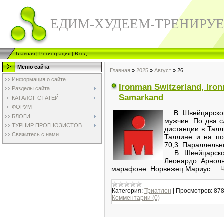
ЕДИМ-ХУДЕЕМ-ТРЕНИРУ
Главная
|
Регистрация
|
Вход
Меню сайта
Главная
»
2025
»
Август
»
26
Информация о сайте
Ironman Switzerland, Iron
Разделы сайта
Samarkand
КАТАЛОГ СТАТЕЙ
ФОРУМ
В Швейцарском
БЛОГИ
мужчин. По два 
ТУРНИР ПРОГНОЗИСТОВ
дистанции в Талл
Свяжитесь с нами
Таллине и на по
70,3. Параллельн
В Швейцарском
Леонардо Арноль
марафоне. Норвежец Мариус
...
Категория:
Триатлон
|
Просмотров:
87
Комментарии (0)