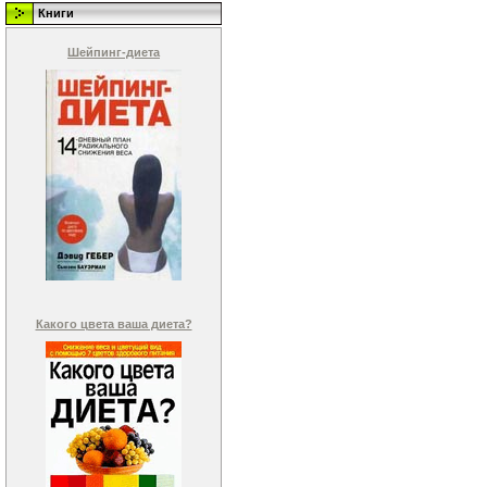
Книги
Шейпинг-диета
Какого цвета ваша диета?