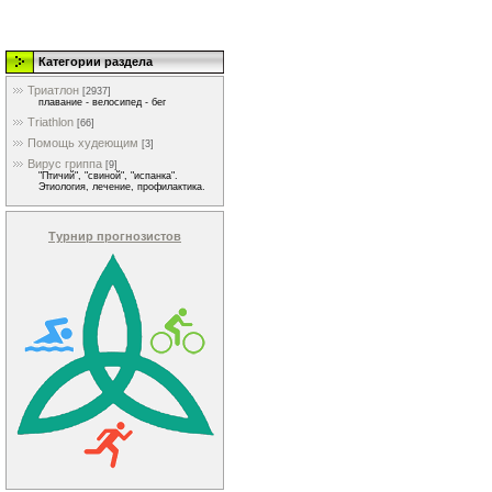
Категории раздела
Триатлон
[2937]
плавание - велосипед - бег
Triathlon
[66]
Помощь худеющим
[3]
Вирус гриппа
[9]
"Птичий", "свиной", "испанка".
Этиология, лечение, профилактика.
Турнир прогнозистов