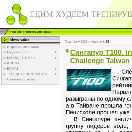
ЕДИМ-ХУДЕЕМ-ТРЕНИРУ
Главная
|
Регистрация
|
Вход
Меню сайта
Главная
»
2026
»
Апрель
»
28
Информация о сайте
Сингапур Т100. Ir
Разделы сайта
КАТАЛОГ СТАТЕЙ
Challenge Taiwan 
ФОРУМ
БЛОГИ
Следо
ТУРНИР ПРОГНОЗИСТОВ
Синга
Свяжитесь с нами
рейти
Паралл
разыграны по одному с
а в Тайване прошла гон
Пенисколе прошел уже 
В Сингапуре англич
группу лидеров воде,