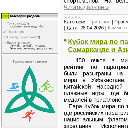
спортсменов. На ве
Читать дальше »
Категории раздела
Категория:
Триатлон
|
Просм
Триатлон
[2937]
|
Дата:
28.04.2026
|
Коммента
плавание - велосипед - бег
Triathlon
[66]
Помощь худеющим
[3]
Кубок мира по п
Вирус гриппа
[9]
"Птичий", "свиной", "испанка".
Самарканде и Аз
Этиология, лечение, профилактика.
450 очков в мир
Турнир прогнозистов
рейтинг по паратриа
были разыграны на 
мира в Узбекистане
Китайской Народной 
пляжные игры, где б
медалей в триатлоне.
Пара Кубок мира по т
где российских паратри
национальным флагом
заседания Исполнит