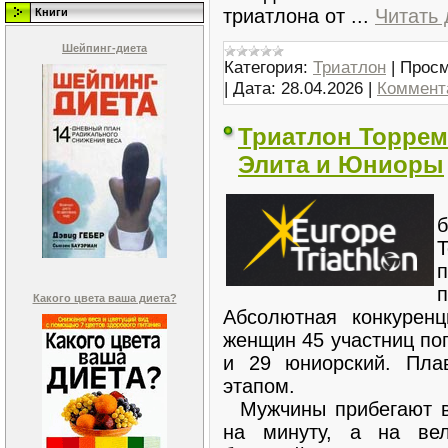
триатлона от
...
Читать
Книги
Шейпинг-диета
Категория:
Триатлон
|
Просм
|
Дата:
28.04.2026
|
Коммента
Триатлон Торрем
Элита и Юниоры
Какого цвета ваша диета?
Абсолютная конкурен
женщин 45 участниц по
и 29 юниорский. Пла
этапом.
Мужчины прибегают в 
на минуту, а на вел