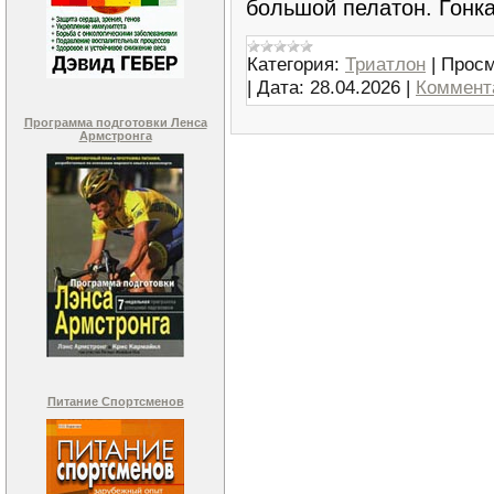
большой пелатон. Гонк
Категория:
Триатлон
|
Просм
|
Дата:
28.04.2026
|
Коммента
Программа подготовки Ленса
Армстронга
Питание Спортсменов