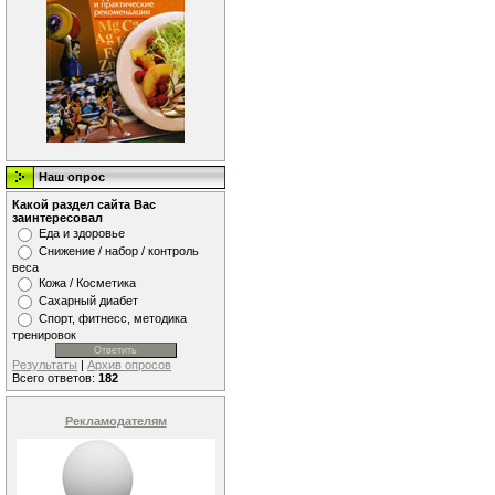
Наш опрос
Какой раздел сайта Вас
заинтересовал
Еда и здоровье
Снижение / набор / контроль
веса
Кожа / Косметика
Сахарный диабет
Спорт, фитнесс, методика
тренировок
Результаты
|
Архив опросов
Всего ответов:
182
Рекламодателям