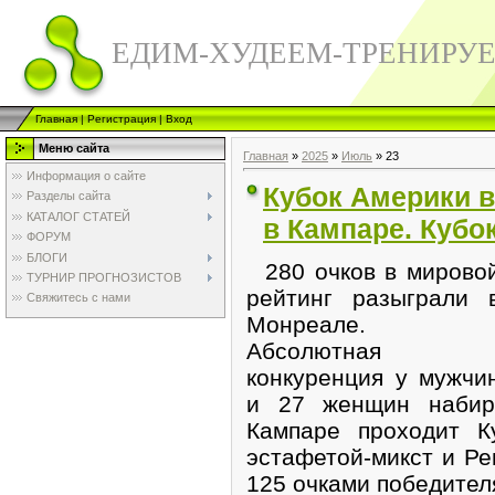
ЕДИМ-ХУДЕЕМ-ТРЕНИРУ
Главная
|
Регистрация
|
Вход
Меню сайта
Главная
»
2025
»
Июль
»
23
Информация о сайте
Кубок Америки в
Разделы сайта
КАТАЛОГ СТАТЕЙ
в Кампаре. Кубо
ФОРУМ
БЛОГИ
280 очков в мирово
ТУРНИР ПРОГНОЗИСТОВ
рейтинг разыграли 
Свяжитесь с нами
Монреале.
Абсолютная
конкуренция у мужчи
и 27 женщин набир
Кампаре проходит К
эстафетой-микст и Ре
125 очками победител