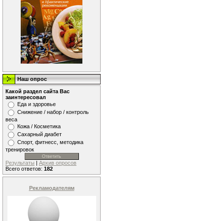
Наш опрос
Какой раздел сайта Вас
заинтересовал
Еда и здоровье
Снижение / набор / контроль
веса
Кожа / Косметика
Сахарный диабет
Спорт, фитнесс, методика
тренировок
Результаты
|
Архив опросов
Всего ответов:
182
Рекламодателям