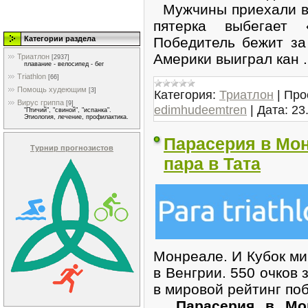
Мужчины приехали в 
пятерка выбегает 
Категории раздела
Победитель бежит за
Америки выиграл кан
Триатлон
[2937]
плавание - велосипед - бег
Triathlon
[66]
Помощь худеющим
[3]
Категория:
Триатлон
|
Про
Вирус гриппа
[9]
edimhudeemtren
|
Дата:
23
"Птичий", "свиной", "испанка".
Этиология, лечение, профилактика.
Парасерия в Мон
Турнир прогнозистов
пара в Тата
Монреале. И Кубок ми
в Венгрии. 550 очков 
в мировой рейтинг поб
Парасерия в Мо