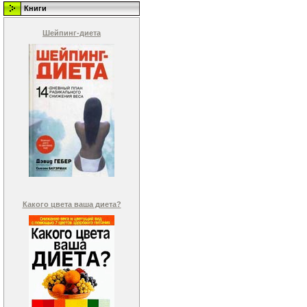
Книги
Шейпинг-диета
Какого цвета ваша диета?