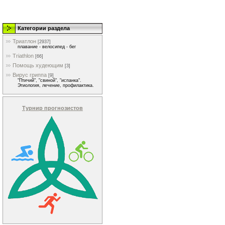
Категории раздела
Триатлон
[2937]
плавание - велосипед - бег
Triathlon
[66]
Помощь худеющим
[3]
Вирус гриппа
[9]
"Птичий", "свиной", "испанка".
Этиология, лечение, профилактика.
Турнир прогнозистов