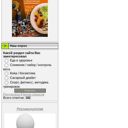
Наш опрос
Какой раздел сайта Вас
заинтересовал
Еда и здоровье
Снижение / набор / контроль
веса
Кожа / Косметика
Сахарный диабет
Спорт, фитнесс, методика
тренировок
Результаты
|
Архив опросов
Всего ответов:
182
Рекламодателям