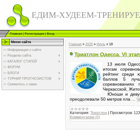
ЕДИМ-ХУДЕЕМ-ТРЕНИРУ
Главная
|
Регистрация
|
Вход
Меню сайта
Главная
»
2025
»
Июль
»
18
Информация о сайте
Триатлон Одесса. VI эта
Разделы сайта
КАТАЛОГ СТАТЕЙ
13 июля Одесса 
ФОРУМ
итогам соревно
БЛОГИ
рейтинг среди 
ТУРНИР ПРОГНОЗИСТОВ
баллов 5 лучш
соревнованиях 
Свяжитесь с нами
Черкасской, Жито
Юноши и дев
преодолевали 50 метров пла
...
Ч
Категория:
Триатлон
|
Просмотров:
12
Комментарии (0)