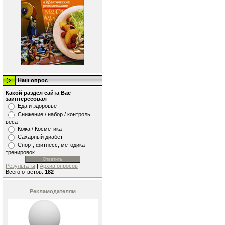
Наш опрос
Какой раздел сайта Вас
заинтересовал
Еда и здоровье
Снижение / набор / контроль
веса
Кожа / Косметика
Сахарный диабет
Спорт, фитнесс, методика
тренировок
Результаты
|
Архив опросов
Всего ответов:
182
Рекламодателям