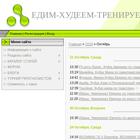
ЕДИМ-ХУДЕЕМ-ТРЕНИРУ
Главная
|
Регистрация
|
Вход
Меню сайта
Главная
»
2018
»
Октябрь
Информация о сайте
Разделы сайта
31 Октября, Среда
КАТАЛОГ СТАТЕЙ
15:30
Пуэрто-Лопес. Кубок Америки по три
ФОРУМ
15:19
Мадейра. Кубок Мира по паратриатло
БЛОГИ
14:41
Фуншал. Финал Кубка Европы по триа
ТУРНИР ПРОГНОЗИСТОВ
13:28
Акаба. Кубок Азии и Региональный че
Свяжитесь с нами
12:39
Тонгйонг. Кубок мира по триатлону
(0)
11:50
Ибица. Чемпионат Европы по триатлон
11:20
Ибица. Чемпионат Европы по кросс-т
30 Октября, Вторник
15:30
Ибица. Чемпионат Европы по акватло
24 Октября, Среда
14:16
IRONMAN 70.3 Shanghai, IRONMAN 70.3