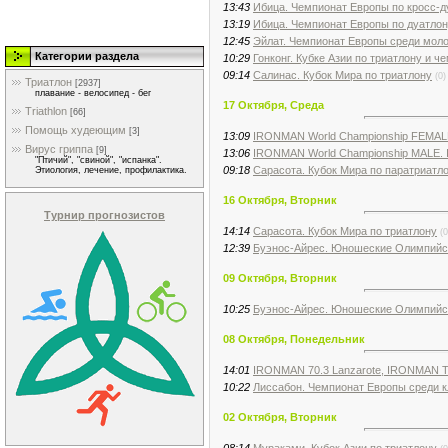
13:43
Ибица. Чемпионат Европы по кросс-д
13:19
Ибица. Чемпионат Европы по дуатло
12:45
Эйлат. Чемпионат Европы среди мол
Категории раздела
10:29
Гонконг. Кубке Азии по триатлону и ч
09:14
Салинас. Кубок Мира по триатлону
(0)
Триатлон
[2937]
плавание - велосипед - бег
17 Октября, Среда
Triathlon
[66]
Помощь худеющим
[3]
13:09
IRONMAN World Championship FEMAL
Вирус гриппа
[9]
13:06
IRONMAN World Championship MALE. I
"Птичий", "свиной", "испанка".
09:18
Сарасота. Кубок Мира по паратриатл
Этиология, лечение, профилактика.
16 Октября, Вторник
Турнир прогнозистов
14:14
Сарасота. Кубок Мира по триатлону
(0
12:39
Буэнос-Айрес. Юношеские Олимпийс
09 Октября, Вторник
10:25
Буэнос-Айрес. Юношеские Олимпийс
08 Октября, Понедельник
14:01
IRONMAN 70.3 Lanzarote, IRONMAN T
10:22
Лиссабон. Чемпионат Европы среди 
02 Октября, Вторник
08:14
Мураками. Кубок Азии по триатлону