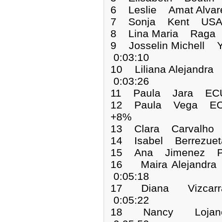
6 Leslie Amat Alva
7 Sonja Kent USA 
8 Lina Maria Raga
9 Josselin Michell
0:03:10
10 Liliana Alejand
0:03:26
11 Paula Jara ECU
12 Paula Vega ECU
+8%
13 Clara Carvalho
14 Isabel Berrezue
15 Ana Jimenez PU
16 Maira Alejand
0:05:18
17 Diana Vizcar
0:05:22
18 Nancy Lojan