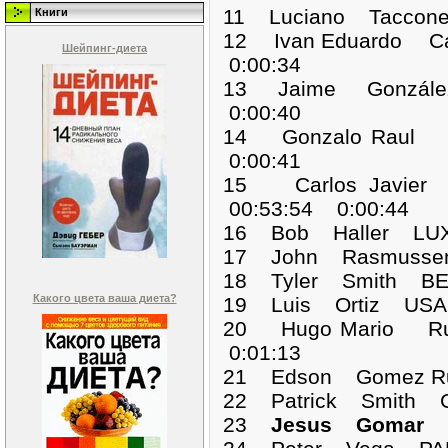
11 Luciano Taccon
Книги
12 Ivan Eduardo C
Шейпинг-диета
0:00:34
13 Jaime Gonzále
0:00:40
14 Gonzalo Raul 
0:00:41
15 Carlos Javie
00:53:54 0:00:44
16 Bob Haller LUX
17 John Rasmusse
18 Tyler Smith BE
Какого цвета ваша диета?
19 Luis Ortiz USA
20 Hugo Mario Ru
0:01:13
21 Edson Gomez Ru
22 Patrick Smith 
23
Jesus Gomar