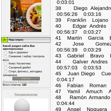
0:03:01
38 Diego Aleja
00:56:26 0:03:16
39 Franklin Lojano
40 Edgar André
00:56:37 0:03:27
41 Martin Garcia 
Наш опрос
42 Jose Gomez 
Какой раздел сайта Вас
00:56:39 0:03:29
заинтересовал
Еда и здоровье
43 Gabriel Bravo 
Снижение / набор / контроль
веса
44 Galver Andre
Кожа / Косметика
00:57:03 0:03:53
Сахарный диабет
Спорт, фитнесс, методика
45 Juan Diego Cue
тренировок
0:04:17
Результаты
|
Архив опросов
46 Fabian Roman 
Всего ответов:
182
47 Yamil Amuch A
Рекламодателям
48 Ramón Armand
0:04:44
49 Angel Noguera 