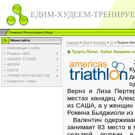
ЕДИМ-ХУДЕЕМ-ТРЕНИРУ
Главная
|
Регистрация
|
Вход
Меню сайта
Главная
»
2018
»
Октябрь
»
31
» Пуэрто-Лоп
Информация о сайте
Пуэрто-Лопес. Кубок Америки п
Разделы сайта
КАТАЛОГ СТАТЕЙ
2
ФОРУМ
К
БЛОГИ
д
ТУРНИР ПРОГНОЗИСТОВ
Свяжитесь с нами
о
Вернз и Лиза Перте
местах канадец Алек
из САША, а у женщин 
Ромина Бьяджиоли из
Валентин одерживае
занимает 83 место в 
седьмой подиум 