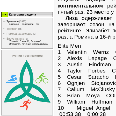
континентальном ре
пятый раз. 23 место у
Категории раздела
Лиза одерживает ш
Триатлон
[2937]
завершает сезон на
плавание - велосипед - бег
Triathlon
рейтинге. Элизабет 
[66]
Помощь худеющим
[3]
раз, а Ромина в 16-й р
Вирус гриппа
[9]
"Птичий", "свиной", "испанка".
Elite Men
Этиология, лечение, профилактика.
1 Valentin Wernz
Турнир прогнозистов
2 Alexis Lepage C
3 Austin Hindman 
4 Taylor Forbes C
5 Cesar Saracho M
6 Ognjen Stojanovi
7 Callum McClusky
8 Brian Moya COL 
9 William Huffman
10 Miguel Ange
00:53:38 0:00:28