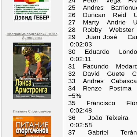
24 Peter Vega PAN
25 Andres Barrion
26 Duncan Reid US
27 Marty Andrie U
28 Robby Webster 
Программа подготовки Ленса
29 Juan José Can
Армстронга
0:02:03
30 Eduardo Londo
0:02:11
31 Facundo Medard
32 David Guete CO
33 Andres Cabasca
34 Renze Postma 
+5%
35 Francisco Flo
0:02:48
Питание Спортсменов
36 João Teixeir
0:02:58
37 Gabriel Terán