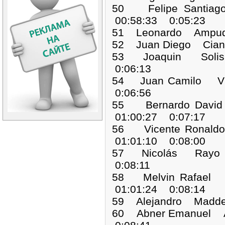
50 Felipe Santi
00:58:33 0:05:23
51 Leonardo Ampud
52 Juan Diego Cia
53 Joaquin Soli
0:06:13
54 Juan Camilo V
0:06:56
55 Bernardo Dav
01:00:27 0:07:17
56 Vicente Rona
01:01:10 0:08:00
57 Nicolás Rayo 
0:08:11
58 Melvin Rafael
01:01:24 0:08:14
59 Alejandro Madd
60 Abner Emanuel 