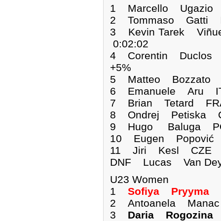
1 Marcello Ugazio
2 Tommaso Gatti I
3 Kevin Tarek Viñu
0:02:02
4 Corentin Duclos
+5%
5 Matteo Bozzato 
6 Emanuele Aru IT
7 Brian Tetard FR
8 Ondrej Petiska 
9 Hugo Baluga PO
10 Eugen Popović 
11 Jiri Kesl CZE 0
DNF Lucas Van D
U23 Women
1
Sofiya Pryyma
2 Antoanela Manac
3
Daria Rogozina