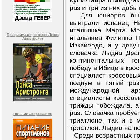
Кубке Мира в Миядзак
раз и три из них добы
Для юниоров был 
выиграли испанец Н
итальянка Марта Ме
Программа подготовки Ленса
итальянец Филиппо 
Армстронга
Изквиердо, а у деву
словачка Лыдиа Драг
континентальных г
победу в Ибице в кро
специалист кроссовы
подиум в пятый раз
международной а
специалисты кроссов
трижды побеждала, а
раз. Словачка пробует
Питание Спортсменов
триатлоне, так и в 
триатлон. Лыдиа на по
Среди возрастных гру