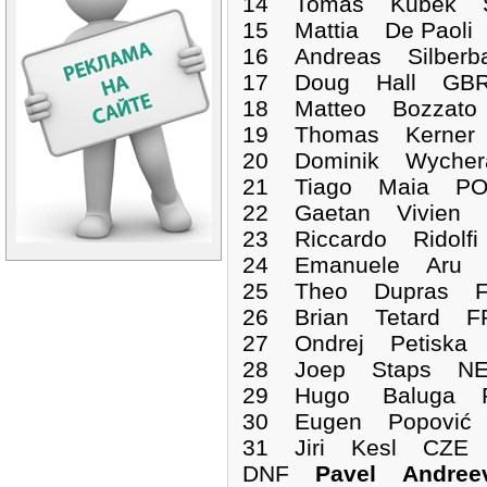
14 Tomas Kubek S
15 Mattia De Paoli
16 Andreas Silberb
17 Doug Hall GBR 
18 Matteo Bozzato 
19 Thomas Kerner 
20 Dominik Wycher
21 Tiago Maia POR
22 Gaetan Vivien 
23 Riccardo Ridolf
24 Emanuele Aru I
25 Theo Dupras FR
26 Brian Tetard F
27 Ondrej Petiska
28 Joep Staps NED
29 Hugo Baluga P
30 Eugen Popović 
31 Jiri Kesl CZE 0
DNF
Pavel Andre