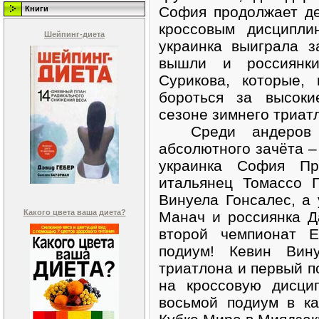
София продолжает де
Книги
кроссовым дисципли
Шейпинг-диета
украинка выиграла з
вышли и россиянк
Сурикова, которые,
бороться за высок
сезоне зимнего триат
Среди андеров п
абсолютного зачёта –
украинка София Пр
итальянец Томассо 
Винуела Гонсалес, а
Какого цвета ваша диета?
Манач и россиянка Д
второй чемпионат 
подиум! Кевин Вину
триатлона и первый п
на кроссовую дисци
восьмой подиум в к