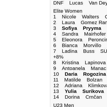
DNF Lucas Van 
Elite Women
1 Nicole Walters
2 Laura Gomez Ram
3
Sofiya Pryyma
4 Sandra Mairhofer
5 Eleonora Peronci
6 Bianca Morvillo 
7 Ladina Buss SUI
+8%
8 Kristina Lapinov
9 Antoanela Manac
10
Daria Rogozin
11 Matilde Bolzan 
12 Adriana Klimko
13
Yulia Surikov
14 Dorina Crnčan 
U23 Men