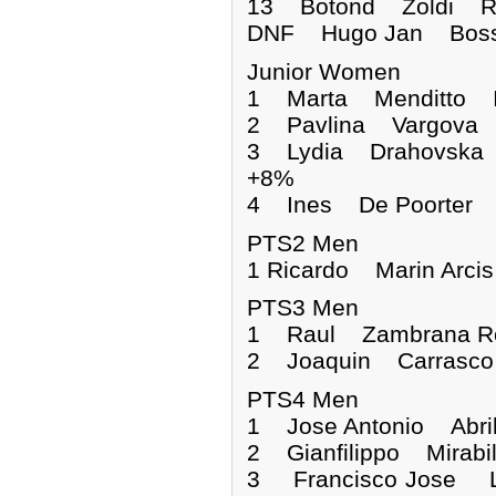
13 Botond Zoldi R
DNF Hugo Jan B
Junior Women
1 Marta Menditto
2 Pavlina Vargova
3 Lydia Drahovska
+8%
4 Ines De Poorter 
PTS2 Men
1 Ricardo Marin Arc
PTS3 Men
1 Raul Zambrana 
2 Joaquin Carrasc
PTS4 Men
1 Jose Antonio Ab
2 Gianfilippo Mirab
3 Francisco Jose 