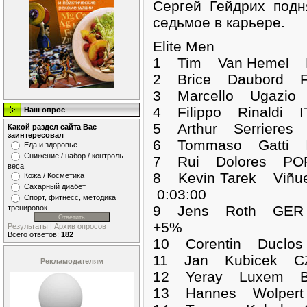
Сергей Гейдрих подн
седьмое в карьере.
Elite Men
1 Tim Van Hemel
2 Brice Daubord F
3 Marcello Ugazio 
4 Filippo Rinaldi I
Наш опрос
5 Arthur Serrieres
Какой раздел сайта Вас
заинтересовал
6 Tommaso Gatti I
Еда и здоровье
Снижение / набор / контроль
7 Rui Dolores POR
веса
8 Kevin Tarek Viñu
Кожа / Косметика
Сахарный диабет
0:03:00
Спорт, фитнесс, методика
9 Jens Roth GER 
тренировок
+5%
Результаты
|
Архив опросов
Всего ответов:
182
10 Corentin Duclo
11 Jan Kubicek CZ
Рекламодателям
12 Yeray Luxem BE
13 Hannes Wolpert