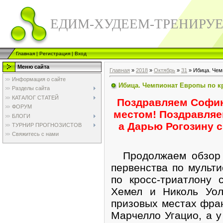
ЕДИМ-ХУДЕЕМ-ТРЕНИРУ
Главная
|
Регистрация
|
Вход
Меню сайта
Главная
»
2018
»
Октябрь
»
31
» Ибица. Чем
Информация о сайте
Ибица. Чемпионат Европы по к
Разделы сайта
КАТАЛОГ СТАТЕЙ
Поздравляем Софию
ФОРУМ
местом! Поздравляе
БЛОГИ
а Дарью Рогозину 
ТУРНИР ПРОГНОЗИСТОВ
Свяжитесь с нами
Продолжаем обзор п
первенства по мульт
по кросс-триатлону 
Хемел и Николь Уол
призовых местах фра
Марчелло Угацио, а 