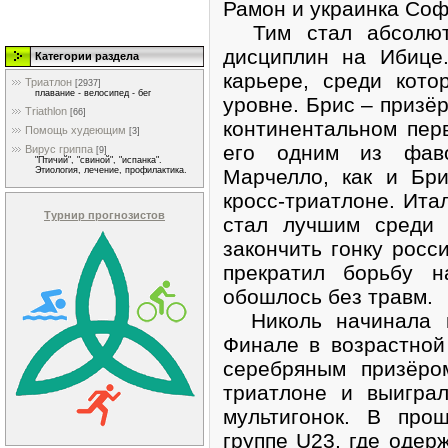
Рамон и украинка Со
Тим стал абсолютн
дисциплин на Ибице
Категории раздела
карьере, среди кот
Триатлон
[2937]
плавание - велосипед - бег
уровне. Брис – призё
Triathlon
[66]
континентальном пер
Помощь худеющим
[3]
его одним из фаво
Вирус гриппа
[9]
"Птичий", "свиной", "испанка".
Марчелло, как и Бр
Этиология, лечение, профилактика.
кросс-триатлоне. Ит
Турнир прогнозистов
стал лучшим среди 
закончить гонку росс
прекратил борьбу н
обошлось без травм.
Николь начинала к
Финале в возрастной
серебряным призёро
триатлоне и выигра
мультигонок. В про
группе U23, где одер