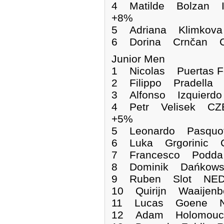
4 Matilde Bolzan I
+8%
5 Adriana Klimkov
6 Dorina Crnčan C
Junior Men
1 Nicolas Puertas
2 Filippo Pradella
3 Alfonso Izquierd
4 Petr Velisek CZ
+5%
5 Leonardo Pasquot
6 Luka Grgorinic 
7 Francesco Podda
8 Dominik Dańkows
9 Ruben Slot NED 
10 Quirijn Waaijen
11 Lucas Goene N
12 Adam Holomouc