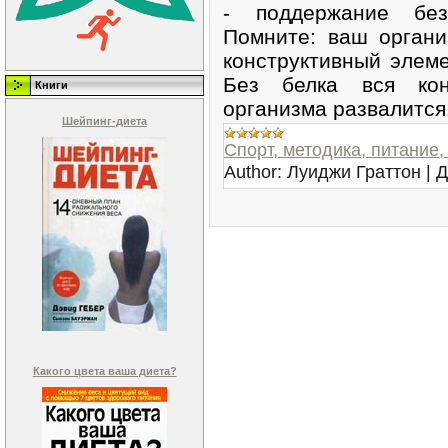
- поддержание бе
Помните: ваш организ
конструктивный элеме
Без белка вся кон
Книги
организма развалитс
Шейпинг-диета
Спорт, методика, питание
Author:
Луиджи Граттон
|
Д
Какого цвета ваша диета?