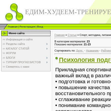
ЕДИМ-ХУДЕЕМ-ТРЕНИРУ
Главная
|
Регистрация
|
Вход
Меню сайта
Главная
»
Статьи
» Спорт, методика, питани
Информация о сайте
В категории материалов
:
23
Разделы сайта
Показано материалов
:
21-23
КАТАЛОГ СТАТЕЙ
Сортировать по
:
Дате
·
Названию
·
Рейтин
ФОРУМ
БЛОГИ
Психология подг
ТУРНИР ПРОГНОЗИСТОВ
Свяжитесь с нами
Прикладная спортивна
важный вклад в различ
• подготовка и готовн
• повышение качества
восстановительного п
• сглаживание реакци
• понимание командно