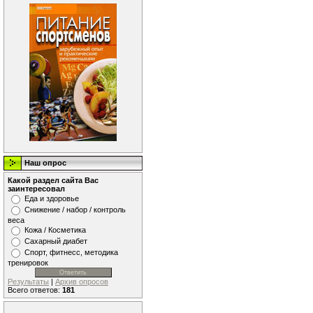
Наш опрос
Какой раздел сайта Вас
заинтересовал
Еда и здоровье
Снижение / набор / контроль
веса
Кожа / Косметика
Сахарный диабет
Спорт, фитнесс, методика
тренировок
Результаты
|
Архив опросов
Всего ответов:
181