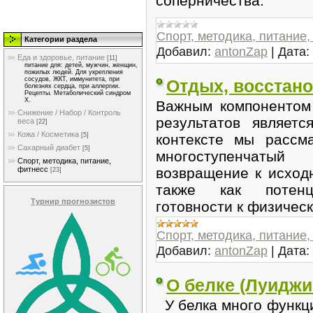
соперничества.
Спорт, методика, питание
Категории раздела
Добавил:
antonZap
|
Дата:
Еда и здоровье, питание
[11]
питание для: детей, мужчин, женщин,
пожилых людей. Для укрепления
сосудов, ЖКТ, иммунитета, при
Отдых, восстано
болезнях сердца, при аллергии.
Рецепты. Метаболический синдром
Х.
Важным компонентом
Снижение / Набор / Контроль
результатов являет
веса
[22]
Кожа / Косметика
контексте мы рассм
[5]
Сахарный диабет
[5]
многоступенчаты
Спорт, методика, питание,
возвращение к исход
фитнесс
[23]
также как потенц
Турнир прогнозистов
готовности к физичес
Спорт, методика, питание
Добавил:
antonZap
|
Дата:
О белке (Луиджи
У белка много функци