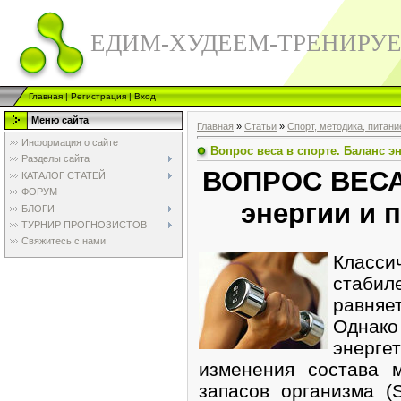
ЕДИМ-ХУДЕЕМ-ТРЕНИРУ
Главная
|
Регистрация
|
Вход
Меню сайта
Главная
»
Статьи
»
Спорт, методика, питани
Информация о сайте
Вопрос веса в спорте. Баланс 
Разделы сайта
ВОПРОС ВЕСА
КАТАЛОГ СТАТЕЙ
ФОРУМ
энергии и 
БЛОГИ
ТУРНИР ПРОГНОЗИСТОВ
Свяжитесь с нами
Класси
стабил
равняе
Однак
энерге
изменения состава 
запасов организма (