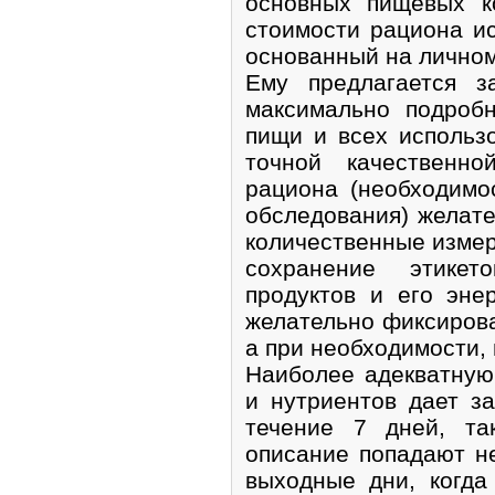
основных пищевых к
стоимости рациона ис
основанный на личном
Ему предлагается з
максимально подроб
пищи и всех использ
точной качественно
рациона (необходимо
обследования) желат
количественные измер
сохранение этике
продуктов и его эне
желательно фиксирова
а при необходимости,
Наиболее адекватную
и нутриентов дает з
течение 7 дней, та
описание попадают не
выходные дни, когда