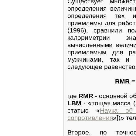
Существует множест
определения величин
определения тех 
приемлемы для рабо
(1996), сравнили п
калориметрии зн
вычисленными величи
приемлемым для ра
мужчинами, так и 
следующее равенство 
RMR = 
где
RMR
- основной об
LBM
- «тощая масса (
статью «
Наука об 
сопротивления
»])» тел
Второе, по точно