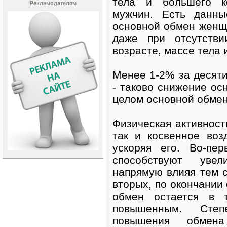
тела и большего к
Рекламодателям
мужчин. Есть данные
основной обмен женщ
даже при отсутств
возрасте, массе тела
Менее 1-2% за десяти
- таково снижение ос
целом основной обмен
Физическая активност
так и косвенное воз
ускоряя его. Во-пе
способствуют уве
напрямую влияя тем 
вторых, по окончании
обмен остается в т
повышенным. Степ
повышения обмен