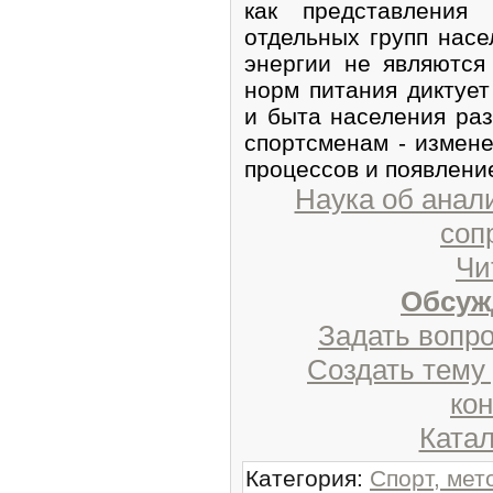
как представления
отдельных групп нас
энергии не являютс
норм питания диктует
и быта населения раз
спортсменам - измен
процессов и появлени
Наука об анал
соп
Чи
Обсуж
Задать вопро
Создать тему
ко
Катал
Категория
:
Спорт, мет