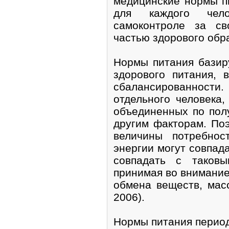
медицинские нормы п
для каждого чел
самоконтроле за с
частью здорового обр
Нормы питания базир
здорового питания, 
сбалансированнос
отдельного человека
объединенных по полу
другим факторам. По
величины потребно
энергии могут совпада
совпадать с таковы
принимая во внимани
обмена веществ, масс
2006).
Нормы питания период