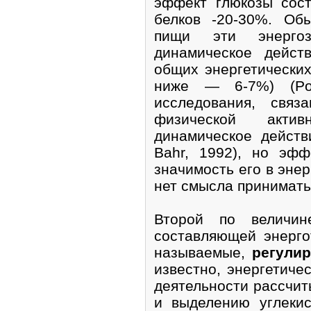
эффект глюкозы сост
белков -20-30%. Об
пищи эти энергоз
динамическое дейст
общих энергетических
ниже — 6-7%) (Poe
исследования, связ
физической актив
динамическое действи
Bahr, 1992), но эфф
значимость его в энер
нет смысла принимать
Второй по величин
составляющей энерго
называемые,
регули
известно, энергетиче
деятельности рассчит
и выделению углекис