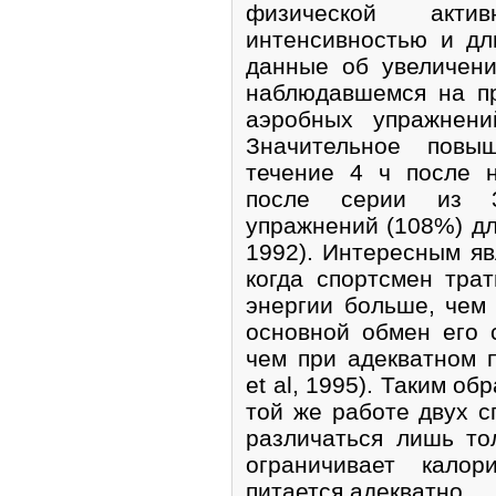
физической акти
интенсивностью и дл
данные об увеличен
наблюдавшемся на п
аэробных упражнени
Значительное повы
течение 4 ч после 
после серии из 3
упражнений (108%) дли
1992). Интересным явл
когда спортсмен тра
энергии больше, чем
основной обмен его 
чем при адекватном п
et al, 1995). Таким о
той же работе двух с
различаться лишь то
ограничивает калор
питается адекватно.