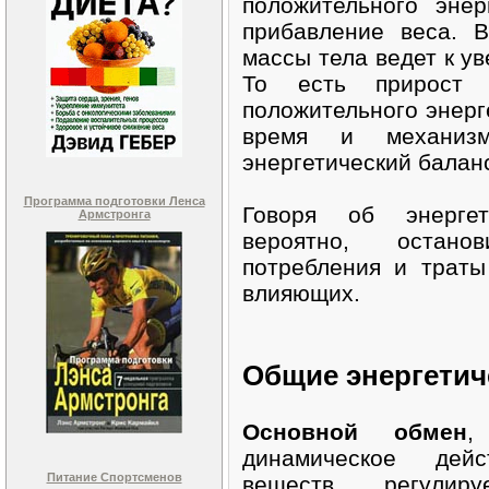
положительного энер
прибавление веса. 
массы тела ведет к ув
То есть прирост 
положительного энерге
время и механизм
энергетический балан
Программа подготовки Ленса
Говоря об энергет
Армстронга
вероятно, остано
потребления и траты
влияющих.
Общие энергетич
Основной обмен
,
динамическое дей
Питание Спортсменов
веществ, регулир