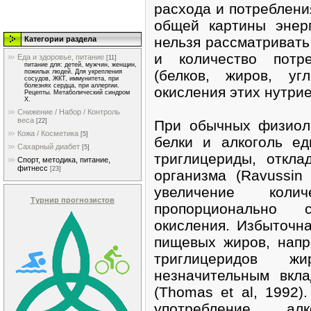
расхода и потреблени
общей картины энерг
нельзя рассматривать
Категории раздела
и количество потр
Еда и здоровье, питание
[11]
питание для: детей, мужчин, женщин,
(белков, жиров, угл
пожилых людей. Для укрепления
сосудов, ЖКТ, иммунитета, при
болезнях сердца, при аллергии.
окисления этих нутрие
Рецепты. Метаболический синдром
Х.
Снижение / Набор / Контроль
веса
При обычных физиоло
[22]
Кожа / Косметика
[5]
белки и алкоголь е
Сахарный диабет
[5]
триглицериды, откл
Спорт, методика, питание,
фитнесс
[23]
организма (Ravussin 
увеличение коли
Турнир прогнозистов
пропорционально 
окисления. Избыточна
пищевых жиров, напр
триглицеридов 
незначительным вкл
(Thomas et al, 1992)
употребление ал