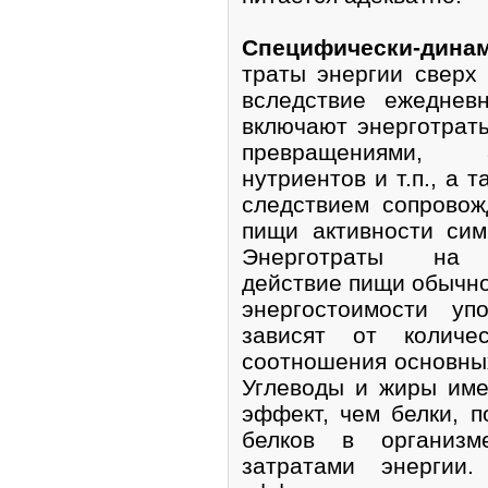
Специфически-динам
траты энергии сверх
вследствие ежеднев
включают энерготрат
превращениями, а
нутриентов и т.п., а 
следствием сопрово
пищи активности сим
Энерготраты на с
действие пищи обычно
энергостоимости уп
зависят от количес
соотношения основны
Углеводы и жиры име
эффект, чем белки, п
белков в организ
затратами энергии.