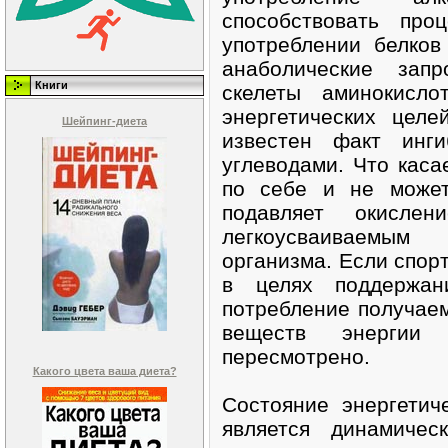
способствовать про
употреблении белко
анаболические запр
Книги
скелеты аминокисло
энергетических цел
Шейпинг-диета
известен факт инги
углеводами. Что касае
по себе и не может
подавляет окисле
легкоусваиваемым
организма. Если спорт
в целях поддержани
потребление получае
веществ энерги
пересмотрено.
Какого цвета ваша диета?
Состояние энергетич
является динамичес