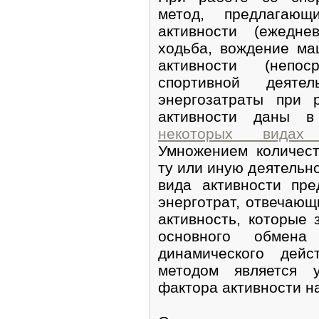
метод, предлагаю
активности (ежедне
ходьба, вождение ма
активности (непо
спортивной деятел
энергозатраты при 
активности даны 
некоторых видах 
Умножением количест
ту или иную деятельно
вида активности пре
энерготрат, отвечаю
активность, которые
основного обмена
динамического дей
методом является у
фактора активности н