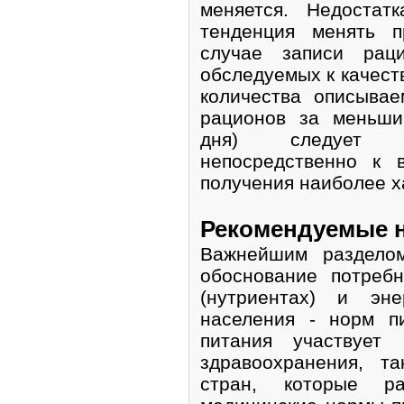
меняется. Недостат
тенденция менять 
случае записи рац
обследуемых к качест
количества описыва
рационов за меньши
дня) следует в
непосредственно к 
получения наиболее х
Рекомендуемые 
Важнейшим разделом
обоснование потреб
(нутриентах) и эн
населения - норм п
питания участвует 
здравоохранения, т
стран, которые ра