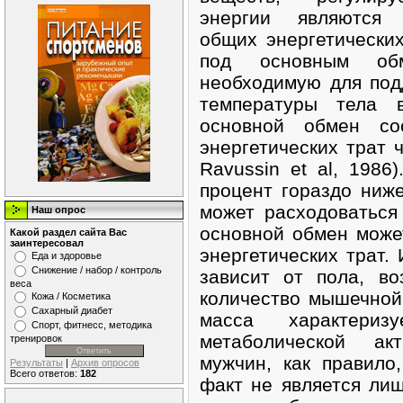
энергии являются 
общих энергетических
под основным обм
необходимую для под
температуры тела 
основной обмен со
энергетических трат ч
Ravussin et al, 1986
процент гораздо ниже
может расходоваться
Наш опрос
основной обмен може
Какой раздел сайта Вас
заинтересовал
энергетических трат.
Еда и здоровье
Снижение / набор / контроль
зависит от пола, во
веса
количество мышечно
Кожа / Косметика
Сахарный диабет
масса характериз
Спорт, фитнесс, методика
метаболической ак
тренировок
мужчин, как правил
Результаты
|
Архив опросов
Всего ответов:
182
факт не является ли