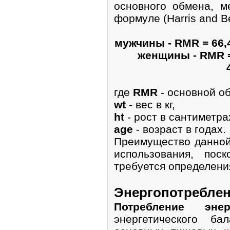
основного обмена, 
формуле (Harris and Be
мужчины - RMR = 66,47
женщины - RMR = 6
где
RMR
- основной об
wt
- вес в кг,
ht
- рост в сантиметра
age
- возраст в годах.
Преимущество данной
использования, пос
требуется определени
Энергопотребле
Потребление энер
энергетического ба