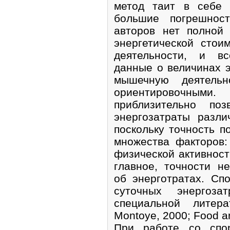
метод таит в себе 
большие погрешнос
авторов нет полной
энергетической стои
деятельности, и вс
данные о величинах 
мышечную деятель
ориентировочны
приблизительно по
энергозатраты разли
поскольку точность п
множества факторов:
физической активност
главное, точности н
об энерготратах. Сп
суточных энергоз
специальной литер
Montoye, 2000; Food an
При работе со спо