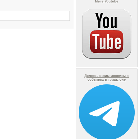
Мы в Youtube
Делюсь своим мнением о
событиях в триатлоне