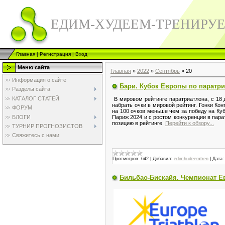
ЕДИМ-ХУДЕЕМ-ТРЕНИРУ
Главная
|
Регистрация
|
Вход
Меню сайта
Главная
»
2022
»
Сентябрь
»
20
Информация о сайте
Бари. Кубок Европы по паратр
Разделы сайта
КАТАЛОГ СТАТЕЙ
В мировом рейтинге паратриатлона, с 18 
набрать очки в мировой рейтинг. Гонки Ко
ФОРУМ
на 100 очков меньше чем за победу на Ку
БЛОГИ
Париж 2024 и с ростом конкуренции в пар
позицию в рейтинге.
Перейти к обзору...
ТУРНИР ПРОГНОЗИСТОВ
Свяжитесь с нами
Просмотров:
642
|
Добавил:
edimhudeemtren
|
Дата:
Бильбао-Бискайя. Чемпионат Е