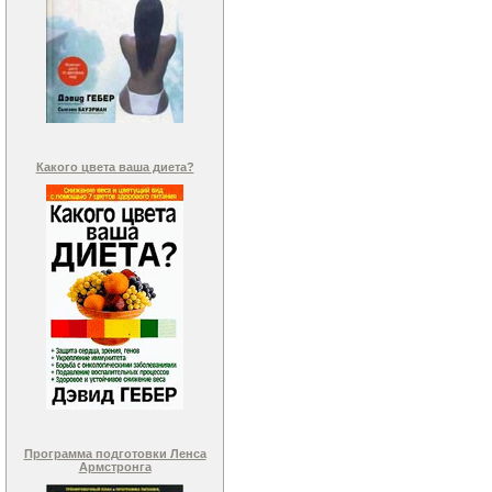
Какого цвета ваша диета?
Программа подготовки Ленса
Армстронга