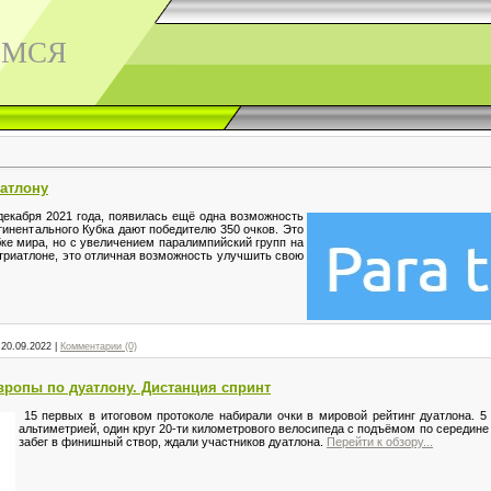
ЕМСЯ
иатлону
декабря 2021 года, появилась ещё одна возможность
нтинентального Кубка дают победителю 350 очков. Это
бке мира, но с увеличением паралимпийский групп на
атриатлоне, это отличная возможность улучшить свою
20.09.2022
|
Комментарии (0)
вропы по дуатлону. Дистанция спринт
15 первых в итоговом протоколе набирали очки в мировой рейтинг дуатлона. 5 
альтиметрией, один круг 20-ти километрового велосипеда с подъёмом по середине 
забег в финишный створ, ждали участников дуатлона.
Перейти к обзору...