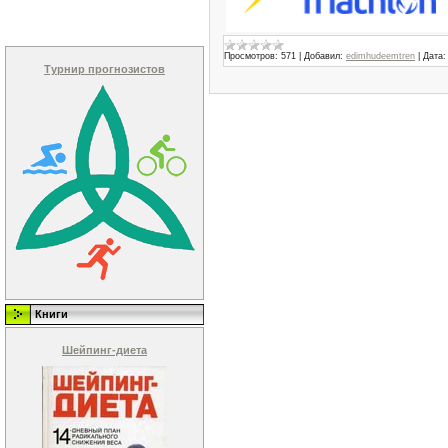
Просмотров:
571
|
Добавил:
edimhudeemtren
|
Дата:
Турнир прогнозистов
Книги
Шейпинг-диета