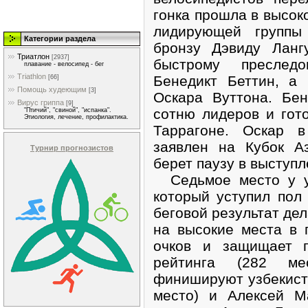
гонка прошла в высок
лидирующей группы 
Категории раздела
бронзу Дэвиду Ланг
Триатлон
[2937]
быстрому преслед
плавание - велосипед - бег
Triathlon
Бенедикт Беттин, а
[66]
Помощь худеющим
[3]
Оскара Вуттона. Бе
Вирус гриппа
[9]
сотню лидеров и гот
"Птичий", "свиной", "испанка".
Этиология, лечение, профилактика.
Таррагоне. Оскар 
заявлен на Кубок А
Турнир прогнозистов
берет паузу в выступл
Седьмое место у ук
который уступил пол
беговой результат дел
на высокие места в 
очков и защищает п
рейтинга (282 ме
финишируют узбекист
место) и Алексей М