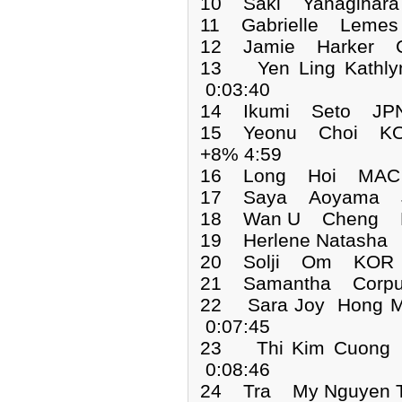
10 Saki Yanagihar
11 Gabrielle Leme
12 Jamie Harker C
13 Yen Ling Kat
0:03:40
14 Ikumi Seto JPN
15 Yeonu Choi KOR
+8% 4:59
16 Long Hoi MAC 
17 Saya Aoyama J
18 Wan U Cheng M
19 Herlene Natash
20 Solji Om KOR 0
21 Samantha Corpu
22 Sara Joy Hong
0:07:45
23 Thi Kim Cuon
0:08:46
24 Tra My Nguyen T