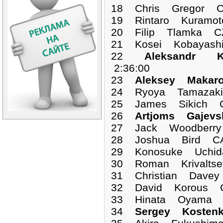
18 Chris Gregor C
19 Rintaro Kuramo
20 Filip Tlamka C
21 Kosei Kobayash
22
Aleksandr 
2:36:00
23
Aleksey Maka
24 Ryoya Tamazaki
25 James Sikich C
26
Artjoms Gajev
27 Jack Woodberry
28 Joshua Bird CA
29 Konosuke Uchid
30 Roman Krivaltse
31 Christian Davey
32 David Korous C
33 Hinata Oyama J
34
Sergey Koste