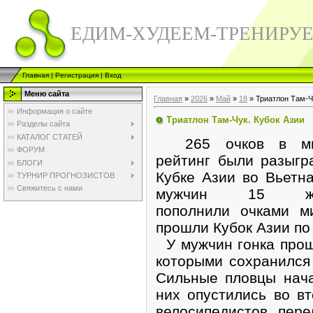
ЕДИМ-ХУДЕЕМ-ТРЕНИРУ
Главная
|
Регистрация
|
Вход
Меню сайта
Главная
»
2026
»
Май
»
18
» Триатлон Там-Ч
Информация о сайте
Триатлон Там-Чук. Кубок Азии
Разделы сайта
КАТАЛОГ СТАТЕЙ
265 очков в ми
ФОРУМ
рейтинг были разыгр
БЛОГИ
Кубке Азии во Вьетн
ТУРНИР ПРОГНОЗИСТОВ
Свяжитесь с нами
мужчин 15 же
пополнили очками м
прошли Кубок Азии по 
У мужчин гонка прош
которыми сохранился 
Сильные пловцы нача
них опустились во вт
велосипедистов пер