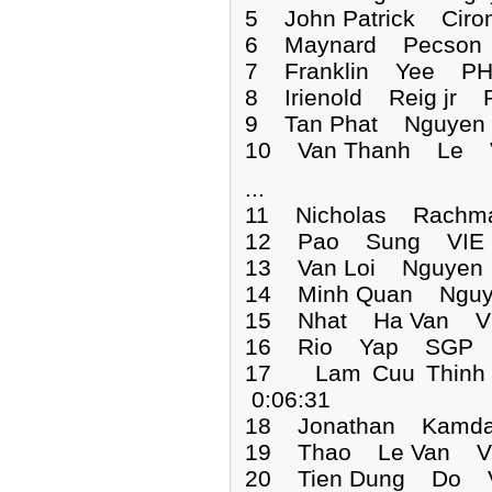
5 John Patrick Cir
6 Maynard Pecson 
7 Franklin Yee PHI
8 Irienold Reig jr 
9 Tan Phat Nguyen
10 Van Thanh Le V
...
11 Nicholas Rachm
12 Pao Sung VIE 0
13 Van Loi Nguyen
14 Minh Quan Nguy
15 Nhat Ha Van VI
16 Rio Yap SGP 0
17 Lam Cuu Thi
0:06:31
18 Jonathan Kamda
19 Thao Le Van VI
20 Tien Dung Do V