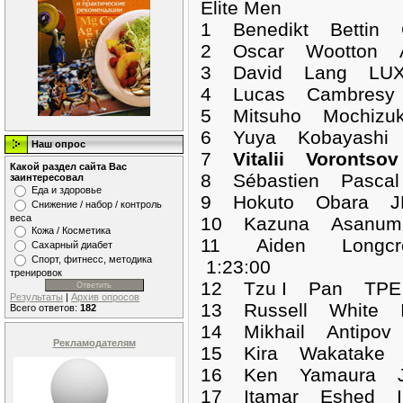
Elite Men
1 Benedikt Betti
2 Oscar Wootton A
3 David Lang LUX 
4 Lucas Cambresy 
5 Mitsuho Mochizu
6 Yuya Kobayashi 
Наш опрос
7
Vitalii Voronts
Какой раздел сайта Вас
8 Sébastien Pasca
заинтересовал
Еда и здоровье
9 Hokuto Obara JP
Снижение / набор / контроль
веса
10 Kazuna Asanum
Кожа / Косметика
11 Aiden Longcro
Сахарный диабет
Спорт, фитнесс, методика
1:23:00
тренировок
12 Tzu I Pan TPE 
Результаты
|
Архив опросов
13 Russell White I
Всего ответов:
182
14 Mikhail Antipov
Рекламодателям
15 Kira Wakatake 
16 Ken Yamaura JP
17 Itamar Eshed I