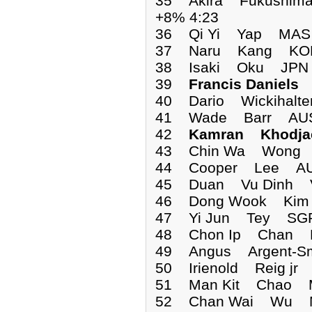
35 Akira Fukushim
+8% 4:23
36 Qi Yi Yap MAS 
37 Naru Kang KOR
38 Isaki Oku JPN 
39
Francis Daniel
40 Dario Wickihalt
41 Wade Barr AUS
42
Kamran Khodj
43 Chin Wa Wong 
44 Cooper Lee AU
45 Duan Vu Dinh V
46 Dong Wook Kim
47 Yi Jun Tey SGP
48 Chon Ip Chan 
49 Angus Argent-S
50 Irienold Reig jr
51 Man Kit Chao 
52 Chan Wai Wu M