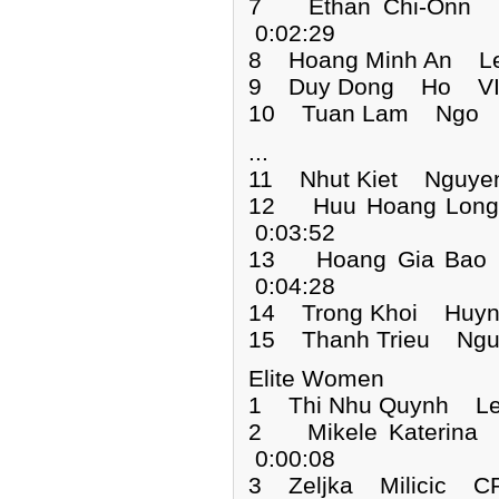
7 Ethan Chi-On
0:02:29
8 Hoang Minh An L
9 Duy Dong Ho VIE
10 Tuan Lam Ngo V
...
11 Nhut Kiet Nguye
12 Huu Hoang Lo
0:03:52
13 Hoang Gia Ba
0:04:28
14 Trong Khoi Huyn
15 Thanh Trieu Ngu
Elite Women
1 Thi Nhu Quynh 
2 Mikele Kateri
0:00:08
3 Zeljka Milicic C