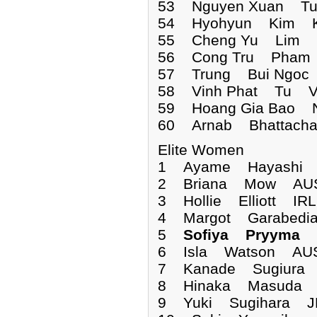
53 Nguyen Xuan Tu
54 Hyohyun Kim K
55 Cheng Yu Lim 
56 Cong Tru Pham 
57 Trung Bui Ngoc
58 Vinh Phat Tu V
59 Hoang Gia Bao 
60 Arnab Bhattacha
Elite Women
1 Ayame Hayashi
2 Briana Mow AUS
3 Hollie Elliott IR
4 Margot Garabedi
5
Sofiya Pryyma
6 Isla Watson AUS
7 Kanade Sugiura 
8 Hinaka Masuda J
9 Yuki Sugihara J