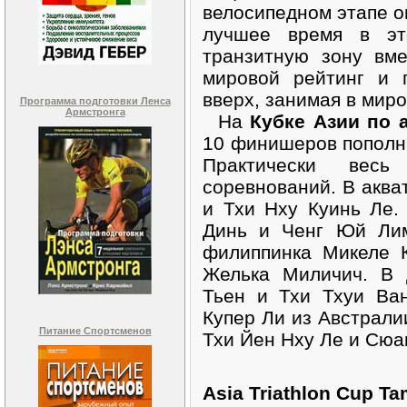
велосипедном этапе о
лучшее время в эт
транзитную зону вм
мировой рейтинг и 
вверх, занимая в мир
Программа подготовки Ленса
Армстронга
На
Кубке Азии по 
10 финишеров пополн
Практически весь
соревнований. В аква
и Тхи Нху Куинь Ле.
Динь и Ченг Юй Лим
филиппинка Микеле 
Желька Миличич. В 
Тьен и Тхи Тхуи Ва
Купер Ли из Австрали
Питание Спортсменов
Тхи Йен Нху Ле и Сюа
Asia Triathlon Cup T