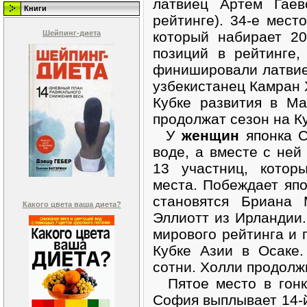
латвиец Артем Гаев
Книги
рейтинге). 34-е мест
Шейпинг-диета
который набирает 2
позиций в рейтинге,
финишировали латвие
узбекистанец Камран 
Кубке развития в М
продолжат сезон на К
У
женщин
японка С
воде, а вместе с ней
13 участниц, котор
места. Побеждает яп
становятся Бриана
Какого цвета ваша диета?
Эллиотт из Ирландии.
мирового рейтинга и
Кубке Азии в Осаке
сотни. Холли продолж
Пятое место в гонк
София выплывает 14-й