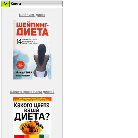
Книги
Шейпинг-диета
Какого цвета ваша диета?