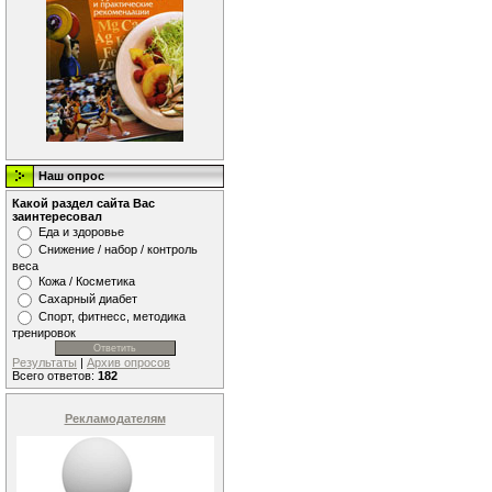
Наш опрос
Какой раздел сайта Вас
заинтересовал
Еда и здоровье
Снижение / набор / контроль
веса
Кожа / Косметика
Сахарный диабет
Спорт, фитнесс, методика
тренировок
Результаты
|
Архив опросов
Всего ответов:
182
Рекламодателям