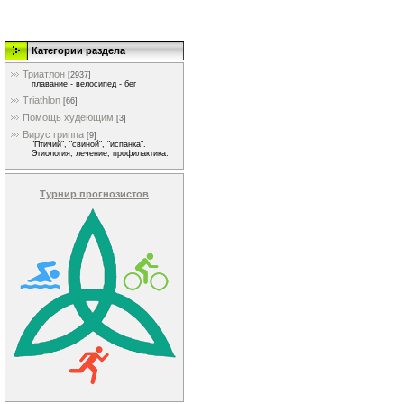
Категории раздела
Триатлон
[2937]
плавание - велосипед - бег
Triathlon
[66]
Помощь худеющим
[3]
Вирус гриппа
[9]
"Птичий", "свиной", "испанка".
Этиология, лечение, профилактика.
Турнир прогнозистов