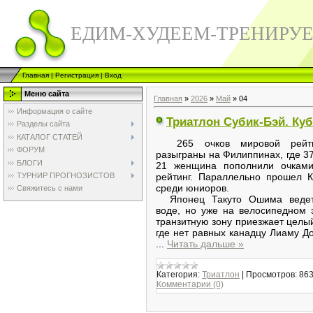
ЕДИМ-ХУДЕЕМ-ТРЕНИРУ
Главная
|
Регистрация
|
Вход
Меню сайта
Главная
»
2026
»
Май
»
04
Информация о сайте
Триатлон Субик-Бэй. Ку
Разделы сайта
КАТАЛОГ СТАТЕЙ
265 очков мировой рейти
ФОРУМ
разыграны на Филиппинах, где 3
БЛОГИ
21 женщина пополнили очкам
ТУРНИР ПРОГНОЗИСТОВ
рейтинг. Параллельно прошел К
среди юниоров.
Свяжитесь с нами
Японец Такуто Ошима ведет
воде, но уже на велосипедном 
транзитную зону приезжает целый
где нет равных канадцу Лиаму Д
...
Читать дальше »
Категория:
Триатлон
|
Просмотров:
86
Комментарии (0)