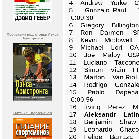
4 Andrew Yorke CA
5 Gonzalo Raul 
0:00:30
6 Gregory Billingt
7 Ron Darmon ISR
Программа подготовки Ленса
Армстронга
8 Kevin Mcdowell 
9 Michael Lori CA
10 Joe Maloy USA 
11 Luciano Taccon
12 Simon Viain FR
13 Marten Van Riel
14 Rodrigo Gonzal
15 Pablo Dapena
0:00:56
16 Irving Perez M
17
Aleksandr Lat
Питание Спортсменов
18 Benjamin Shaw 
19 Leonardo Chaco
20 Felipe Barraza 