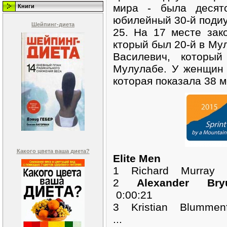
мира - была десят
Книги
юбилейный 30-й подиу
Шейпинг-диета
25. На 17 месте зак
кторый был 20-й в Му
Василевич, которы
Мулулабе. У женщин 
которая показала 38 
Какого цвета ваша диета?
Elite Men
1 Richard Murray
2
Alexander Br
0:00:21
3 Kristian Blummen
...