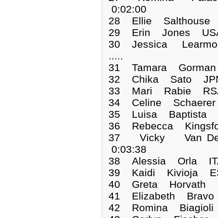
0:02:00
28 Ellie Salthouse
29 Erin Jones USA
30 Jessica Learmo
.....
31 Tamara Gorman
32 Chika Sato JPN
33 Mari Rabie RSA
34 Celine Schaerer
35 Luisa Baptista 
36 Rebecca Kingsf
37 Vicky Van D
0:03:38
38 Alessia Orla IT
39 Kaidi Kivioja E
40 Greta Horvath 
41 Elizabeth Brav
42 Romina Biagiol