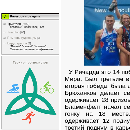
Категории раздела
Триатлон
[2937]
плавание - велосипед - бег
Triathlon
[66]
Помощь худеющим
[3]
Вирус гриппа
[9]
"Птичий", "свиной", "испанка".
Этиология, лечение, профилактика.
Турнир прогнозистов
У Ричарда это 14 поб
Мира. Был третьим в
вторая победа, была 
Брюханков делает с
одерживает 28 призов
Бламенфелт начал се
гонку на 18 месте
одерживает 12 поди
третий подиум в карь