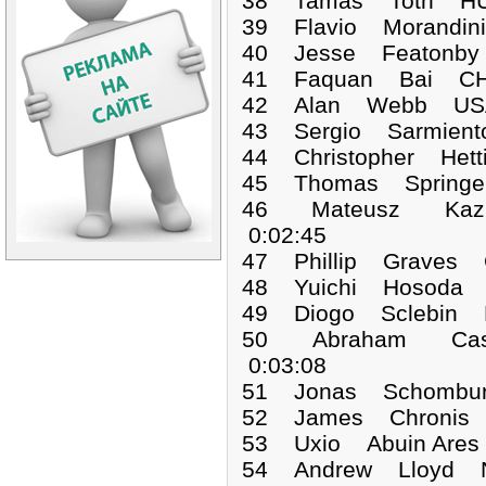
38 Tamas Toth HUN
39 Flavio Morandin
40 Jesse Featonby
41 Faquan Bai CHN
42 Alan Webb USA
43 Sergio Sarmien
44 Christopher Het
45 Thomas Springe
46 Mateusz Kaz
0:02:45
47 Phillip Graves 
48 Yuichi Hosoda 
49 Diogo Sclebin 
50 Abraham Cas
0:03:08
51 Jonas Schombur
52 James Chronis 
53 Uxio Abuin Are
54 Andrew Lloyd N