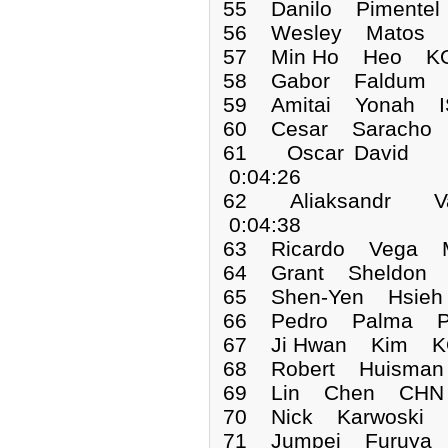
55 Danilo Pimente
56 Wesley Matos B
57 Min Ho Heo KO
58 Gabor Faldum H
59 Amitai Yonah I
60 Cesar Saracho 
61 Oscar David 
0:04:26
62 Aliaksandr V
0:04:38
63 Ricardo Vega M
64 Grant Sheldon 
65 Shen-Yen Hsieh
66 Pedro Palma PO
67 Ji Hwan Kim KO
68 Robert Huisman
69 Lin Chen CHN 
70 Nick Karwoski 
71 Jumpei Furuya 