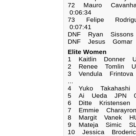
72 Mauro Cavanha
0:06:34
73 Felipe Rodrig
0:07:41
DNF Ryan Sissons
DNF Jesus Gomar
Elite Women
1 Kaitlin Donner
2 Renee Tomlin US
3 Vendula Frintova
...
4 Yuko Takahashi 
5 Ai Ueda JPN 01
6 Ditte Kristensen
7 Emmie Charayron
8 Margit Vanek HU
9 Mateja Simic SL
10 Jessica Broderi