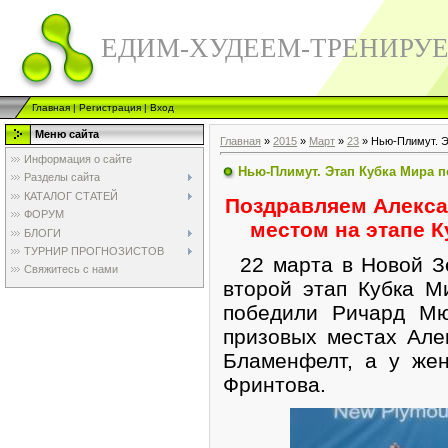
ЕДИМ-ХУДЕЕМ-ТРЕНИРУ
Главная
|
Регистрация
|
Вход
Меню сайта
Главная
»
2015
»
Март
»
23
» Нью-Плимут. Э
Информация о сайте
Нью-Плимут. Этап Кубка Мира п
Разделы сайта
КАТАЛОГ СТАТЕЙ
Поздравляем Алекса
ФОРУМ
местом на этапе 
БЛОГИ
ТУРНИР ПРОГНОЗИСТОВ
22 марта в Новой З
Свяжитесь с нами
второй этап Кубка М
победили Ричард Мю
призовых местах Але
Бламенфелт, а у же
Фринтова.