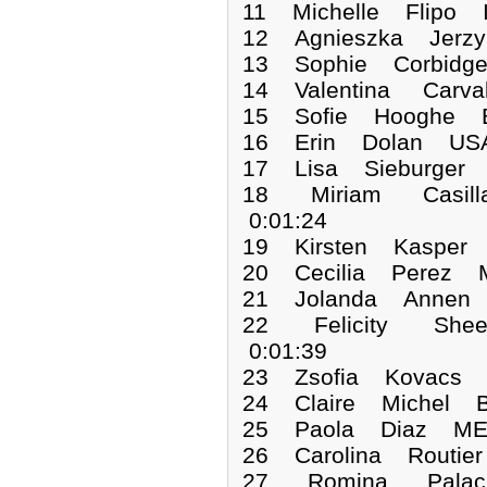
11 Michelle Flipo 
12 Agnieszka Jerz
13 Sophie Corbidg
14 Valentina Carva
15 Sofie Hooghe B
16 Erin Dolan USA
17 Lisa Sieburger
18 Miriam Casill
0:01:24
19 Kirsten Kasper
20 Cecilia Perez 
21 Jolanda Annen 
22 Felicity She
0:01:39
23 Zsofia Kovacs 
24 Claire Michel B
25 Paola Diaz MEX
26 Carolina Routie
27 Romina Palac