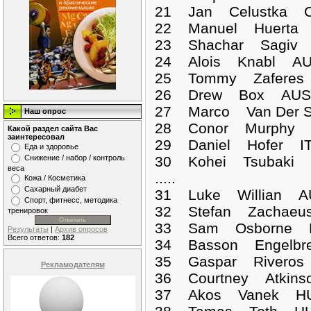
21 Jan Celustka C
22 Manuel Huerta 
23 Shachar Sagiv 
24 Alois Knabl AU
25 Tommy Zaferes 
26 Drew Box AUS 
27 Marco Van Der S
Наш опрос
28 Conor Murphy I
Какой раздел сайта Вас
заинтересовал
29 Daniel Hofer IT
Еда и здоровье
30 Kohei Tsubaki 
Снижение / набор / контроль
веса
.....
Кожа / Косметика
Сахарный диабет
31 Luke Willian A
Спорт, фитнесс, методика
32 Stefan Zachaeu
тренировок
33 Sam Osborne N
Результаты
|
Архив опросов
Всего ответов:
182
34 Basson Engelbr
35 Gaspar Riveros
Рекламодателям
36 Courtney Atkin
37 Akos Vanek HU