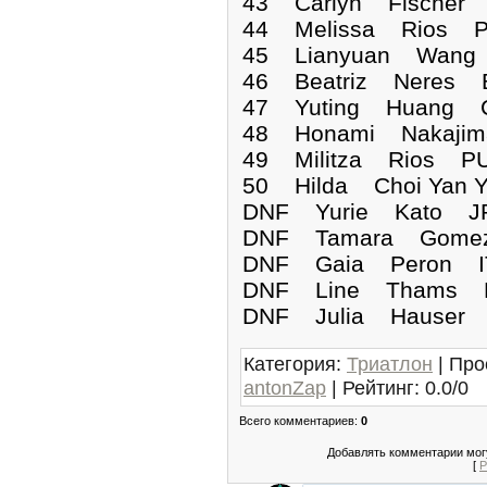
43 Carlyn Fischer
44 Melissa Rios P
45 Lianyuan Wang 
46 Beatriz Neres 
47 Yuting Huang C
48 Honami Nakajim
49 Militza Rios PU
50 Hilda Choi Yan 
DNF Yurie Kat
DNF Tamara Gom
DNF Gaia Pero
DNF Line Tha
DNF Julia Haus
Категория
:
Триатлон
|
Про
antonZap
|
Рейтинг
:
0.0
/
0
Всего комментариев
:
0
Добавлять комментарии могу
[
Р