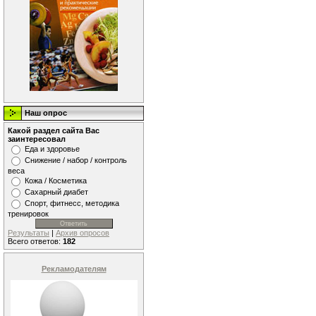
Наш опрос
Какой раздел сайта Вас
заинтересовал
Еда и здоровье
Снижение / набор / контроль
веса
Кожа / Косметика
Сахарный диабет
Спорт, фитнесс, методика
тренировок
Результаты
|
Архив опросов
Всего ответов:
182
Рекламодателям