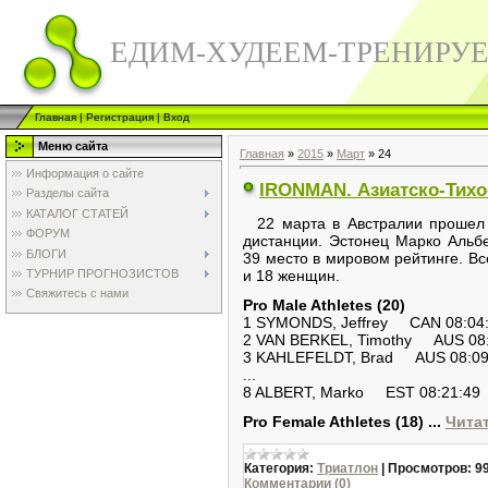
ЕДИМ-ХУДЕЕМ-ТРЕНИРУ
Главная
|
Регистрация
|
Вход
Меню сайта
Главная
»
2015
»
Март
»
24
Информация о сайте
IRONMAN. Азиатско-Тихо
Разделы сайта
КАТАЛОГ СТАТЕЙ
22 марта в Австралии прошел 
ФОРУМ
дистанции. Эстонец Марко Альб
БЛОГИ
39 место в мировом рейтинге. Вс
ТУРНИР ПРОГНОЗИСТОВ
и 18 женщин.
Свяжитесь с нами
Pro Male Athletes (20)
1 SYMONDS, Jeffrey CAN 08:04
2 VAN BERKEL, Timothy AUS 08:
3 KAHLEFELDT, Brad AUS 08:09
...
8 ALBERT, Marko EST 08:21:49
Pro Female Athletes (18)
...
Чита
Категория:
Триатлон
|
Просмотров:
9
Комментарии (0)