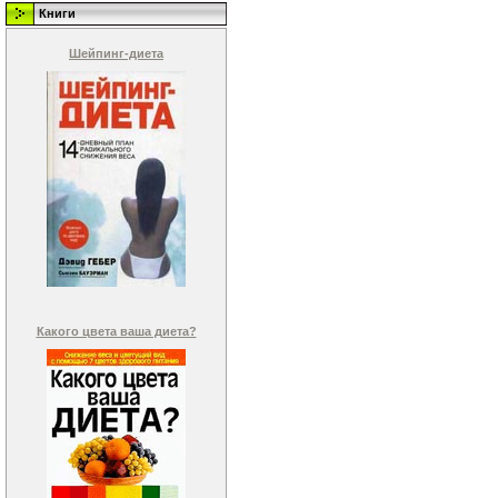
Книги
Шейпинг-диета
Какого цвета ваша диета?