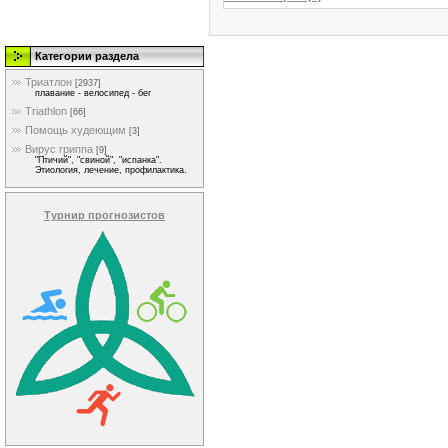
Категории раздела
Триатлон
[2937]
плавание - велосипед - бег
Triathlon
[66]
Помощь худеющим
[3]
Вирус гриппа
[9]
"Птичий", "свиной", "испанка".
Этиология, лечение, профилактика.
Турнир прогнозистов