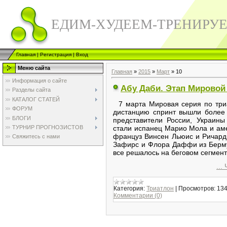
ЕДИМ-ХУДЕЕМ-ТРЕНИРУ
Главная
|
Регистрация
|
Вход
Меню сайта
Главная
»
2015
»
Март
»
10
Информация о сайте
Абу Даби. Этап Мировой 
Разделы сайта
КАТАЛОГ СТАТЕЙ
7 марта Мировая серия по триа
ФОРУМ
дистанцию спринт вышли более 
БЛОГИ
представители России, Украины
ТУРНИР ПРОГНОЗИСТОВ
стали испанец Марио Мола и аме
француз Винсен Льюис и Ричард
Свяжитесь с нами
Зафирс и Флора Даффи из Берму
все решалось на беговом сегмент
...
Категория:
Триатлон
|
Просмотров:
13
Комментарии (0)