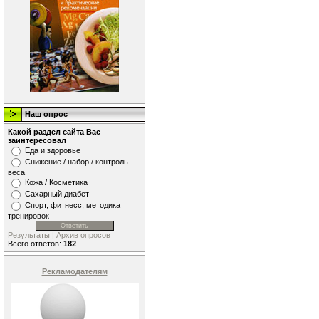
Наш опрос
Какой раздел сайта Вас
заинтересовал
Еда и здоровье
Снижение / набор / контроль
веса
Кожа / Косметика
Сахарный диабет
Спорт, фитнесс, методика
тренировок
Результаты
|
Архив опросов
Всего ответов:
182
Рекламодателям