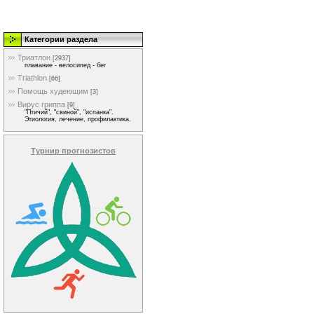
Категории раздела
Триатлон
[2937]
плавание - велосипед - бег
Triathlon
[66]
Помощь худеющим
[3]
Вирус гриппа
[9]
"Птичий", "свиной", "испанка".
Этиология, лечение, профилактика.
Турнир прогнозистов