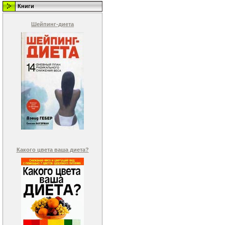
Книги
Шейпинг-диета
Какого цвета ваша диета?