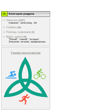
Категории раздела
Триатлон
[2937]
плавание - велосипед - бег
Triathlon
[66]
Помощь худеющим
[3]
Вирус гриппа
[9]
"Птичий", "свиной", "испанка".
Этиология, лечение, профилактика.
Турнир прогнозистов