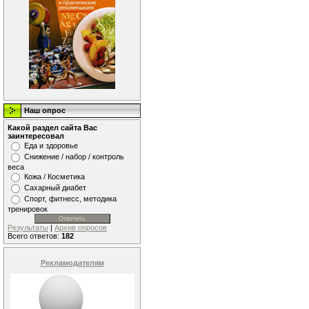
Наш опрос
Какой раздел сайта Вас
заинтересовал
Еда и здоровье
Снижение / набор / контроль
веса
Кожа / Косметика
Сахарный диабет
Спорт, фитнесс, методика
тренировок
Результаты
|
Архив опросов
Всего ответов:
182
Рекламодателям