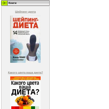
Книги
Шейпинг-диета
Какого цвета ваша диета?