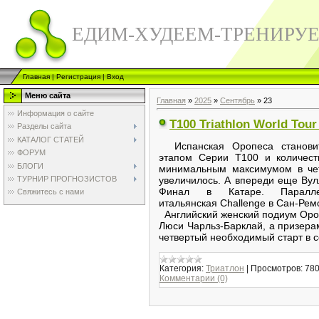
ЕДИМ-ХУДЕЕМ-ТРЕНИРУ
Главная
|
Регистрация
|
Вход
Меню сайта
Главная
»
2025
»
Сентябрь
»
23
Информация о сайте
T100 Triathlon World Tou
Разделы сайта
КАТАЛОГ СТАТЕЙ
Испанская Оропеса станови
ФОРУМ
этапом Серии Т100 и количест
БЛОГИ
минимальным максимумом в чет
ТУРНИР ПРОГНОЗИСТОВ
увеличилось. А впереди еще Вул
Финал в Катаре. Паралл
Свяжитесь с нами
итальянская Challenge в Сан-Рем
Английский женский подиум Оро
Люси Чарльз-Барклай, а призера
четвертый необходимый старт в с
Категория:
Триатлон
|
Просмотров:
78
Комментарии (0)