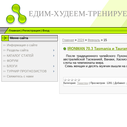
ЕДИМ-ХУДЕЕМ-ТРЕНИРУ
Главная
|
Регистрация
|
Вход
Меню сайта
Главная
»
2024
»
Февраль
»
15
Информация о сайте
IRONMAN 70.3 Tasmania и Tauran
Разделы сайта
КАТАЛОГ СТАТЕЙ
После традиционного чилийского Пукона,
австралийской Тасманией, Ванаки, Хаскис
ФОРУМ
слоты на чемпионаты мира.
БЛОГИ
Семь женщин и десять мужчин вышли на ст
ТУРНИР ПРОГНОЗИСТОВ
Свяжитесь с нами
Категория:
Триатлон
|
Просмотров:
1281
|
Добавил: