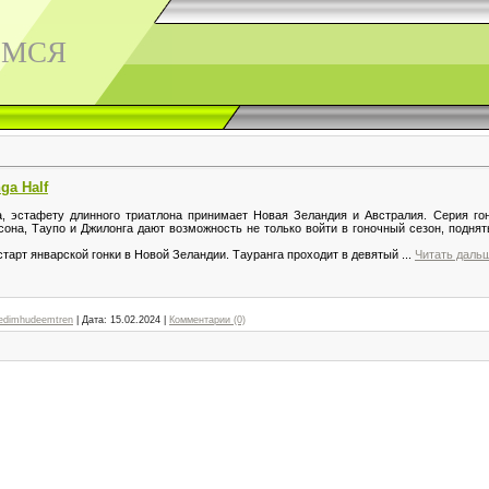
ЕМСЯ
ga Half
 эстафету длинного триатлона принимает Новая Зеландия и Австралия. Серия гон
сона, Таупо и Джилонга дают возможность не только войти в гоночный сезон, поднят
арт январской гонки в Новой Зеландии. Тауранга проходит в девятый
...
Читать даль
edimhudeemtren
|
Дата:
15.02.2024
|
Комментарии (0)