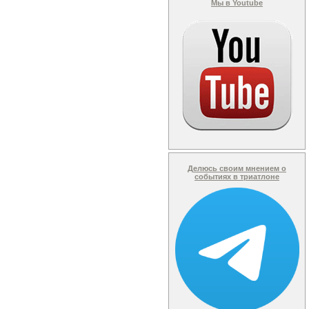
Мы в Youtube
Делюсь своим мнением о
событиях в триатлоне