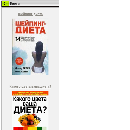
Книги
Шейпинг-диета
Какого цвета ваша диета?