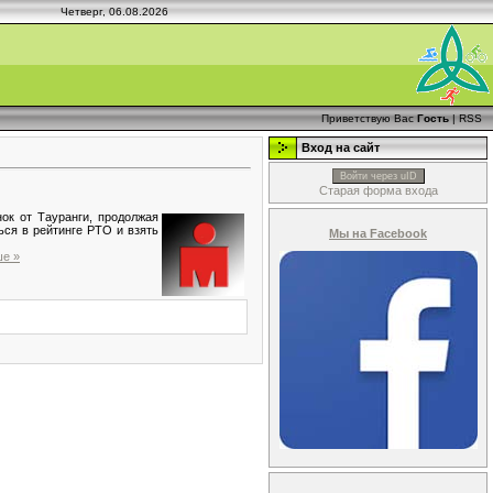
Четверг, 06.08.2026
Приветствую Вас
Гость
|
RSS
Вход на сайт
Войти через uID
Старая форма входа
ок от Тауранги, продолжая
ься в рейтинге РТО и взять
Мы на Facebook
ше »