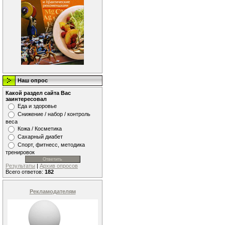
Наш опрос
Какой раздел сайта Вас
заинтересовал
Еда и здоровье
Снижение / набор / контроль
веса
Кожа / Косметика
Сахарный диабет
Спорт, фитнесс, методика
тренировок
Результаты
|
Архив опросов
Всего ответов:
182
Рекламодателям