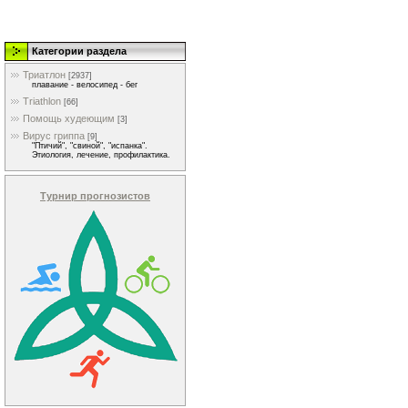
Категории раздела
Триатлон
[2937]
плавание - велосипед - бег
Triathlon
[66]
Помощь худеющим
[3]
Вирус гриппа
[9]
"Птичий", "свиной", "испанка".
Этиология, лечение, профилактика.
Турнир прогнозистов