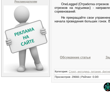
Рекламодателям
OneLegged
(Отработка отрезков 
отрезков на подъемах) - направл
соревнований.
Не прекращайте свои упражнени
начала проведения больших гонок. 
Обсуждение статьи
За
Категория
:
Спорт, методика, питание, фитн
Просмотров
:
29666
|
Рейтинг
:
0.0
/
0