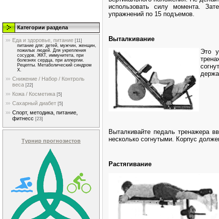
использовать силу момента. Зат
упражнений по 15 подъемов.
Категории раздела
Выталкивание
Еда и здоровье, питание
[11]
питание для: детей, мужчин, женщин,
Это у
пожилых людей. Для укрепления
сосудов, ЖКТ, иммунитета, при
трена
болезнях сердца, при аллергии.
согну
Рецепты. Метаболический синдром
Х.
держа
Снижение / Набор / Контроль
веса
[22]
Кожа / Косметика
[5]
Сахарный диабет
[5]
Спорт, методика, питание,
фитнесс
[23]
Выталкивайте педаль тренажера вв
несколько согнутыми.
Корпус долже
Турнир прогнозистов
Растягивание