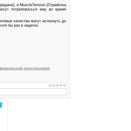
ередаче), и
MuscleTension
(Отработка
могут потребоваться ему во время
иловые качества могут исчезнуть до
хотя бы раз в неделю.
ивидуальной консультации