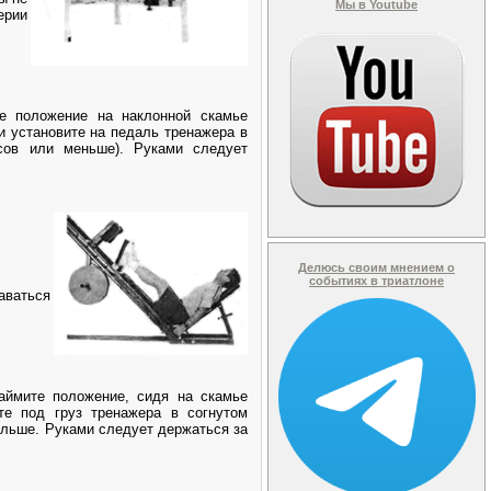
Мы в Youtube
ерии
е положение на наклонной скамье
и установите на педаль тренажера в
сов или меньше). Руками следует
Делюсь своим мнением о
событиях в триатлоне
аваться
аймите положение, сидя на скамье
те под груз тренажера в согнутом
ольше. Руками следует держаться за