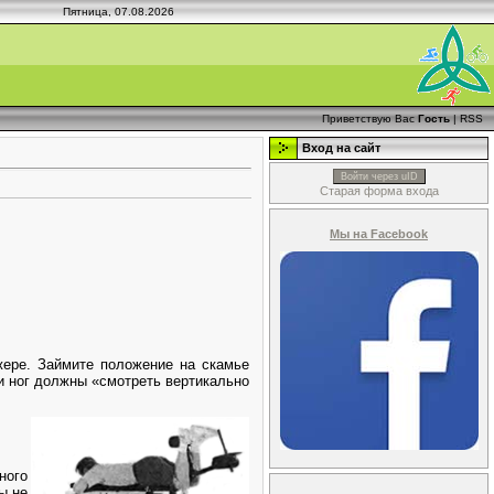
Пятница, 07.08.2026
Приветствую Вас
Гость
|
RSS
Вход на сайт
Войти через uID
Старая форма входа
Мы на Facebook
жере. Займите положение на скамье
ки ног должны «смотреть вертикально
ного
ы не