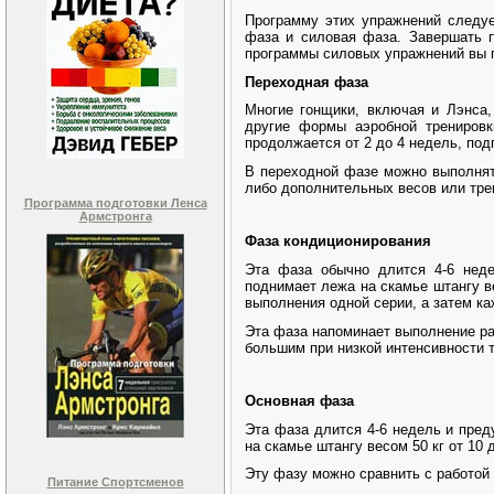
Программу этих упражнений следуе
фаза и силовая фаза. Завершать п
программы силовых упражнений вы п
Переходная фаза
Многие гонщики, включая и Лэнса,
другие формы аэробной тренировк
продолжается от 2 до 4 недель, под
В переходной фазе можно выполнят
либо дополнительных весов или трен
Программа подготовки Ленса
Армстронга
Фаза кондиционирования
Эта фаза обычно длится 4-6 неде
поднимает лежа на скамье штангу ве
выполнения одной серии, а затем ка
Эта фаза напоминает выполнение ра
большим при низкой интенсивности 
Основная фаза
Эта фаза длится 4-6 недель и пред
на скамье штангу весом 50 кг от 10 
Эту фазу можно сравнить с работой 
Питание Спортсменов