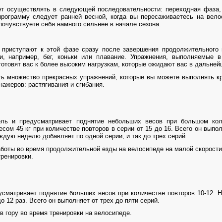
т осуществлять в следующей последовательности: переходная фаза,
рограмму следует ранней весной, когда вы пересаживаетесь на вел
очувствуете себя намного сильнее в начале сезона.
 приступают к этой фазе сразу после завершения продолжительного 
и, например, бег, коньки или плавание. Упражнения, выполняемые в
готовят вас к более высоким нагрузкам, которые ожидают вас в дальней
ь множество прекрасных упражнений, которые вы можете выполнять кру
ажеров: растягивания и сгибания.
ль и предусматривает поднятие небольших весов при большом кол
сом 45 кг при количестве повторов в серии от 15 до 16. Всего он выпол
ждую неделю добавляет по одной серии, и так до трех серий.
боты во время продолжительной езды на велосипеде на малой скорости
тренировки.
усматривает поднятие больших весов при количестве повторов 10-12. 
до 12 раз. Всего он выполняет от трех до пяти серий.
в гору во время тренировки на велосипеде.