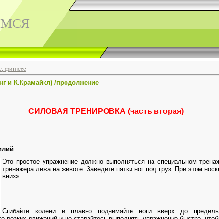
ЕМСЯ
е, фитнесс
нг и К.Крамайкл) /продолжение
СИЛОВАЯ ТРЕНИРОВКА (часть вторая)
илий
Это простое упражнение должно выполняться на специальном трена
тренажера лежа на животе. Заведите пятки ног под груз. При этом нос
вниз».
Сгибайте колени и плавно поднимайте ноги вверх до предель
те резких движений и не старайтесь выполнять упражнение быстро, чтоб