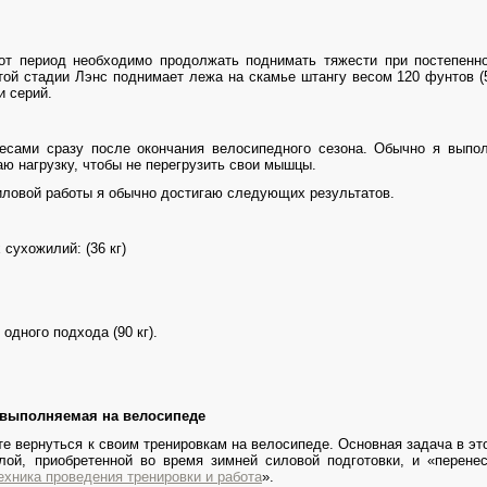
от период необходимо продолжать поднимать тяжести при постепенн
той стадии Лэнс поднимает лежа на скамье штангу весом 120 фунтов (54
и серий.
есами сразу после окончания велосипедного сезона. Обычно я выпо
ю нагрузку, чтобы не перегрузить свои мышцы.
иловой работы я обычно достигаю следующих результатов.
сухожилий: (36 кг)
одного подхода (90 кг).
выполняемая на велосипеде
е вернуться к своим тренировкам на велосипеде. Основная задача в это
лой, приобретенной во время зимней силовой подготовки, и «перене
ехника проведения тренировки и работа
».