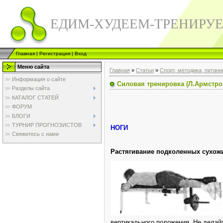
ЕДИМ-ХУДЕЕМ-ТРЕНИРУ
Главная
|
Регистрация
|
Вход
Меню сайта
Главная
»
Статьи
»
Спорт, методика, питани
Информация о сайте
Силовая тренировка (Л.Армстро
Разделы сайта
КАТАЛОГ СТАТЕЙ
ФОРУМ
БЛОГИ
ТУРНИР ПРОГНОЗИСТОВ
НОГИ
Свяжитесь с нами
Растягивание подколенных сухож
вертикального положения. Не делай