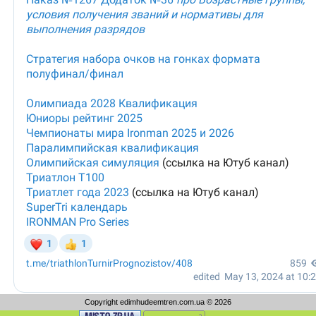
Copyright edimhudeemtren.com.ua © 2026