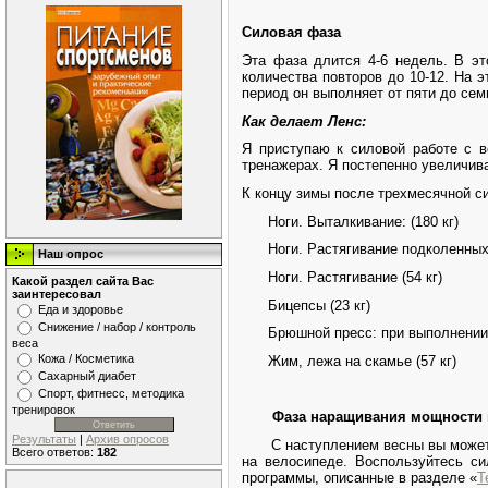
Силовая фаза
Эта фаза длится 4-6 недель. В эт
количества повторов до 10-12. На э
период он выполняет от пяти до сем
Как делает Ленс:
Я приступаю к силовой работе с в
тренажерах. Я постепенно увеличива
К концу зимы после трехмесячной с
Ноги. Выталкивание: (180 кг)
Ноги. Растягивание подколенных 
Наш опрос
Ноги. Растягивание (54 кг)
Какой раздел сайта Вас
заинтересовал
Бицепсы (23 кг)
Еда и здоровье
Снижение / набор / контроль
Брюшной пресс: при выполнении 
веса
Кожа / Косметика
Жим, лежа на скамье (57 кг)
Сахарный диабет
Спорт, фитнесс, методика
тренировок
Фаза наращивания мощности 
Результаты
|
Архив опросов
С наступлением весны вы может
Всего ответов:
182
на велосипеде. Воспользуйтесь си
программы, описанные в разделе
«
Т