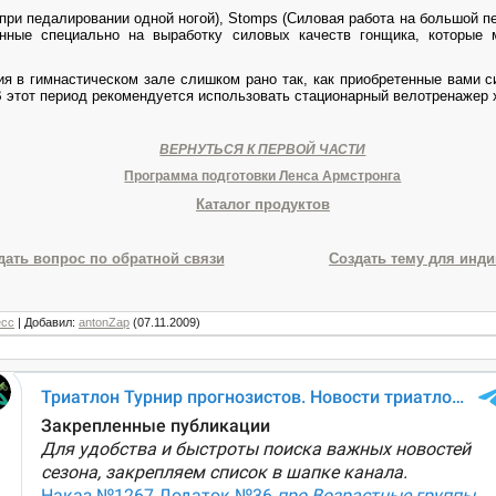
при педалировании одной ногой),
Stomps
(Силовая работа на большой п
енные специально на выработку силовых качеств гонщика, которые 
я в гимнастическом зале слишком рано так, как приобретенные вами с
В этот период рекомендуется использовать стационарный велотренажер 
ВЕРНУТЬСЯ К ПЕРВОЙ ЧАСТИ
Программа подготовки Ленса Армстронга
Каталог продуктов
дать вопрос по обратной связи
Создать тему для инд
есс
|
Добавил
:
antonZap
(07.11.2009)