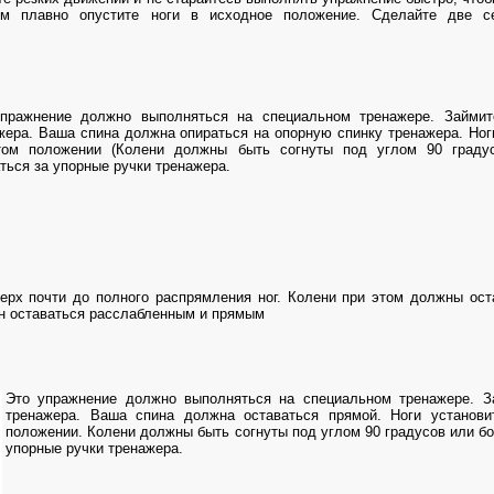
ем плавно опустите ноги в исходное положение. Сделайте две с
пражнение должно выполняться на специальном тренажере. Займит
жера. Ваша спина должна опираться на опорную спинку тренажера. Ног
том положении (Колени должны быть согнуты под углом 90 граду
ться за упорные ручки тренажера.
ерх почти до полного распрямления ног. Колени при этом должны ост
н оставаться расслабленным и прямым
Это упражнение должно выполняться на специальном тренажере. З
тренажера. Ваша спина должна оставаться прямой. Ноги установи
положении. Колени должны быть согнуты под углом 90 градусов или б
упорные ручки тренажера.