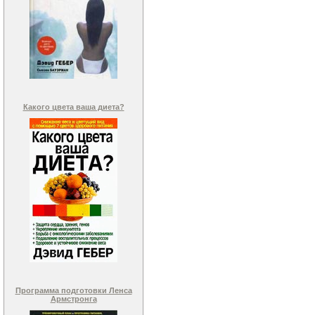
Какого цвета ваша диета?
Программа подготовки Ленса
Армстронга