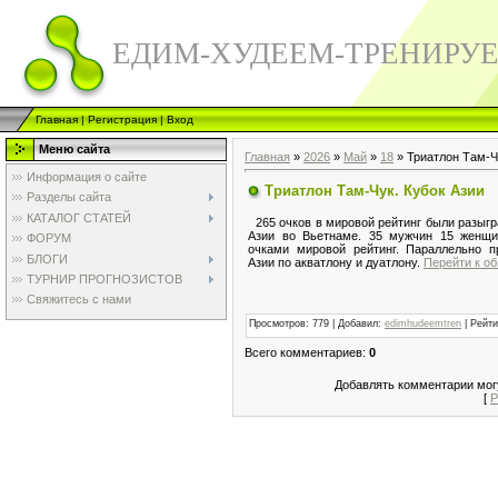
ЕДИМ-ХУДЕЕМ-ТРЕНИРУ
Главная
|
Регистрация
|
Вход
Меню сайта
Главная
»
2026
»
Май
»
18
» Триатлон Там-Ч
Информация о сайте
Триатлон Там-Чук. Кубок Азии
Разделы сайта
КАТАЛОГ СТАТЕЙ
265 очков в мировой рейтинг были разыгр
Азии во Вьетнаме. 35 мужчин 15 женщи
ФОРУМ
очками мировой рейтинг. Параллельно 
БЛОГИ
Азии по акватлону и дуатлону.
Перейти к об
ТУРНИР ПРОГНОЗИСТОВ
Свяжитесь с нами
Просмотров
:
779
|
Добавил
:
edimhudeemtren
|
Рейти
Всего комментариев
:
0
Добавлять комментарии могу
[
Р