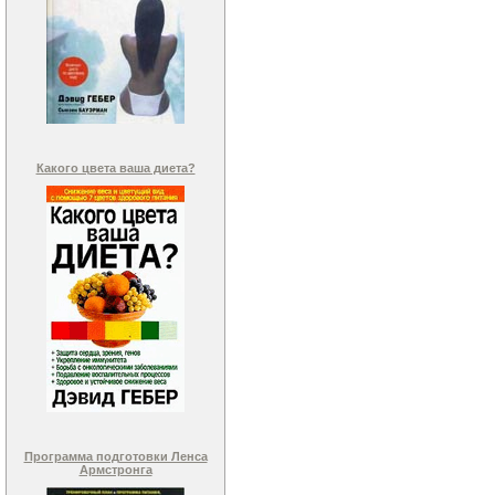
Какого цвета ваша диета?
Программа подготовки Ленса
Армстронга