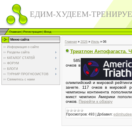
ЕДИМ-ХУДЕЕМ-ТРЕНИРУ
Главная
|
Регистрация
|
Вход
Меню сайта
Главная
»
2026
»
Июль
»
06
Информация о сайте
Триатлон Антофагаста. 
Разделы сайта
КАТАЛОГ СТАТЕЙ
585
ФОРУМ
очков в
БЛОГИ
ТУРНИР ПРОГНОЗИСТОВ
Свяжитесь с нами
олимпийский и мировой рейтинг
зачете. 117 очков в мировой 
чемпионы континента пополнили
микст чемпион Америки пополн
очков.
Перейти к обзору
Просмотров:
493
|
Добавил:
edimhudee