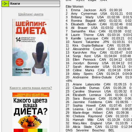
Книги
Elite Women
1 Emma Jackson AUS 01:00:16
2 Amy Cymerman USA 01:01:21 0:01
Шейпинг-диета
3 Brittany Warly USA 01:02:06 0:01:5
4 Romina Biagioli ARG 01:02:31 0:02
5 Elisabeth Boutin CAN 01:02:46 0:02
6 Ali Brauer USA 01:03:02 0:02:46
7 Samantha Klus CAN 01:03:08 0:02:
8 Laurin Thorne CAN 01:03:16 0:03:
9 Kamille Larocque CAN 01:03:21 0:0
10 Naomi Takamine JPN 01:03:31 0:0
11 Kira Gupta-Baltazar CAN 01:03:36 
12 Alexandrine Coursol CAN 01:03:40 
13 Karol-Ann Roy CAN 01:03:47 0:03
14 Sonja Kent USA 01:04:04 0:03:48
15 Ellen Pennock CAN 01:04:12 0:03
16 Jocelyn Bonney USA 01:04:12 0:0
17 Sarah Alexander USA 01:04:13 0:0
18 Céline Marks CAN 01:04:18 0:04:
19 Abby Speirs CAN 01:04:24 0:04:0
20 Andreanne Brière-Dulude CAN 01:04
+8%
21 Ariane Lalancette CAN 01:05:15 0:
Какого цвета ваша диета?
22 Claudelle Dumas CAN 01:05:28 0:
23 Caroline Shannon USA 01:05:32 0:
24 Élizabeth Lemieux CAN 01:06:11 0
25 Sara Bourque CAN 01:06:30 0:06:
26 Jasmine Feddema CAN 01:06:55 0
27 Sophia Howell CAN 01:07:45 0:07
28 Leanna Lee CAN 01:08:44 0:08:2
29 Marie-Ange Hébert CAN 01:09:36 0
30 Chelsea Raymond CAN 01:10:03 0
31 Hannah Milic CAN 01:10:28 0:10:
32 Mary Alex England USA 01:10:35 0
33 Alicia Slade CAN 01:12:50 0:12:34
DNS Severine Bouchez BEL