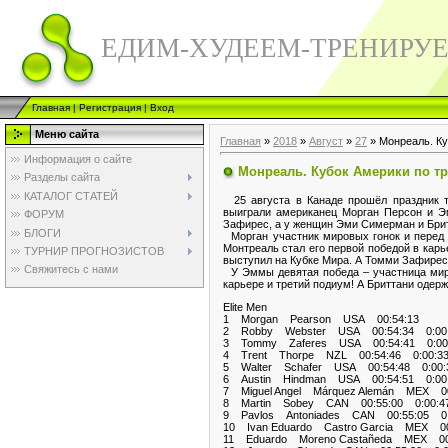
ЕДИМ-ХУДЕЕМ-ТРЕНИРУ
Главная
|
Регистрация
|
Вход
Меню сайта
Главная
»
2018
»
Август
»
27
» Монреаль. Ку
Информация о сайте
Монреаль. Кубок Америки по т
Разделы сайта
КАТАЛОГ СТАТЕЙ
25 августа в Канаде прошёл праздник т
выиграли американец Морган Персон и Э
ФОРУМ
Зафирес, а у женщин Эми Симерман и Брит
БЛОГИ
Морган участник мировых гонок и перед с
Монтреаль стал его первой победой в карь
ТУРНИР ПРОГНОЗИСТОВ
выступил на Кубке Мира. А Томми Зафирес 
Свяжитесь с нами
У Эммы девятая победа – участница миров
карьере и третий подиум! А Бриттани одерж
Elite Men
1 Morgan Pearson USA 00:54:13
2 Robby Webster USA 00:54:34 0:00
3 Tommy Zaferes USA 00:54:41 0:00
4 Trent Thorpe NZL 00:54:46 0:00:3
5 Walter Schafer USA 00:54:48 0:00:
6 Austin Hindman USA 00:54:51 0:00
7 Miguel Angel Márquez Alemán MEX 00
8 Martin Sobey CAN 00:55:00 0:00:4
9 Pavlos Antoniades CAN 00:55:05 0:
10 Ivan Eduardo Castro Garcia MEX 00
11 Eduardo Moreno Castañeda MEX 00: