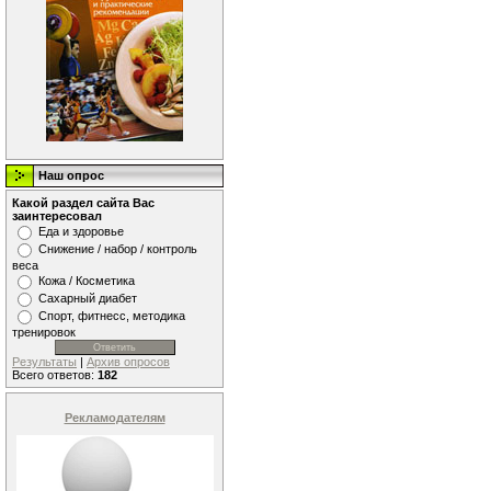
Наш опрос
Какой раздел сайта Вас
заинтересовал
Еда и здоровье
Снижение / набор / контроль
веса
Кожа / Косметика
Сахарный диабет
Спорт, фитнесс, методика
тренировок
Результаты
|
Архив опросов
Всего ответов:
182
Рекламодателям