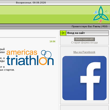
Воскресенье, 09.08.2026
Приветствую Вас
Гость
|
RSS
Вход на сайт
Войти через uID
14:04
Старая форма входа
орый
Мы на Facebook
омми
и, а
ажды
рт в
ых стартов.