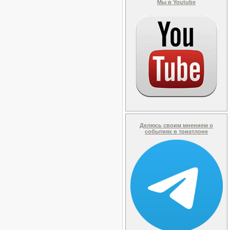
Мы в Youtube
Делюсь своим мнением о
событиях в триатлоне