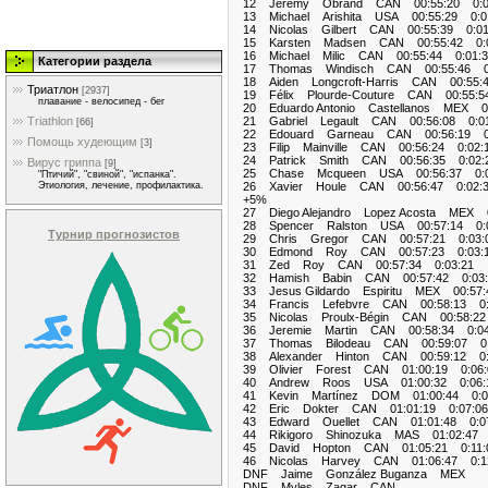
12 Jeremy Obrand CAN 00:55:20 0:0
13 Michael Arishita USA 00:55:29 0:0
14 Nicolas Gilbert CAN 00:55:39 0:01
15 Karsten Madsen CAN 00:55:42 0:0
16 Michael Milic CAN 00:55:44 0:01:3
Категории раздела
17 Thomas Windisch CAN 00:55:46 0:
18 Aiden Longcroft-Harris CAN 00:55:
Триатлон
[2937]
19 Félix Plourde-Couture CAN 00:55:5
плавание - велосипед - бег
20 Eduardo Antonio Castellanos MEX 00
21 Gabriel Legault CAN 00:56:08 0:01
Triathlon
[66]
22 Edouard Garneau CAN 00:56:19 0:
Помощь худеющим
[3]
23 Filip Mainville CAN 00:56:24 0:02:
24 Patrick Smith CAN 00:56:35 0:02:
Вирус гриппа
[9]
25 Chase Mcqueen USA 00:56:37 0:0
"Птичий", "свиной", "испанка".
26 Xavier Houle CAN 00:56:47 0:02:
Этиология, лечение, профилактика.
+5%
27 Diego Alejandro Lopez Acosta MEX 0
28 Spencer Ralston USA 00:57:14 0:0
Турнир прогнозистов
29 Chris Gregor CAN 00:57:21 0:03:
30 Edmond Roy CAN 00:57:23 0:03:
31 Zed Roy CAN 00:57:34 0:03:21
32 Hamish Babin CAN 00:57:42 0:03:
33 Jesus Gildardo Espiritu MEX 00:57:
34 Francis Lefebvre CAN 00:58:13 0:
35 Nicolas Proulx-Bégin CAN 00:58:22
36 Jeremie Martin CAN 00:58:34 0:04
37 Thomas Bilodeau CAN 00:59:07 0:
38 Alexander Hinton CAN 00:59:12 0:
39 Olivier Forest CAN 01:00:19 0:06:
40 Andrew Roos USA 01:00:32 0:06:
41 Kevin Martínez DOM 01:00:44 0:0
42 Eric Dokter CAN 01:01:19 0:07:06
43 Edward Ouellet CAN 01:01:48 0:07
44 Rikigoro Shinozuka MAS 01:02:47 
45 David Hopton CAN 01:05:21 0:11:
46 Nicolas Harvey CAN 01:06:47 0:1
DNF Jaime González Buganza ME
DNF Myles Zagar CAN