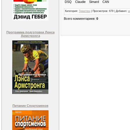
DSQ Claudie Simard CAN
Категория
:
Триатлон
|
Просмотров
:
679
|
Добавил
:
a
Всего комментариев
:
0
Программа подготовки Ленса
Армстронга
Питание Спортсменов