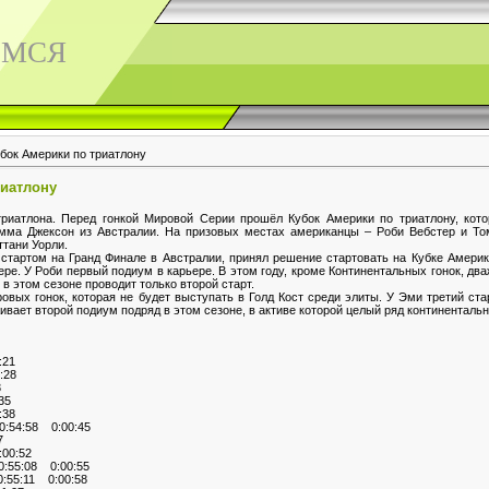
ЕМСЯ
бок Америки по триатлону
риатлону
риатлона. Перед гонкой Мировой Серии прошёл Кубок Америки по триатлону, кот
мма Джексон из Австралии. На призовых местах американцы – Роби Вебстер и Т
тани Уорли.
тартом на Гранд Финале в Австралии, принял решение стартовать на Кубке Америк
ере. У Роби первый подиум в карьере. В этом году, кроме Континентальных гонок, дв
в этом сезоне проводит только второй старт.
ых гонок, которая не будет выступать в Голд Кост среди элиты. У Эми третий ста
ивает второй подиум подряд в этом сезоне, в активе которой целый ряд континентальн
:21
:28
3
35
:38
:54:58 0:00:45
7
00:52
:55:08 0:00:55
55:11 0:00:58