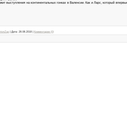
жит выступления на континентальных гонках в Валенсии. Как и Ларс, который впервы
ntonZap
|
Дата:
28.08.2018
|
Комментарии (0)