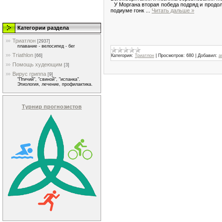
У Моргана вторая победа подряд и продол
подиуме гонк
...
Читать дальше »
Категории раздела
Триатлон
[2937]
плавание - велосипед - бег
Triathlon
[66]
Категория:
Триатлон
|
Просмотров:
680
|
Добавил:
a
Помощь худеющим
[3]
Вирус гриппа
[9]
"Птичий", "свиной", "испанка".
Этиология, лечение, профилактика.
Турнир прогнозистов