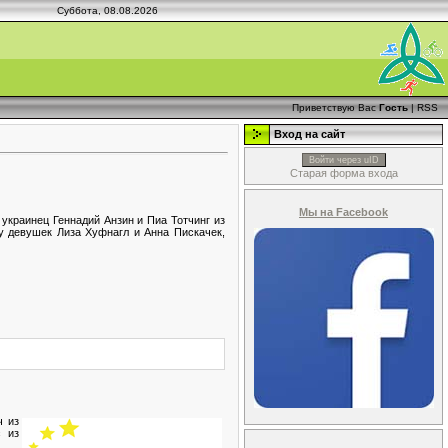
Суббота, 08.08.2026
Приветствую Вас
Гость
|
RSS
Вход на сайт
Войти через uID
Старая форма входа
Мы на Facebook
украинец Геннадий Анзин и Пиа Тотчинг из
у девушек Лиза Хуфнагл и Анна Пискачек,
ч из
 из