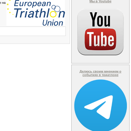
Мы в Youtube
е на
Делюсь своим мнением о
событиях в триатлоне