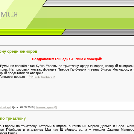
ЕМСЯ
лону среди юниоров
Поздравляем Геннадия Анзина с победой!
умынии прошёл этап Кубка Европы по триатлону среди юниоров, который выиграли 
трии. На призовых местах француз Пьерре Галбурдин и венгр Виктор Месжарос, а 
орый представляли Австрию.
еннадия первая
...
Читать дальше »
ntonZap
|
Дата:
28.08.2018
|
Комментарии (0)
по триатлону
 Европы по триатлону, который выиграли англичанин Морган Девьес и Сара Вили
арс Пфейфер и итальянец Маттиас Штейнвандтер, а у женщин Дженни Маннерс
ргит Ванек.