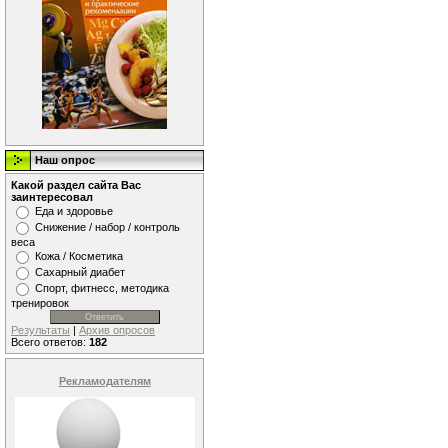
Наш опрос
Какой раздел сайта Вас
заинтересовал
Еда и здоровье
Снижение / набор / контроль
веса
Кожа / Косметика
Сахарный диабет
Спорт, фитнесс, методика
тренировок
Результаты
|
Архив опросов
Всего ответов:
182
Рекламодателям