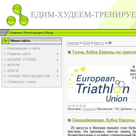
ЕДИМ-ХУДЕЕМ-ТРЕНИРУ
Главная
|
Регистрация
|
Вход
Меню сайта
Главная
»
2018
»
Август
»
28
Информация о сайте
Тулча. Кубок Европы по триат
Разделы сайта
КАТАЛОГ СТАТЕЙ
ФОРУМ
В Р
Авс
БЛОГИ
кот
ТУРНИР ПРОГНОЗИСТОВ
У Г
Свяжитесь с нами
Категория:
Триатлон
|
Просмотров:
733
|
Добавил:
a
Секешфехервар. Кубок Европы 
25 августа в Венгрии прошёл этап Кубка
Австрии. На призовых местах немец Л
Великобритании и хозяйка соревнований Ма