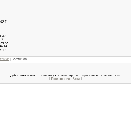
02:11
1:32
:09
24:33
4:14
6:47
ntonZap
|
Рейтинг
:
0.0
/
0
Добавлять комментарии могут только зарегистрированные пользователи.
[
Регистрация
|
Вход
]