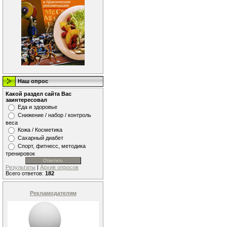
Наш опрос
Какой раздел сайта Вас
заинтересовал
Еда и здоровье
Снижение / набор / контроль
веса
Кожа / Косметика
Сахарный диабет
Спорт, фитнесс, методика
тренировок
Результаты
|
Архив опросов
Всего ответов:
182
Рекламодателям