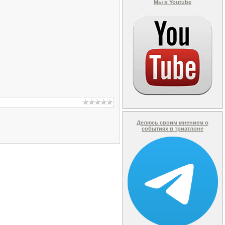
Мы в Youtube
Делюсь своим мнением о
событиях в триатлоне