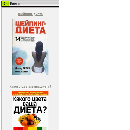
Книги
Шейпинг-диета
Какого цвета ваша диета?