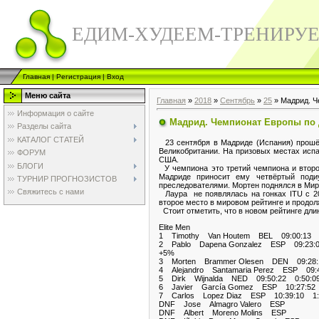
ЕДИМ-ХУДЕЕМ-ТРЕНИРУ
Главная
|
Регистрация
|
Вход
Меню сайта
Главная
»
2018
»
Сентябрь
»
25
» Мадрид. Ч
Информация о сайте
Мадрид. Чемпионат Европы по 
Разделы сайта
КАТАЛОГ СТАТЕЙ
23 сентября в Мадриде (Испания) прошёл
Великобритании. На призовых местах испа
ФОРУМ
США.
БЛОГИ
У чемпиона это третий чемпиона и второй
Мадриде приносит ему четвёртый поди
ТУРНИР ПРОГНОЗИСТОВ
преследователями. Мортен поднялся в Миро
Свяжитесь с нами
Лаура не появлялась на гонках ITU с 20
второе место в мировом рейтинге и продол
Стоит отметить, что в новом рейтинге дли
Elite Men
1 Timothy Van Houtem BEL 09:00:1
2 Pablo Dapena Gonzalez ESP 09:23:0
+5%
3 Morten Brammer Olesen DEN 09:28:
4 Alejandro Santamaria Perez ESP 09:4
5 Dirk Wijnalda NED 09:50:22 0:50:0
6 Javier García Gomez ESP 10:27:52 
7 Carlos Lopez Diaz ESP 10:39:10 1:
DNF Jose Almagro Valero ESP
DNF Albert Moreno Molins ESP