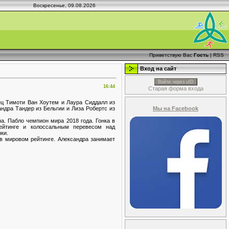
Воскресенье, 09.08.2026
Приветствую Вас
Гость
|
RSS
Вход на сайт
Войти через uID
16:44
Старая форма входа
ец Тимоти Ван Хоутем и Лаура Сиддалл из
Мы на Facebook
ндра Тандер из Бельгии и Лиза Робертс из
а. Пабло чемпион мира 2018 года. Гонка в
ейтинге и колоссальным перевесом над
ки.
в мировом рейтинге. Александра занимает