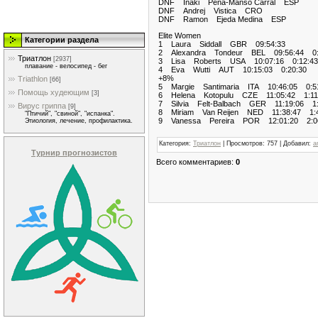
DNF Iñaki Pena-Manso Carral ESP
DNF Andrej Vistica CRO
DNF Ramon Ejeda Medina ESP
Elite Women
Категории раздела
1 Laura Siddall GBR 09:54:33
2 Alexandra Tondeur BEL 09:56:44 0:
Триатлон
[2937]
3 Lisa Roberts USA 10:07:16 0:12:43
плавание - велосипед - бег
4 Eva Wutti AUT 10:15:03 0:20:30
+8%
Triathlon
[66]
5 Margie Santimaria ITA 10:46:05 0:5
Помощь худеющим
[3]
6 Helena Kotopulu CZE 11:05:42 1:11
7 Silvia Felt-Balbach GER 11:19:06 1:
Вирус гриппа
[9]
8 Miriam Van Reijen NED 11:38:47 1:4
"Птичий", "свиной", "испанка".
9 Vanessa Pereira POR 12:01:20 2:0
Этиология, лечение, профилактика.
Категория
:
Триатлон
|
Просмотров
:
757
|
Добавил
:
a
Турнир прогнозистов
Всего комментариев
:
0