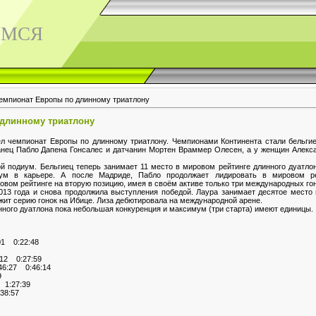
ЕМСЯ
емпионат Европы по длинному триатлону
длинному триатлону
 чемпионат Европы по длинному триатлону. Чемпионами Континента стали бельги
нец Пабло Дапена Гонсалес и датчанин Мортен Враммер Олесен, а у женщин Алекса
 подиум. Бельгиец теперь занимает 11 место в мировом рейтинге длинного дуатлон
ум в карьере. А после Мадриде, Пабло продолжает лидировать в мировом р
вом рейтинге на вторую позицию, имея в своём активе только три международных гон
13 года и снова продолжила выступления победой. Лаура занимает десятое место 
жит серию гонок на Ибице. Лиза дебютировала на международной арене.
нного дуатлона пока небольшая конкуренция и максимум (три старта) имеют единицы.
3
1 0:22:48
12 0:27:59
6:27 0:46:14
9
1:27:39
38:57