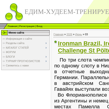
ЕДИМ-ХУДЕЕМ-ТРЕНИРУ
Главная
|
Регистрация
|
Вход
Меню сайта
Главная
»
2026
»
Июнь
»
03
Информация о сайте
Ironman Brazil, I
Разделы сайта
КАТАЛОГ СТАТЕЙ
Challenge St Pölt
ФОРУМ
БЛОГИ
По три слота чемпио
ТУРНИР ПРОГНОЗИСТОВ
по одному слоту в Н
Свяжитесь с нами
в отчетные выход
Германии. Параллель
в австрийском Сан
Гавайях выступали во
Во Флорианополисе 
из Аргентины и немец
местах Памелла 