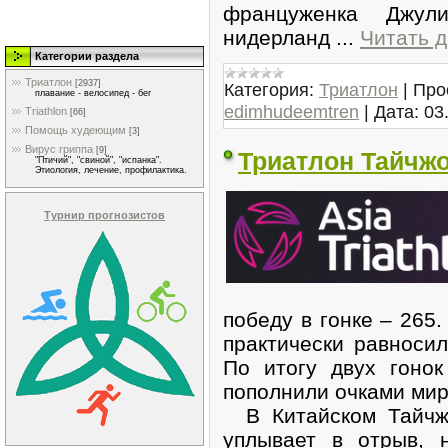
француженка Джу
нидерланд
...
Читать 
Категории раздела
Триатлон
[2937]
Категория:
Триатлон
|
Про
плавание - велосипед - бег
edimhudeemtren
|
Дата:
03
Triathlon
[66]
Помощь худеющим
[3]
Вирус гриппа
[9]
Триатлон Тайчжо
"Птичий", "свиной", "испанка".
Этиология, лечение, профилактика.
Турнир прогнозистов
победу в гонке – 265
практически равноси
По итогу двух гоно
пополнили очками мир
В Китайском Тайчжо
уплывает в отрыв, 