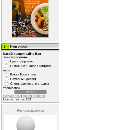
Наш опрос
Какой раздел сайта Вас
заинтересовал
Еда и здоровье
Снижение / набор / контроль
веса
Кожа / Косметика
Сахарный диабет
Спорт, фитнесс, методика
тренировок
Результаты
|
Архив опросов
Всего ответов:
182
Рекламодателям