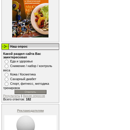
Наш опрос
Какой раздел сайта Вас
заинтересовал
Еда и здоровье
Снижение / набор / контроль
веса
Кожа / Косметика
Сахарный диабет
Спорт, фитнесс, методика
тренировок
Результаты
|
Архив опросов
Всего ответов:
182
Рекламодателям