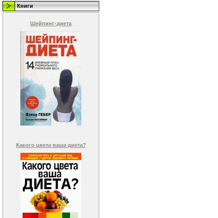
Книги
Шейпинг-диета
Какого цвета ваша диета?