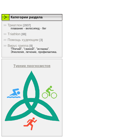
Категории раздела
Триатлон
[2937]
плавание - велосипед - бег
Triathlon
[66]
Помощь худеющим
[3]
Вирус гриппа
[9]
"Птичий", "свиной", "испанка".
Этиология, лечение, профилактика.
Турнир прогнозистов