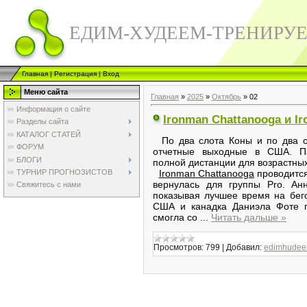
ЕДИМ-ХУДЕЕМ-ТРЕНИРУ
Главная
|
Регистрация
|
Вход
Меню сайта
Главная
»
2025
»
Октябрь
»
02
Информация о сайте
Ironman Chattanooga и Ir
Разделы сайта
КАТАЛОГ СТАТЕЙ
По два слота Коны и по два с
ФОРУМ
отчетные выходные в США. П
БЛОГИ
полной дистанции для возрастных
ТУРНИР ПРОГНОЗИСТОВ
Ironman Chattanooga
проводится
вернулась для группы Pro. Ан
Свяжитесь с нами
показывая лучшее время на бег
США и канадка Даниэла Фоте п
смогла со
...
Читать дальше »
Просмотров:
799
|
Добавил:
edimhudee