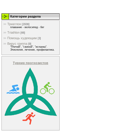
Категории раздела
Триатлон
[2936]
плавание - велосипед - бег
Triathlon
[66]
Помощь худеющим
[3]
Вирус гриппа
[9]
"Птичий", "свиной", "испанка".
Этиология, лечение, профилактика.
Турнир прогнозистов