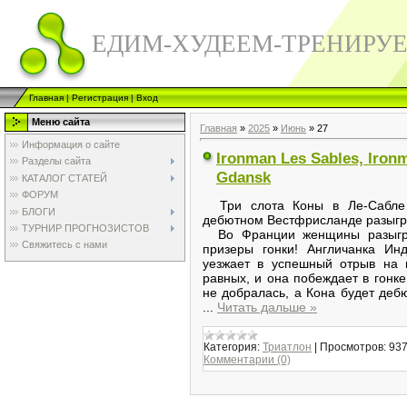
ЕДИМ-ХУДЕЕМ-ТРЕНИРУ
Главная
|
Регистрация
|
Вход
Меню сайта
Главная
»
2025
»
Июнь
»
27
Информация о сайте
Ironman Les Sables, Ironm
Разделы сайта
Gdansk
КАТАЛОГ СТАТЕЙ
ФОРУМ
Три слота Коны в Ле-Сабле 
БЛОГИ
дебютном Вестфрисланде разыгр
ТУРНИР ПРОГНОЗИСТОВ
Во Франции женщины разыгра
Свяжитесь с нами
призеры гонки! Англичанка И
уезжает в успешный отрыв на 
равных, и она побеждает в гонк
не добралась, а Кона будет деб
...
Читать дальше »
Категория:
Триатлон
|
Просмотров:
93
Комментарии (0)