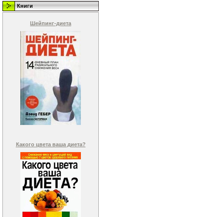
Книги
Шейпинг-диета
Какого цвета ваша диета?