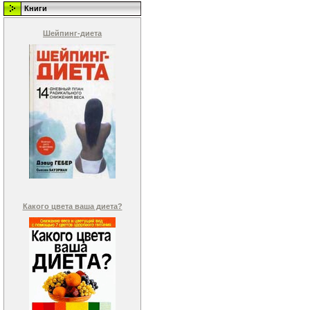
Книги
Шейпинг-диета
Какого цвета ваша диета?