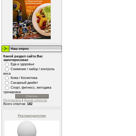
Наш опрос
Какой раздел сайта Вас
заинтересовал
Еда и здоровье
Снижение / набор / контроль
веса
Кожа / Косметика
Сахарный диабет
Спорт, фитнесс, методика
тренировок
Результаты
|
Архив опросов
Всего ответов:
182
Рекламодателям