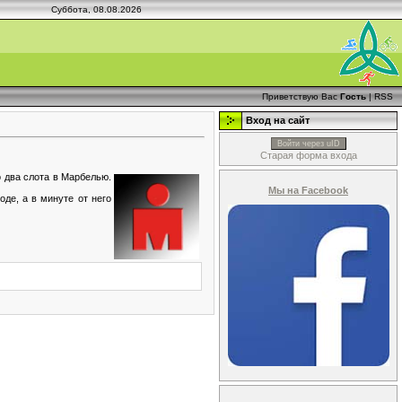
Суббота, 08.08.2026
Приветствую Вас
Гость
|
RSS
Вход на сайт
Войти через uID
Старая форма входа
о два слота в Марбелью.
Мы на Facebook
оде, а в минуте от него