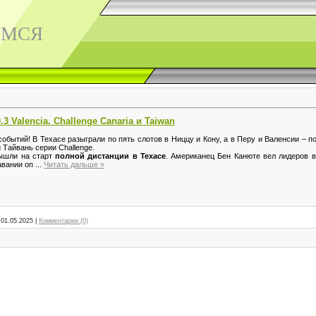
ЕМСЯ
.3 Valencia. Challenge Canaria и Taiwan
бытий! В Техасе разыграли по пять слотов в Ниццу и Кону, а в Перу и Валенсии – п
Тайвань серии Challenge.
ышли на старт
полной дистанции в Техасе
. Американец Бен Канюте вел лидеров в
авании оп
...
Читать дальше »
01.05.2025
|
Комментарии (0)