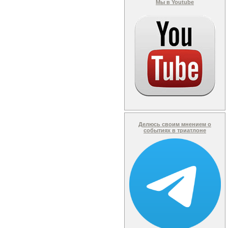
Мы в Youtube
Делюсь своим мнением о
событиях в триатлоне