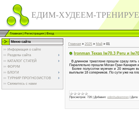
ЕДИМ-ХУДЕЕМ-ТРЕНИРУ
Главная
|
Регистрация
|
Вход
Меню сайта
Главная
»
2025
»
Май
»
01
Информация о сайте
Ironman Texas Iм70.3 Peru и Iм70
Разделы сайта
КАТАЛОГ СТАТЕЙ
В длинном триатлоне прошли сразу пять со
Параллельно прошли Моган-Гран-Канария и 
ФОРУМ
Более полусотни мужчин и 20 женщин в
БЛОГИ
выплыли 18 соперников. По сути уже на пл
ТУРНИР ПРОГНОЗИСТОВ
Свяжитесь с нами
Просмотров:
726
|
Добавил:
edimhudeemtren
|
Дата: