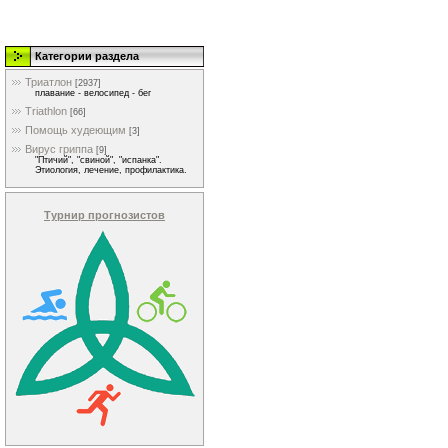
Категории раздела
Триатлон
[2937]
плавание - велосипед - бег
Triathlon
[66]
Помощь худеющим
[3]
Вирус гриппа
[9]
"Птичий", "свиной", "испанка".
Этиология, лечение, профилактика.
Турнир прогнозистов