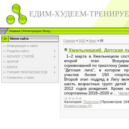
ЕДИМ-ХУДЕЕМ-ТРЕНИРУ
Главная
|
Регистрация
|
Вход
Меню сайта
Главная
»
2025
»
Март
»
05
Информация о сайте
Хмельницкий. Детская лиг
Разделы сайта
1–2 марта в Хмельницком сост
КАТАЛОГ СТАТЕЙ
второй этап Всеукраин
ФОРУМ
соревнований по триатлону (аква
БЛОГИ
"Детская лига", в котором пр
ТУРНИР ПРОГНОЗИСТОВ
участие более 150 спортсм
Свяжитесь с нами
Второй этап подряд в Лигу вк
шесть возрастных групп детей
2012 годов рождения. Кроме н
спортсмены 2018–2020 и
...
Читат
Категория:
Триатлон
|
Просмотров:
19
Комментарии (0)