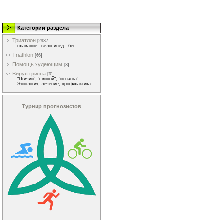
Категории раздела
Триатлон
[2937]
плавание - велосипед - бег
Triathlon
[66]
Помощь худеющим
[3]
Вирус гриппа
[9]
"Птичий", "свиной", "испанка".
Этиология, лечение, профилактика.
Турнир прогнозистов