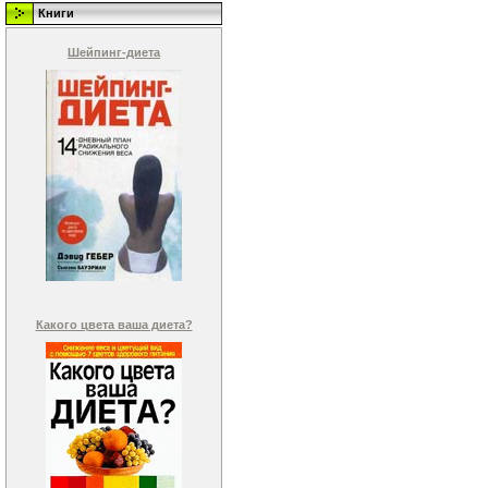
Книги
Шейпинг-диета
Какого цвета ваша диета?