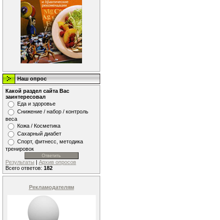
Наш опрос
Какой раздел сайта Вас
заинтересовал
Еда и здоровье
Снижение / набор / контроль
веса
Кожа / Косметика
Сахарный диабет
Спорт, фитнесс, методика
тренировок
Результаты
|
Архив опросов
Всего ответов:
182
Рекламодателям