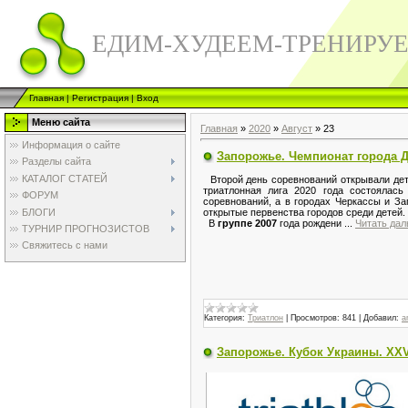
ЕДИМ-ХУДЕЕМ-ТРЕНИРУ
Главная
|
Регистрация
|
Вход
Меню сайта
Главная
»
2020
»
Август
»
23
Информация о сайте
Запорожье. Чемпионат города Д
Разделы сайта
КАТАЛОГ СТАТЕЙ
Второй день соревнований открывали дети
триатлонная лига 2020 года состоялас
ФОРУМ
соревнований, а в городах Черкассы и З
БЛОГИ
открытые первенства городов среди детей.
В
группе 2007
года рождени
...
Читать дал
ТУРНИР ПРОГНОЗИСТОВ
Свяжитесь с нами
Категория:
Триатлон
|
Просмотров:
841
|
Добавил:
a
Запорожье. Кубок Украины. XXV