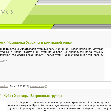
ЕМСЯ
ети. Чемпионат Украины в командной гонке
. В триатлоне участвовали старшие дети 2008 и 2007 годов рождения. Детская
ь только в Киеве. Следующий этап по Львове не проводился из-за отмены
апорожье, где должны были пройти Третий этап ДТЛ и Финальный этап, прошли
ьше »
ntonZap
|
Дата:
23.08.2020
|
Комментарии (0)
II Кубок Хортицы. Возрастные группы
15-16 августа в Запорожье прошёл праздник триатлона. В первый день с
юношей и кадетов, Кубок Хортицы среди молодёжи и элиты, а завершили прогр
группы. Второй день соревнований открыл чемпионат города по триатлону 