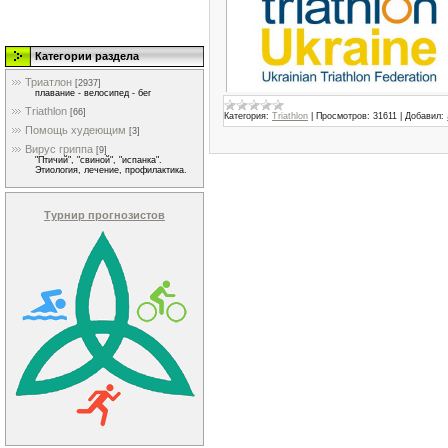
Категории раздела
Триатлон
[2937]
плавание - велосипед - бег
Triathlon
[66]
Категория:
Triathlon
|
Просмотров:
31611
|
Добавил:
Помощь худеющим
[3]
Вирус гриппа
[9]
"Птичий", "свиной", "испанка".
Этиология, лечение, профилактика.
Турнир прогнозистов