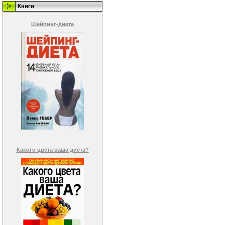
Книги
Шейпинг-диета
Какого цвета ваша диета?