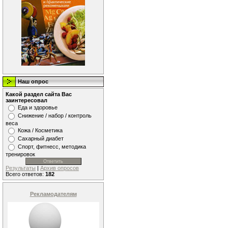
Наш опрос
Какой раздел сайта Вас
заинтересовал
Еда и здоровье
Снижение / набор / контроль
веса
Кожа / Косметика
Сахарный диабет
Спорт, фитнесс, методика
тренировок
Результаты
|
Архив опросов
Всего ответов:
182
Рекламодателям