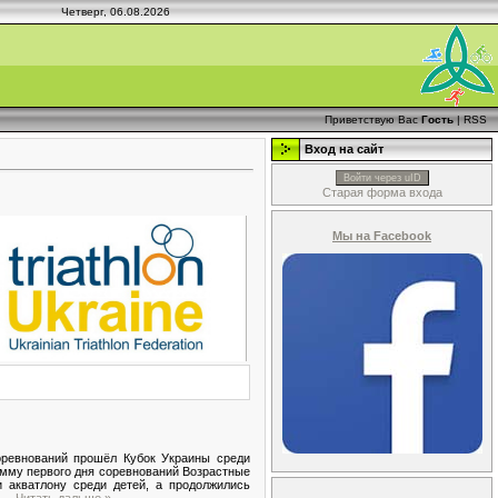
Четверг, 06.08.2026
Приветствую Вас
Гость
|
RSS
Вход на сайт
Войти через uID
Старая форма входа
Мы на Facebook
оревнований прошёл Кубок Украины среди
амму первого дня соревнований Возрастные
и акватлону среди детей, а продолжились