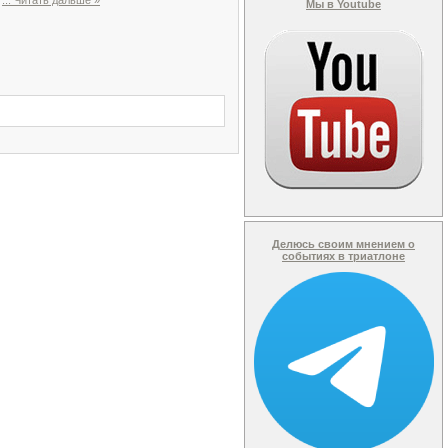
л
...
Читать дальше »
Мы в Youtube
Делюсь своим мнением о
событиях в триатлоне