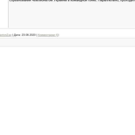
соревнований чемпионатом Украины в командной гонке. Параллельно, проходи
antonZap
|
Дата:
23.08.2020
|
Комментарии (0)