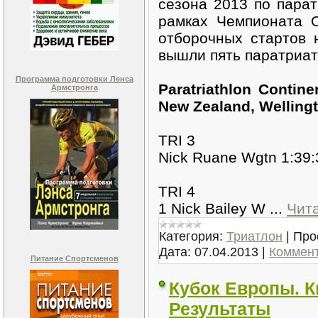
сезона 2013 по парат
рамках Чемпионата 
отборочных стартов 
вышли пять паратриатл
Программа подготовки Ленса
Paratriathlon Contin
Армстронга
New Zealand, Wellingt
TRI 3
Nick Ruane Wgtn 1:39:
TRI 4
1 Nick Bailey W
...
Чит
Категория:
Триатлон
|
Про
Дата:
07.04.2013
|
Коммент
Питание Спортсменов
Кубок Европы. К
Результаты