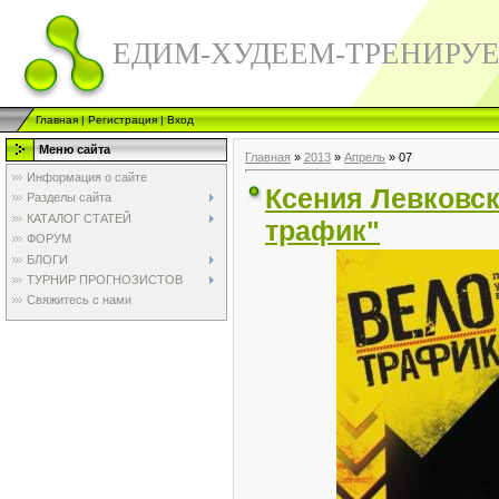
ЕДИМ-ХУДЕЕМ-ТРЕНИРУ
Главная
|
Регистрация
|
Вход
Меню сайта
Главная
»
2013
»
Апрель
»
07
Информация о сайте
Ксения Левковс
Разделы сайта
КАТАЛОГ СТАТЕЙ
трафик"
ФОРУМ
БЛОГИ
ТУРНИР ПРОГНОЗИСТОВ
Свяжитесь с нами