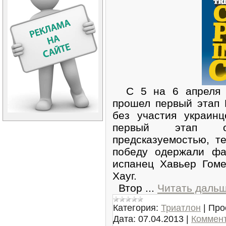
С 5 на 6 апреля в
прошел первый этап 
без участия украин
первый этап о
предсказуемостью, т
победу одержали фа
испанец Хавьер Гом
Хауг.
Втор
...
Читать дальш
Категория:
Триатлон
|
Про
Дата:
07.04.2013
|
Коммент