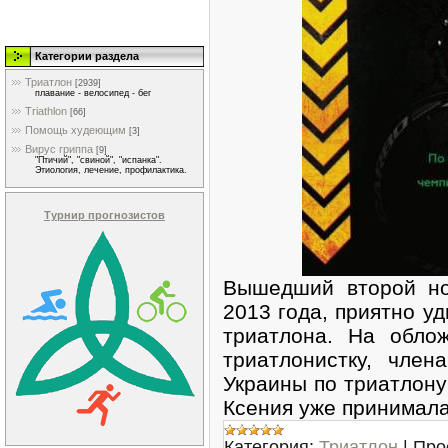
Категории раздела
Триатлон
[2939]
плавание - велосипед - бег
Triathlon
[66]
Помощь худеющим
[3]
Вирус гриппа
[9]
"Птичий", "свиной", "испанка".
Этиология, лечение, профилактика.
Турнир прогнозистов
Вышедший второй но
2013 года, приятно у
триатлона. На обло
триатлонистку, член
Украины по триатлону
Ксения уже принимал
Категория:
Триатлон
|
Про