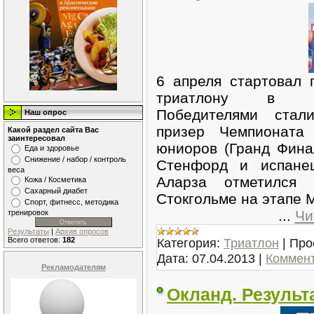
6 апреля стартовал 
триатлону в пор
Победителями стал
Наш опрос
призер Чемпионата
Какой раздел сайта Вас
заинтересовал
юниоров (Гранд Фина
Еда и здоровье
Снижение / набор / контроль
Стенфорд и испанец
веса
Аларза отметился
Кожа / Косметика
Сахарный диабет
Стокгольме на этапе 
Спорт, фитнесс, методика
...
Чи
тренировок
Результаты
|
Архив опросов
Всего ответов:
182
Категория:
Триатлон
|
Про
Дата:
07.04.2013
|
Коммент
Рекламодателям
Окланд. Результ