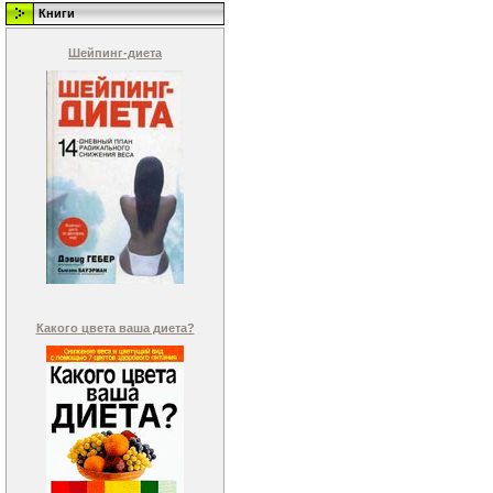
Книги
Шейпинг-диета
Какого цвета ваша диета?