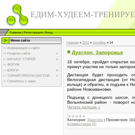
ЕДИМ-ХУДЕЕМ-ТРЕНИРУ
Главная
|
Регистрация
|
Вход
Меню сайта
Главная
»
2011
»
Октябрь
»
14
Информация о сайте
Дуатлон. Запорожье
Разделы сайта
КАТАЛОГ СТАТЕЙ
16 октября, пройдет открытая ко
ФОРУМ
примут участие не только запорож
БЛОГИ
Дистанция будет проходить о
ТУРНИР ПРОГНОЗИСТОВ
Велосипедная дистанция (от Но
Свяжитесь с нами
кольце) и обратно, в подъем к Но
районе Новоивановки.
Подъезд с донецкого шоссе, п
Вольнянский район - поворот н
Читать дальше »
Категория:
Триатлон
|
Просмотров:
10
Комментарии (0)