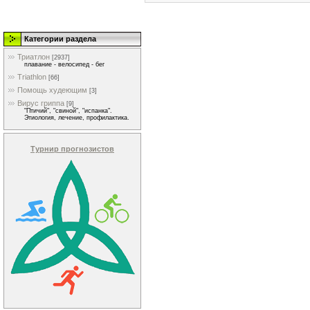
Категории раздела
Триатлон
[2937]
плавание - велосипед - бег
Triathlon
[66]
Помощь худеющим
[3]
Вирус гриппа
[9]
"Птичий", "свиной", "испанка".
Этиология, лечение, профилактика.
Турнир прогнозистов