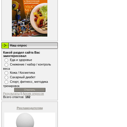
Наш опрос
Какой раздел сайта Вас
заинтересовал
Еда и здоровье
Снижение / набор / контроль
веса
Кожа / Косметика
Сахарный диабет
Спорт, фитнесс, методика
тренировок
Результаты
|
Архив опросов
Всего ответов:
182
Рекламодателям