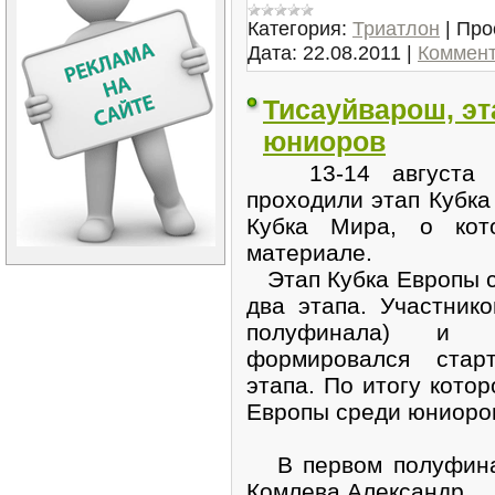
Категория:
Триатлон
|
Про
Дата:
22.08.2011
|
Коммент
Тисауйварош, эт
юниоров
13-14 августа с 
проходили этап Кубка
Кубка Мира, о ко
материале.
Этап Кубка Европы с
два этапа. Участник
полуфинала) и 
формировался стар
этапа. По итогу котор
Европы среди юниоро
В первом полуфинал
Комлева Александр
..