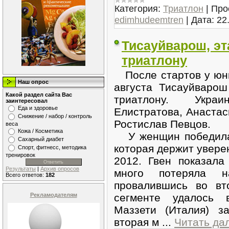
Категория:
Триатлон
|
Про
edimhudeemtren
|
Дата:
22
Тисауйварош, эт
триатлону
После стартов у юни
Наш опрос
августа Тисауйваро
Какой раздел сайта Вас
триатлону. Укра
заинтересовал
Еда и здоровье
Елистратова, Анастас
Снижение / набор / контроль
Ростислав Певцов.
веса
Кожа / Косметика
У женщин победила 
Сахарный диабет
которая держит увере
Спорт, фитнесс, методика
тренировок
2012. Гвен показала
Результаты
|
Архив опросов
много потеряла н
Всего ответов:
182
провалившись во вт
Рекламодателям
сегменте удалось 
Маззети (Италия) з
вторая м
...
Читать да