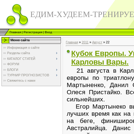
ЕДИМ-ХУДЕЕМ-ТРЕНИРУ
Главная
|
Регистрация
|
Вход
Меню сайта
Главная
»
2011
»
Август
»
22
Информация о сайте
Кубок Европы. У
Разделы сайта
КАТАЛОГ СТАТЕЙ
Карловы Вары.
ФОРУМ
21 августа в Карло
БЛОГИ
ТУРНИР ПРОГНОЗИСТОВ
европы по триатлону
Свяжитесь с нами
Мартыненко, Данил 
Олеся Пристайко. Вс
сильнейших.
Егор Мартынеко вый
лучших время как на 
на беге, финиширо
Австралийца. Данис