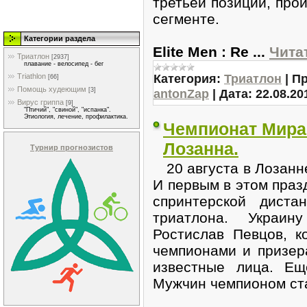
третьей позиции, про
сегменте.
Категории раздела
Elite Men : Re
...
Чита
Триатлон
[2937]
плавание - велосипед - бег
Категория:
Триатлон
|
Пр
Triathlon
[66]
Помощь худеющим
antonZap
|
Дата:
22.08.20
[3]
Вирус гриппа
[9]
"Птичий", "свиной", "испанка".
Этиология, лечение, профилактика.
Чемпионат Мира 
Лозанна.
Турнир прогнозистов
20 августа в Лозанне
И первым в этом праз
спринтерской диста
триатлона. Украин
Ростислав Певцов, к
чемпионами и призер
известные лица. Ещ
Мужчин чемпионом ст