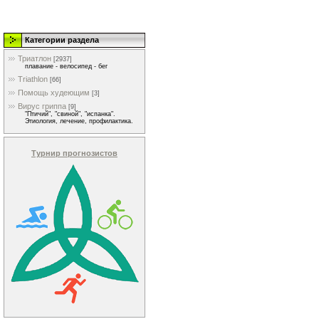
Категории раздела
Триатлон
[2937]
плавание - велосипед - бег
Triathlon
[66]
Помощь худеющим
[3]
Вирус гриппа
[9]
"Птичий", "свиной", "испанка".
Этиология, лечение, профилактика.
Турнир прогнозистов