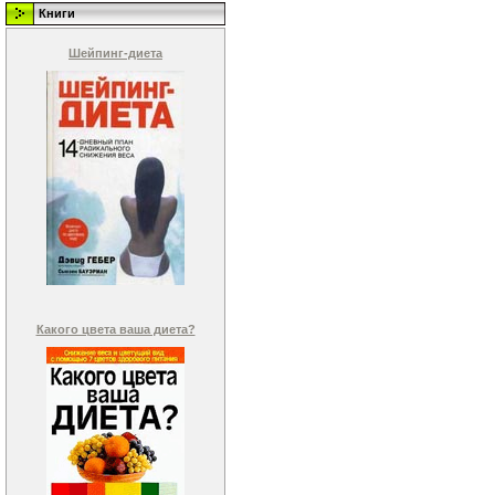
Книги
Шейпинг-диета
Какого цвета ваша диета?