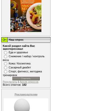
Наш опрос
Какой раздел сайта Вас
заинтересовал
Еда и здоровье
Снижение / набор / контроль
веса
Кожа / Косметика
Сахарный диабет
Спорт, фитнесс, методика
тренировок
Результаты
|
Архив опросов
Всего ответов:
182
Рекламодателям