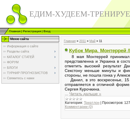
ЕДИМ-ХУДЕЕМ-ТРЕНИРУ
Главная
|
Регистрация
|
Вход
Меню сайта
Главная
»
2011
»
Май
»
11
Информация о сайте
Кубок Мира. Монтеррей /
Разделы сайта
8 мая Монтеррей принимал К
КАТАЛОГ СТАТЕЙ
представленна и Украина в сост
ФОРУМ
отметить высокий результат Да
БЛОГИ
Секстону меньше минуты и фин
ТУРНИР ПРОГНОЗИСТОВ
стороны, не пошла гонка у Алекс
Свяжитесь с нами
Данил, в это воскресенье, 15 
отправляется в отличной форме
Сергея Курочкина.
...
Читать дальше »
Категория:
Триатлон
|
Просмотров:
12
Комментарии (0)