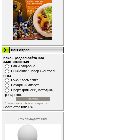
Наш опрос
Какой раздел сайта Вас
заинтересовал
Еда и здоровье
Снижение / набор / контроль
веса
Кожа / Косметика
Сахарный диабет
Спорт, фитнесс, методика
тренировок
Результаты
|
Архив опросов
Всего ответов:
182
Рекламодателям