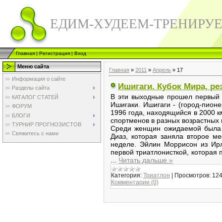
ЕДИМ-ХУДЕЕМ-ТРЕНИРУ
Главная
|
Регистрация
|
Вход
Меню сайта
Главная
»
2011
»
Апрель
»
17
Информация о сайте
Ишигаги. Кубок Мира, ре
Разделы сайта
В эти выходные прошел первый 
КАТАЛОГ СТАТЕЙ
Ишигаки. Ишигаги - (город-пион
ФОРУМ
1996 года, находящийся в 2000 к
БЛОГИ
спортменов в разных возрастных 
ТУРНИР ПРОГНОЗИСТОВ
Среди женщин ожидаемой была 
Свяжитесь с нами
Диаз, которая заняла второе м
неделе. Эйлин Моррисон из Ирл
первой триатлонисткой, которая 
...
Читать дальше »
Категория:
Триатлон
|
Просмотров:
12
Комментарии (0)