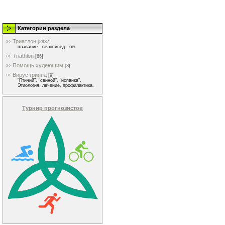
Категории раздела
Триатлон
[2937]
плавание - велосипед - бег
Triathlon
[66]
Помощь худеющим
[3]
Вирус гриппа
[9]
"Птичий", "свиной", "испанка".
Этиология, лечение, профилактика.
Турнир прогнозистов