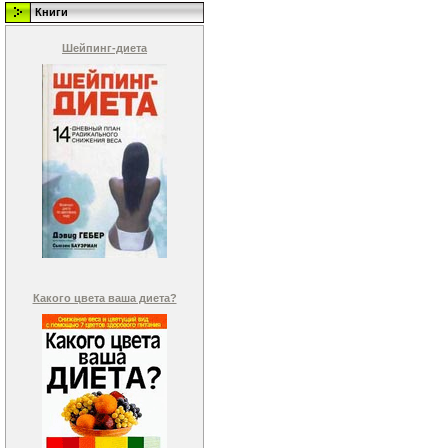
Книги
Шейпинг-диета
Какого цвета ваша диета?