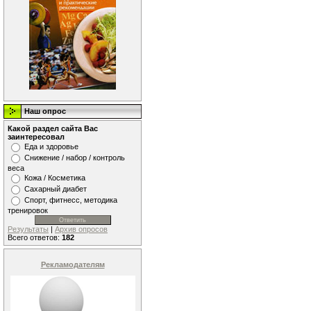
Наш опрос
Какой раздел сайта Вас
заинтересовал
Еда и здоровье
Снижение / набор / контроль
веса
Кожа / Косметика
Сахарный диабет
Спорт, фитнесс, методика
тренировок
Результаты
|
Архив опросов
Всего ответов:
182
Рекламодателям