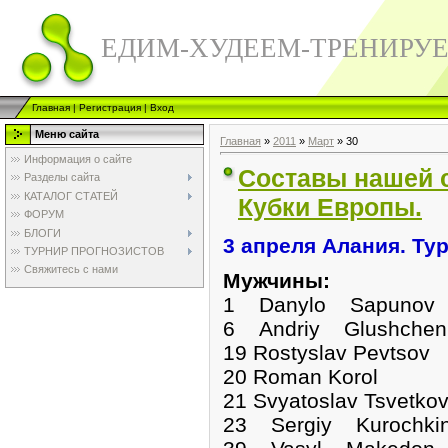
ЕДИМ-ХУДЕЕМ-ТРЕНИРУ
Главная
|
Регистрация
|
Вход
Меню сайта
Главная
»
2011
»
Март
»
30
Информация о сайте
Составы нашей 
Разделы сайта
КАТАЛОГ СТАТЕЙ
Кубки Европы.
ФОРУМ
БЛОГИ
3 апреля Алания. Тур
ТУРНИР ПРОГНОЗИСТОВ
Свяжитесь с нами
Мужчины:
1 Danylo Sapunov
6 Andriy Glushchen
19 Rostyslav Pevtsov
20 Roman Korol
21 Svyatoslav Tsvetko
23 Sergiy Kurochki