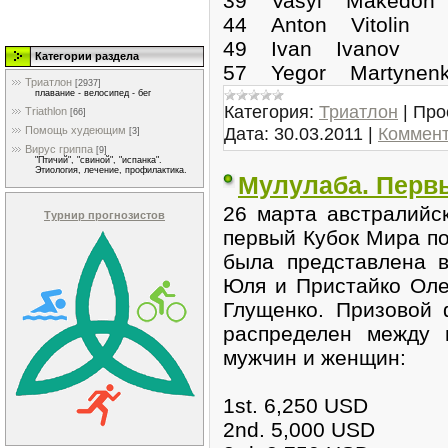
39 Vasyl Makedon
44 Anton Vitolin
49 Ivan Ivanov
Категории раздела
57 Yegor Martynen
Триатлон
[2937]
плавание - велосипед - бег
Категория:
Триатлон
|
Про
Triathlon
[66]
Дата:
30.03.2011
|
Коммент
Помощь худеющим
[3]
Вирус гриппа
[9]
"Птичий", "свиной", "испанка".
Этиология, лечение, профилактика.
Мулулаба. Первы
26 марта австралийс
Турнир прогнозистов
первый Кубок Мира по
была представлена в
Юля и Пристайко Оле
Глущенко. Призовой
распределен между 
мужчин и женщин:
1st. 6,250 USD
2nd. 5,000 USD