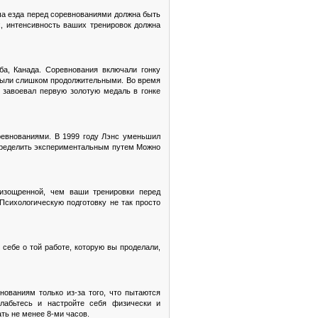
ша езда перед соревнованиями должна быть
х, интенсивность ваших тренировок должна
ба, Канада. Соревнования включали гонку
е были слишком продолжительными. Во время
и завоевал первую золотую медаль в гонке
ревнованиями. В 1999 году Лэнс уменьшил
 определить экспериментальным путем Можно
изощренной, чем ваши тренировки перед
Психологическую подготовку не так просто
себе о той работе, которую вы проделали,
ованиям только из-за того, что пытаются
лабьтесь и настройте себя физически и
ть не менее 8-ми часов.