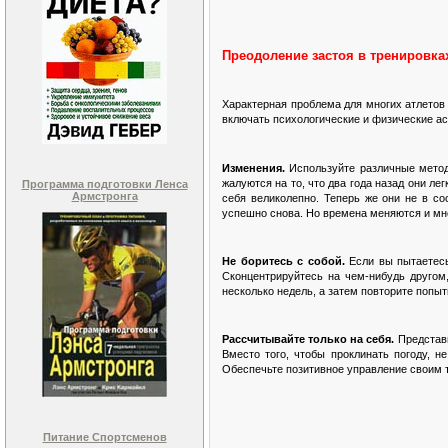
Преодоление застоя в тренировка
Характерная проблема для многих атлетов
включать психологические и физические ас
Изменения.
Используйте различные метод
жалуются на то, что два года назад они ле
Программа подготовки Ленса
Армстронга
себя великолепно. Теперь же они не в со
успешно снова. Но времена меняются и мн
Не боритесь с собой.
Если вы пытаетесь
Сконцентрируйтесь на чем-нибудь другом
несколько недель, а затем повторите попы
Рассчитывайте только на себя.
Представь
Вместо того, чтобы проклинать погоду, 
Обеспечьте позитивное управление
своим 
Питание Спортсменов