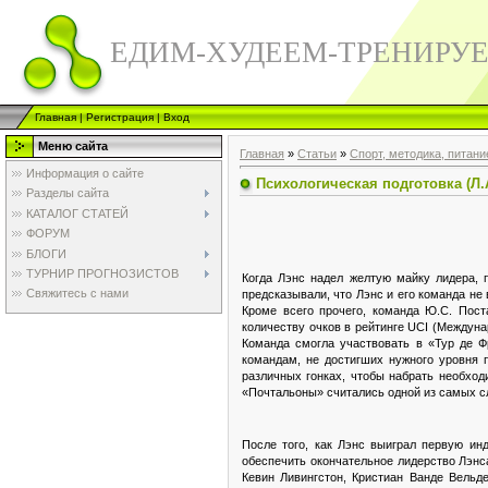
ЕДИМ-ХУДЕЕМ-ТРЕНИРУ
Главная
|
Регистрация
|
Вход
Меню сайта
Главная
»
Статьи
»
Спорт, методика, питани
Информация о сайте
Психологическая подготовка (Л.
Разделы сайта
КАТАЛОГ СТАТЕЙ
ФОРУМ
БЛОГИ
ТУРНИР ПРОГНОЗИСТОВ
Когда Лэнс надел желтую майку лидера, 
Свяжитесь с нами
предсказывали, что Лэнс и его команда не
Кроме всего прочего, команда Ю.С. Пост
количеству очков в рейтинге
UCI
(Междунар
Команда смогла участвовать в «Тур де Ф
командам, не достигших нужного уровня п
различных гонках, чтобы набрать необхо
«Почтальоны» считались одной из самых с
После того, как Лэнс выиграл первую ин
обеспечить окончательное лидерство Лэнса
Кевин Ливингстон, Кристиан Ванде Вельд