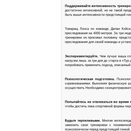
Поддерживайте интенсивность трениро
достаточно интенсивной, но не такой про
быть выше интенсивности предстоящей гон
Товарищ Лэнса по команде, Дилан Кэйси,
преследования на 4000 метров. За три нед
тренировки он проезжал половину предсто
преследования для своей команды и устан
Экспериментируйте.
Чем лучше ваша спо
нагрузки лишь за три дня до старта в «Ту
попробовать применить подход, описанный
Психологическая подготовка.
Психолог
соревнованиями. Выполняя физическую раб
осуществить Необходимо сконцентрировать
Попытайтесь не отвлекаться во время 
чтобы достичь пика спортивной формы пер
Будьте терпеливыми.
Многие велосипед
заменить свои тренировки с пониженно
психологически перед предстоящей гонкой.