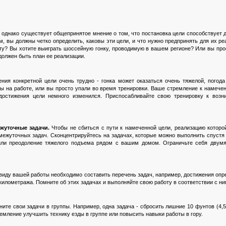
 однако существует общепринятое мнение о том, что постановка цели способствует 
м, вы должны четко определить, каковы эти цели, и что нужно предпринять для их ре
ту? Вы хотите выиграть шоссейную гонку, проводимую в вашем регионе? Или вы про
должен быть план ее реализации.
ния конкретной цели очень трудно - гонка может оказаться очень тяжелой, погода
 на работе, или вы просто упали во время тренировки. Ваше стремление к намечен
 достижения цели немного изменился. Приспосабливайте свою тренировку к воз
жуточные задачи.
Чтобы не сбиться с пути к намеченной цели, реализацию которо
межуточных задач. Сконцентрируйтесь на задачах, которые можно выполнить спустя 
или преодоление тяжелого подъема рядом с вашим домом. Ограничьте себя двум
виду вашей работы необходимо составить перечень задач, например, достижения опр
илометража. Помните об этих задачах и выполняйте свою работу в соответствии с ни
ите свои задачи в группы. Например, одна задача - сбросить лишние 10 фунтов (4,5 
емление улучшить технику езды в группе или повысить навыки работы в гору.