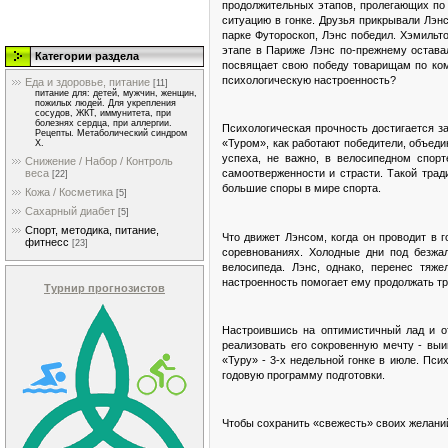
продолжительных этапов, пролегающих по
ситуацию в гонке. Друзья прикрывали Лэн
парке Футороскоп, Лэнс победил. Хэмильто
этапе в Париже Лэнс по-прежнему оставал
Категории раздела
посвящает свою победу товарищам по ком
психологическую настроенность?
Еда и здоровье, питание
[11]
питание для: детей, мужчин, женщин,
пожилых людей. Для укрепления
сосудов, ЖКТ, иммунитета, при
болезнях сердца, при аллергии.
Психологическая прочность достигается з
Рецепты. Метаболический синдром
«Туром», как работают победители, объед
Х.
успеха, не важно, в велосипедном спорт
Снижение / Набор / Контроль
веса
самоотверженности и страсти. Такой трад
[22]
большие споры в мире спорта.
Кожа / Косметика
[5]
Сахарный диабет
[5]
Спорт, методика, питание,
Что движет Лэнсом, когда он проводит в г
фитнесс
[23]
соревнованиях. Холодные дни под безжа
велосипеда. Лэнс, однако, перенес тяж
настроенность помогает ему продолжать тре
Турнир прогнозистов
Настроившись на оптимистичный лад и от
реализовать его сокровенную мечту - выи
«Туру» - 3-х недельной гонке в июле. Пс
годовую программу подготовки.
Чтобы сохранить «свежесть» своих желаний