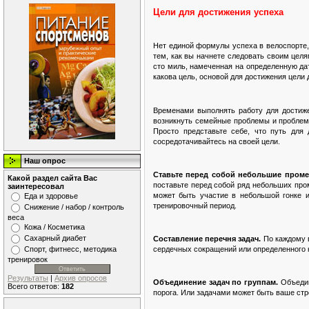
Цели для достижения успеха
Нет единой формулы успеха в велоспорте,
тем, как вы начнете следовать своим целя
сто миль, намеченная на определенную да
какова цель, основой для достижения цели 
Временами выполнять работу для достиже
возникнуть семейные проблемы и проблемы
Просто представьте себе, что путь для
сосредотачивайтесь на своей цели.
Наш опрос
Ставьте перед собой небольшие проме
Какой раздел сайта Вас
поставьте перед собой ряд небольших про
заинтересовал
может быть участие в небольшой гонке 
Еда и здоровье
тренировочный период.
Снижение / набор / контроль
веса
Кожа / Косметика
Сахарный диабет
Составление перечня задач.
По каждому 
сердечных сокращений или определенного к
Спорт, фитнесс, методика
тренировок
Результаты
|
Архив опросов
Объединение задач по группам.
Объедин
Всего ответов:
182
порога. Или задачами может быть ваше стр