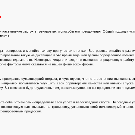
х
 - наступление застоя в тренировках и способы его преодоления. Общий подход к 
пекты.
ы тренировок и меняйте тактику при участии в гонках. Все рассматривайте с разл
гко проезжали такую же дистанцию в это время года, или делали определенное количе
стоянии сделать это. Некоторые люди считают, что выполнив определенную работу
огие факторы могут сказаться на вашей физической форме.
 преодолеть сумасшедший подъем, и чувствуете, что не в состоянии выполнить эт
, например, попытайтесь улучшить свои спринтерские качества или навыки спуска 
тку. Вы возможно будете удивлены тем, насколько успешно вы преодолели этот подъем
те себе, что вы сами определяете свой успех в велосипедном спорте. Ни погодные ус
не позволяющую вам выехать на тренировку, установите свой велосипедный станок 
тренировочным процессом.