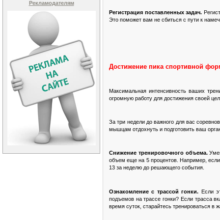
Рекламодателям
Регистрация поставленных задач.
Регис
Это поможет вам не сбиться с пути к намеч
Достижение пика спортивной фо
Максимальная интенсивность ваших трени
огромную работу для достижения своей цел
За три недели до важного для вас соревно
мышцам отдохнуть и подготовить ваш орган
Снижение тренировочного объема.
Уме
объем еще на 5 процентов. Например, если
13 за неделю до решающего события.
Ознакомление с трассой гонки.
Если э
подъемов на трассе гонки? Если трасса в
время суток, старайтесь тренироваться в 