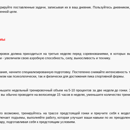
трируйте поставленные задачи, записывая их в ваш дневник. Пользуйтесь дневником,
енной цели.
рмы
ровок должна приходиться на третью неделю перед соревнованиями, в которых в
и - увеличили свою аэробную способность, силу, выносливость и технику.
вания, начните специализированную подготовку. Постепенно снижайте интенсивность
изм как психологически, так и физически для достижения пика спортивной формы.
ньшите недельный тренировочный объем на 5-10 процентов за две недели до гонки. 
 вы обычно проводите на велосипеде 15 часов в неделю, уменьшите количество тренир
то возможно, тренируйтесь на трассе предстоящей гонки и приучите себя к моде
ключает подъемы, выполняйте работу, которая улучшит ваши навыки по их преодолени
жару, подготавливая себя к предстоящим условиям.