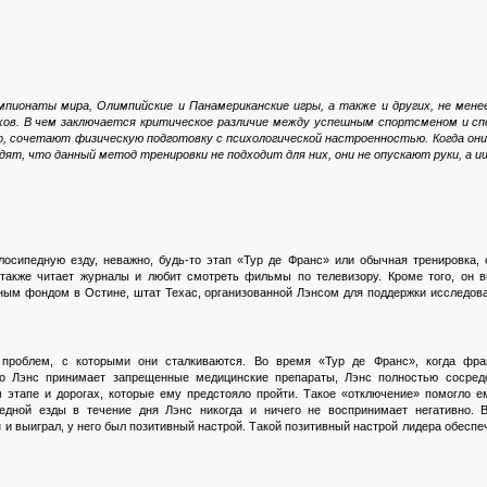
мпионаты мира, Олимпийские и Панамериканские игры, а также и других, не мен
ехов. В чем заключается критическое различие между успешным спортсменом и с
ило, сочетают физическую подготовку с психологической настроенностью. Когда он
видят, что данный метод тренировки не подходит для них, они не опускают руки, а
лосипедную езду, неважно, будь-то этап «Тур де Франс» или обычная тренировка, 
 также читает журналы и любит смотреть фильмы по телевизору. Кроме того, он 
ным фондом в Остине, штат Техас, организованной Лэнсом для поддержки исследов
проблем, с которыми они сталкиваются. Во время «Тур де Франс», когда фра
о Лэнс принимает запрещенные медицинские препараты, Лэнс полностью сосред
м этапе и дорогах, которые ему предстояло пройти. Такое «отключение» помогло е
едной езды в течение дня Лэнс никогда и ничего не воспринимает негативно. В
н и выиграл, у него был позитивный настрой. Такой позитивный настрой лидера обесп