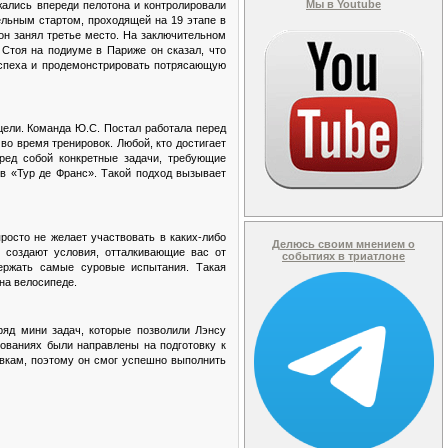
Мы в Youtube
ались впереди пелотона и контролировали
ельным стартом, проходящей на 19 этапе в
 он занял третье место. На заключительном
 Стоя на подиуме в Париже он сказал, что
успеха и продемонстрировать потрясающую
цели. Команда Ю.С. Постал работала перед
о время тренировок. Любой, кто достигает
еред собой конкретные задачи, требующие
 в «Тур де Франс». Такой подход вызывает
просто не желает участвовать в каких-либо
Делюсь своим мнением о
 создают условия, отталкивающие вас от
событиях в триатлоне
держать самые суровые испытания. Такая
 на велосипеде.
ряд мини задач, которые позволили Лэнсу
нованиях были направлены на подготовку к
овкам, поэтому он смог успешно выполнить