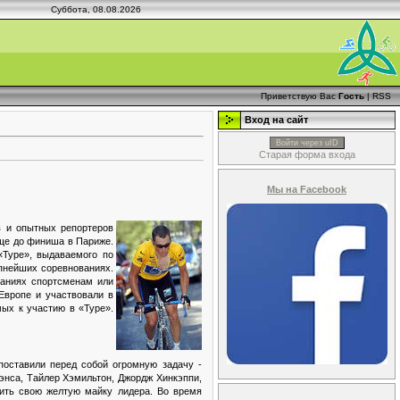
Суббота, 08.08.2026
Приветствую Вас
Гость
|
RSS
Вход на сайт
Войти через uID
Старая форма входа
Мы на Facebook
в и опытных репортеров
еще до финиша в Париже.
«Туре», выдаваемого по
пнейших соревнованиях.
ваниях спортсменам или
 Европе и участвовали в
мых к участию в «Туре».
поставили перед собой огромную задачу -
Лэнса, Тайлер Хэмильтон, Джордж Хинкэппи,
нить свою желтую майку лидера. Во время