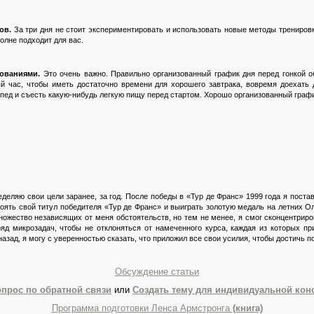
ов.
За три дня не стоит экспериментировать и использовать новые методы трениров
полне подходит для вас.
ованиями.
Это очень важно. Правильно организованный график дня перед гонкой 
й час, чтобы иметь достаточно времени для хорошего завтрака, вовремя доехать 
ипед и съесть какую-нибудь легкую пищу перед стартом. Хорошо организованный гра
деляю свои цели заранее, за год. После победы в «Тур де Франс» 1999 года я поста
тоять свой титул победителя «Тур де Франс» и выиграть золотую медаль на летних О
ожество независящих от меня обстоятельств, но тем не менее, я смог сконцентриро
ряд
микрозадач, чтобы не отклоняться от намеченного курса, каждая из которых п
азад, я могу с уверенностью сказать, что приложил все свои усилия, чтобы достичь п
Обсуждение статьи
опрос по обратной связи
или
Создать тему для индивидуальной кон
Программа подготовки Ленса Армстронга
(книга)