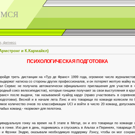
ЕМСЯ
е, фитнесс
Армстронг и К.Кармайкл)
ПСИХОЛОГИЧЕСКАЯ ПОДГОТОВКА
пройдя треть дистанции на «Тур де Франс» 1999 года, огромное число журналисто
 выдержат натиска со стороны других профессионалов, и он потеряет желтую майку 
ал Сервис не получила автоматически официального приглашения для участия в 
одный союз велосипедистов), которые гонщики получают за свои выступления в кру
ранс» после выдачи, так называемой «уайлд кард» (право участвовать в соревно
одготовки). Весной и в начале лета Лэнс и его товарищи по команде колесили по
димое количество очков по классификации
UCI
и войти в число 20 команд, допускае
лабых команд - «кормом» для пелотона.
дивидуальную гонку на время на 8 этапе в Метце, он и его товарищи по команде 
 в гонке. Изо дня в день, поднимаясь и спускаясь в Альпах и Перинеях, товарищи 
е и Фрэнки Эндрю, оказывали необходимую поддержку Лэнсу, чтобы он мог сохра