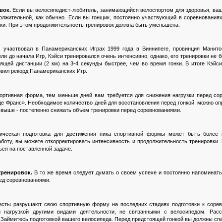
вок.
Если вы велосипедист-любитель, занимающийся велоспортом для здоровья, ва
должительной, как обычно. Если вы гонщик, постоянно участвующий в соревнования
ки. При этом продолжительность тренировок должна быть уменьшена.
 участвовал в Панамериканских Играх 1999 года в Виннипеге, провинция Манито
ели до начала Игр, Кэйси тренировался очень интенсивно, однако, его тренировки н
ящей дистанции (2 км) на 3-4 секунды быстрее, чем во время гонки. В итоге Кэйс
овил рекорд Панамериканских Игр.
ртивная форма, тем меньше дней вам требуется для снижения нагрузки перед со
р де Франс». Необходимое количество дней для восстановления перед гонкой, можно
 выше - постепенно снижать объем тренировки перед соревнованиями.
ическая подготовка для достижения пика спортивной формы может быть более 
оту, вы можете откорректировать интенсивность и продолжительность тренировки. 
ся на поставленной задаче.
тренировок.
В то же время следует думать о своем успехе и постоянно напоминать 
ед соревнованиями.
исты разрушают свою спортивную форму на последних стадиях подготовки к соревн
й нагрузкой другими видами деятельности, не связанными с велосипедом. Расс
 Займитесь подготовкой вашего велосипеда. Перед предстоящей гонкой вы должны спа