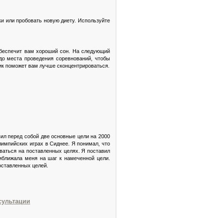
ки или пробовать новую диету. Используйте
обеспечит вам хороший сон. На следующий
до места проведения соревнований, чтобы
фик поможет вам лучше сконцентрироваться.
вил перед собой две основные цели на 2000
лимпийских играх в Сиднее. Я понимал, что
ваться на поставленных целях. Я поставил
риближала меня на шаг к намеченной цели.
оставленных целей.
сультации