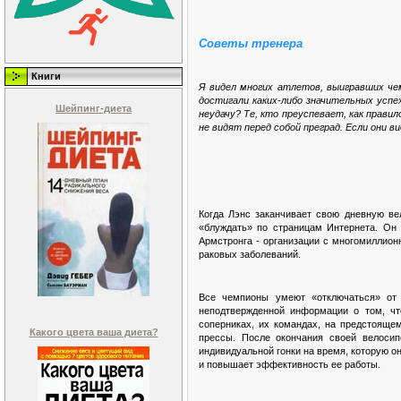
Советы тренера
Книги
Я видел многих атлетов, выигравших че
достигали каких-либо значительных усп
Шейпинг-диета
неудачу? Те, кто преуспевает, как прав
не видят перед собой преград. Если они 
Когда Лэнс заканчивает свою дневную ве
«блуждать» по страницам Интернета. Он
Армстронга - организации с многомиллион
раковых заболеваний.
Все чемпионы умеют «отключаться» от 
неподтвержденной информации о том, чт
соперниках, их командах, на предстояще
Какого цвета ваша диета?
прессы. После окончания своей велосип
индивидуальной гонки на время, которую о
и повышает эффективность ее работы.