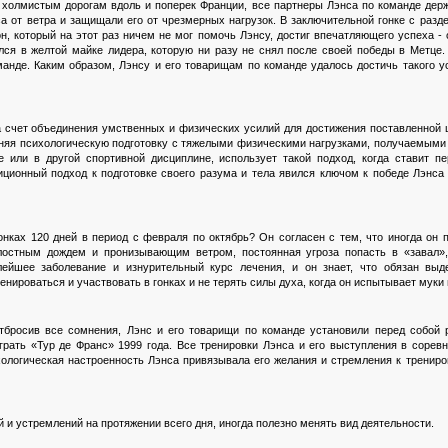
 холмистым дорогам вдоль и поперек Франции, все партнеры Лэнса по команде держ
са от ветра и защищали его от чрезмерных нагрузок. В заключительной гонке с разд
н, который на этот раз ничем не мог помочь Лэнсу, достиг впечатляющего успеха -
ся в желтой майке лидера, которую ни разу не снял после своей победы в Метце.
анде. Каким образом, Лэнсу и его товарищам по команде удалось достичь такого 
а счет объединения умственных и физических усилий для достижения поставленной 
иняя психологическую подготовку с тяжелыми физическими нагрузками, получаемыми в
е или в другой спортивной дисциплине, использует такой подход, когда ставит п
иционный подход к подготовке своего разума и тела явился ключом к победе Лэнса
онках 120 дней в период с февраля по октябрь? Он согласен с тем, что иногда он 
лостным дождем и пронизывающим ветром, постоянная угроза попасть в «завал»,
елейшее заболевание и изнурительный курс лечения, и он знает, что обязан вы
нироваться и участвовать в гонках и не терять силы духа, когда он испытывает муки
бросив все сомнения, Лэнс и его товарищи по команде установили перед собой 
грать «Тур де Франс» 1999 года. Все тренировки Лэнса и его выступления в сорев
ихологическая настроенность Лэнса привязывала его желания и стремления к тренир
 и устремлений на протяжении всего дня, иногда полезно менять вид деятельности.