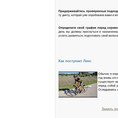
Придерживайтесь проверенных подход
ту диету, которая уже опробована вами и в
Определите свой график перед соревн
день вы должны проснуться в назначенны
успеть размяться, подготовить свой велос
Как поступает Ленс
Обычно я опре
год вновь отс
существует мн
перед собой
Оглядываясь н
Задать в