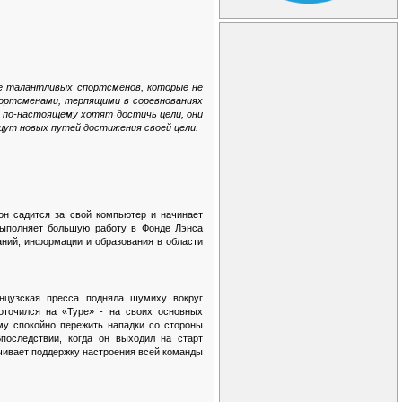
ее талантливых спортсменов, которые не
портсменами, терпящими в соревнованиях
и по-настоящему хотят достичь цели, они
 ищут новых путей достижения своей цели.
он садится за свой компьютер и начинает
выполняет большую работу в Фонде Лэнса
аний, информации и образования в области
нцузская пресса подняла шумиху вокруг
оточился на «Туре» - на своих основных
му спокойно пережить нападки со стороны
последствии, когда он выходил на старт
ечивает поддержку настроения всей команды