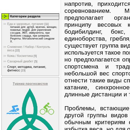
напротив, приходит
соревнованием. 
предполагает орг
Категории раздела
принципу весовых к
Еда и здоровье, питание
[11]
питание для: детей, мужчин, женщин,
бодибилдинг, бокс
пожилых людей. Для укрепления
сосудов, ЖКТ, иммунитета, при
болезнях сердца, при аллергии.
единоборства, гребля
Рецепты. Метаболический синдром
Х.
существует группа вид
Снижение / Набор / Контроль
веса
используется такое по
[22]
Кожа / Косметика
[5]
но предполагается о
Сахарный диабет
[5]
спортсмена и трад
Спорт, методика, питание,
фитнесс
[23]
небольшой вес спорт
отнести такие виды сп
Турнир прогнозистов
катание, синхронно
длинные дистанции и т
Проблемы, встающие
другой группы видов
обычным критериям 
избытка веса, но для 