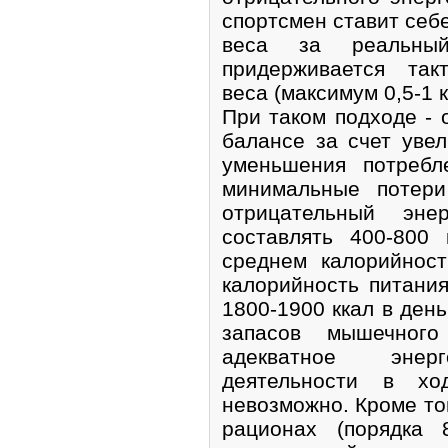
спортсмен ставит себ
веса за реальны
придерживается так
веса (максимум 0,5-1 к
При таком подходе - 
балансе за счет увел
уменьшения потребл
минимальные потер
отрицательный эне
составлять 400-800
среднем калорийнос
калорийность питани
1800-1900 ккал в ден
запасов мышечного
адекватное энерг
деятельности в хо
невозможно. Кроме то
рационах (порядка 