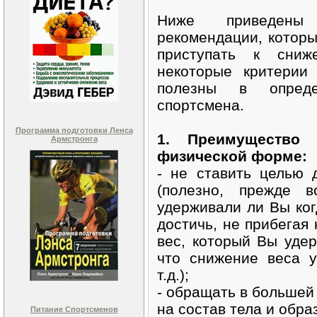
Ниже приведены 
рекомендации, которы
приступать к сниж
некоторые критерии
полезны в опреде
спортсмена.
Программа подготовки Ленса
1. Преимущество
Армстронга
физической форме:
- не ставить целью 
(полезно, прежде в
удерживали ли Вы ког
достичь, не прибегая 
вес, который Вы удер
что снижение веса 
т.д.);
- обращать в большей 
на состав тела и обра
Питание Спортсменов