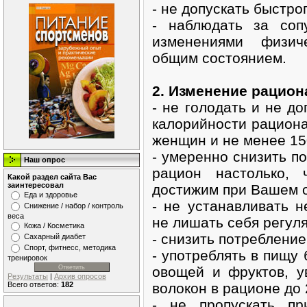
- не допускать быстро
- наблюдать за соп
изменениями физич
общим состоянием.
2. Изменение рацион
- не голодать и не д
калорийности рациона
женщин и не менее 15
- умеренно снизить п
Наш опрос
рацион настолько,
Какой раздел сайта Вас
заинтересовал
достижим при Вашем о
Еда и здоровье
- не устанавливать 
Снижение / набор / контроль
веса
не лишать себя регул
Кожа / Косметика
- снизить потребление
Сахарный диабет
Спорт, фитнесс, методика
- употреблять в пищу 
тренировок
овощей и фруктов, у
Результаты
|
Архив опросов
Всего ответов:
182
волокон в рационе до 
- не пропускать п