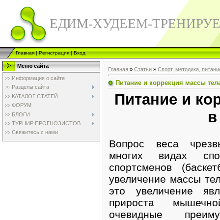
ЕДИМ-ХУДЕЕМ-ТРЕНИРУ
Главная
|
Регистрация
|
Вход
Меню сайта
Главная
»
Статьи
»
Спорт, методика, питани
Информация о сайте
Питание и коррекция массы тела
Разделы сайта
Питание и ко
КАТАЛОГ СТАТЕЙ
ФОРУМ
в
БЛОГИ
ТУРНИР ПРОГНОЗИСТОВ
Свяжитесь с нами
Вопрос веса чрез
многих видах сп
спортсменов (баскет
увеличение массы тел
это увеличение явл
прироста мышечн
очевидные преиму