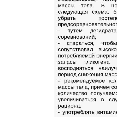
массы тела. В не
следующая схема: б
убрать пост
предсоревновательно
- путем дегидрат
соревнований;
- стараться, чтоб
сопутствовал высок
потребляемой энергии 
запасы гликоген
восподняться наилу
период снижения масс
- рекомендуемое кол
массы тела, причем с
количество получае
увеличиваться в сл
рациона;
- употреблять витам