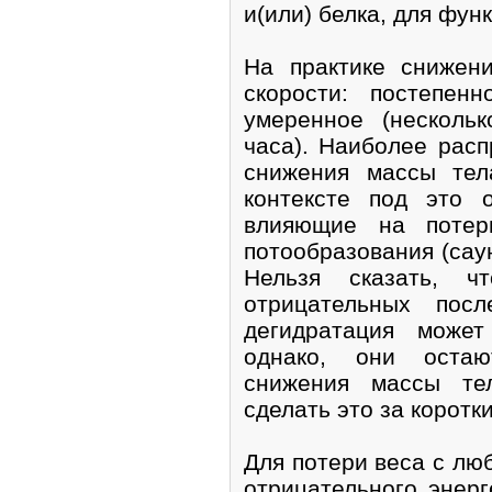
и(или) белка, для фу
На практике снижен
скорости: постепенн
умеренное (несколь
часа). Наиболее рас
снижения массы тел
контексте под это 
влияющие на потер
потообразования (саун
Нельзя сказать, 
отрицательных посл
дегидратация может
однако, они оста
снижения массы те
сделать это за коротк
Для потери веса с лю
отрицательного энерг