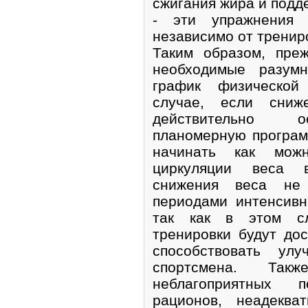
сжигания жира и под
- эти упражнения 
независимо от трениро
Таким образом, пре
необходимые разум
график физической
случае, если сниж
действительно ос
планомерную програм
начинать как мож
циркуляции веса 
снижения веса не 
периодами интенсивн
так как в этом сл
тренировки будут до
способствовать ул
спортсмена. Та
неблагоприятных п
рационов, неадеква