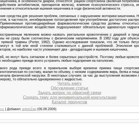
ишечника, в особенности диареи, относятся: рацион спортсмена (включая потреблен
ействием антибиотиков, препаратов железа), влияние психологического стресса, 
енения и относительная ишемия кишечника в ходе физической активности.
кие средства для решения проблем, связанных с нарушением моторики кишечника. Не
ов, в частности, ингибирование потоотделения при употреблении достаточно распр
. Применяемые противодиарейные фармакологические средства должны относить
ефармакологические воздействия подразумевают обязательную адекватную гидрата
ространенным явлением можно назвать ректальное кровотечение с диареей и пр
томы не сразу были соотнесены с физическим напряжением. В 1982 году для объясн
прямой травмы (Porter, 1982). Однако исследования показали, что не только бег
 могут в той или иной степени сталкиваться с данной проблемой. Этиология кро
кторов, но наиболее часто упоминают два - дегидратацию и ишемию кишечника.
ей, но могут быть сигналом и более серьезных расстройств. Поэтому любые кровоте
ак необходимо прежде всего устранить любые подозрения на патологию.
акого рода прежде всего в правильном выборе времени приема пищи спортсм
изотоническая по составу, малая по объему, с низким содержанием жира, белка и пище
начала физической нагрузки. В некоторых случаях за час до выступления возможен л
екеров), то обязательно одновременно с жидкостью.
Читать книгу
Обсуждение статьи
Задать вопрос по обратной связи
Создать тему для индивидуальной консультации
Каталог продуктов
есс
|
Добавил
:
antonZap
(06.08.2009)