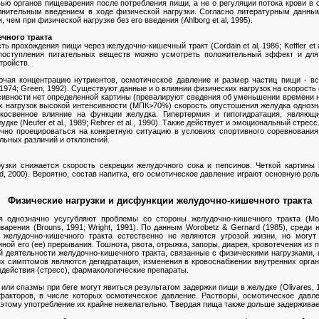
вью органов пищеварения после потребления пищи, а не о регуляции потока крови в 
олнительным введением в ходе физической нагрузки. Согласно литературным данным
чем при физической нагрузке без его введения (Ahlborg et al, 1995).
чного тракта
ь прохождения пищи через желудочно-кишечный тракт (Cordain et al, 1986; Koffler et a
 поступления питательных веществ можно усмотреть положительный эффект и для 
тройств.
ючая концентрацию нутриентов, осмотическое давление и размер частиц пищи - в
n, 1974; Green, 1992). Существуют данные и о влиянии физических нагрузок на скорост
нсивности нет определенной картины (превалируют сведения об уменьшении времени 
х нагрузок высокой интенсивности (МПК>70%) скорость опустошения желудка однозна
 косвенное влияние на функции желудка. Гипертермия и гипогидратация, являющ
е (Neufer et al., 1989; Rehrer et al., 1990). Также действует и эмоциональный стрес
очно проецироваться на конкретную ситуацию в условиях спортивного соревнования
льных различий и отклонений.
узки снижается скорость секреции желудочного сока и пепсинов. Четкой картины 
d, 2000). Вероятно, состав напитка, его осмотическое давление играют основную рол
Физические нагрузки и дисфункции желудочно-кишечного тракта
 однозначно усугубляют проблемы со стороны желудочно-кишечного тракта (Mo
рения (Brouns, 1991; Wright, 1991). По данным Worobetz & Gernard (1985), среди 
желудочно-кишечного тракта естественно не являются угрозой жизни, но могут
ной его (ее) прерывания. Тошнота, рвота, отрыжка, запоры, диарея, кровотечения из
деятельности желудочно-кишечного тракта, связанные с физическими нагрузками, 
х симптомов являются дегидратация, изменения в кровоснабжении внутренних орга
здействия (стресс), фармакологические препараты.
 или спазмы при беге могут явиться результатом задержки пищи в желудке (Olivares, 
факторов, в числе которых осмотическое давление. Растворы, осмотическое давл
оэтому употребление их крайне нежелательно. Твердая пища также дольше задерживае