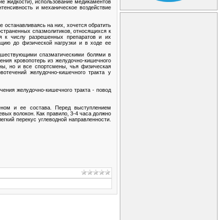
ие жидкости), использование медикаментов
интенсивность и механическое воздействие
 останавливаясь на них, хочется обратить
остраненных спазмолитиков, относящихся к
ся к числу разрешенных препаратов и их
цию до физической нагрузки и в ходе ее
едшествующими спазматическими болями в
ения кровопотерь из желудочно-кишечного
уны, но и все спортсмены, чья физическая
вотечений желудочно-кишечного тракта у
чения желудочно-кишечного тракта - повод
еном и ее состава. Перед выступлением
вых волокон. Как правило, 3-4 часа должно
егкий перекус углеводной направленности.