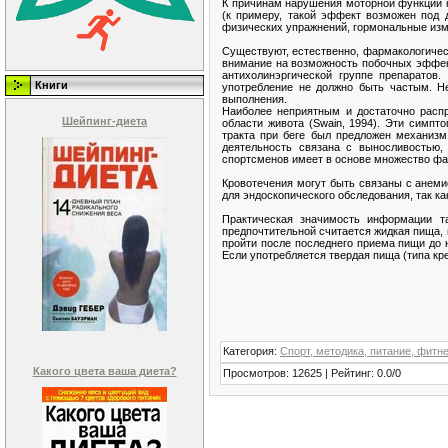
К причинам нарушения моторной функции к
(к примеру, такой эффект возможен под д
физических упражнений, гормональные изм
Существуют, естественно, фармакологичес
внимание на возможность побочных эффект
антихолинэргической группе препаратов
Книги
употребление не должно быть частым. Н
выполнения.
Наиболее неприятным и достаточно расп
Шейпинг-диета
области живота (Swain, 1994). Эти симп
тракта при беге был предложен механизм 
деятельность связана с выносливостью,
спортсменов имеет в основе множество фа
Кровотечения могут быть связаны с анеми
для эндоскопического обследования, так к
Практическая значимость информации т
предпочтительной считается жидкая пища, 
пройти после последнего приема пищи до 
Если употребляется твердая пища (типа кр
Категория
:
Спорт, методика, питание, фитн
Какого цвета ваша диета?
Просмотров
:
12625
|
Рейтинг
:
0.0
/
0