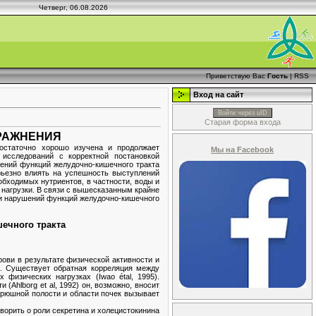
Четверг, 06.08.2026
Приветствую Вас
Гость
|
RSS
Вход на сайт
Войти через uID
Старая форма входа
ПРАЖНЕНИЯ
достаточно хорошо изучена и продолжает
Мы на Facebook
 исследований с корректной постановкой
шений функций желудочно-кишечного тракта
рьезно влиять на успешность выступлений
бходимых нутриентов, в частности, воды и
нагрузки. В связи с вышесказанным крайне
и нарушений функций желудочно-кишечного
ечного тракта
ови в результате физической активности и
. Существует обратная корреляция между
физических нагрузках (Iwao étal, 1995).
Ahlborg et al, 1992) он, возможно, вносит
брюшной полости и области почек вызывает
оворить о роли секретина и холецистокинина