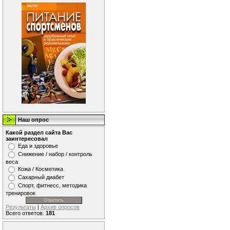
Наш опрос
Какой раздел сайта Вас
заинтересовал
Еда и здоровье
Снижение / набор / контроль
веса
Кожа / Косметика
Сахарный диабет
Спорт, фитнесс, методика
тренировок
Результаты
|
Архив опросов
Всего ответов:
181