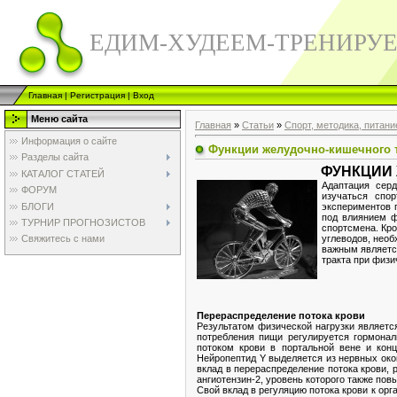
ЕДИМ-ХУДЕЕМ-ТРЕНИРУ
Главная
|
Регистрация
|
Вход
Меню сайта
Главная
»
Статьи
»
Спорт, методика, питани
Информация о сайте
Функции желудочно-кишечного т
Разделы сайта
ФУНКЦИИ 
КАТАЛОГ СТАТЕЙ
Адаптация сер
ФОРУМ
изучаться спо
БЛОГИ
экспериментов 
под влиянием ф
ТУРНИР ПРОГНОЗИСТОВ
спортсмена. Кро
углеводов, необ
Свяжитесь с нами
важным являетс
тракта при физи
Перераспределение потока крови
Результатом физической нагрузки являетс
потребления пищи регулируется гормона
потоком крови в портальной вене и конц
Нейропептид Y выделяется из нервных окон
вклад в перераспределение потока крови,
ангиотензин-2, уровень которого также пов
Свой вклад в регуляцию потока крови к орг