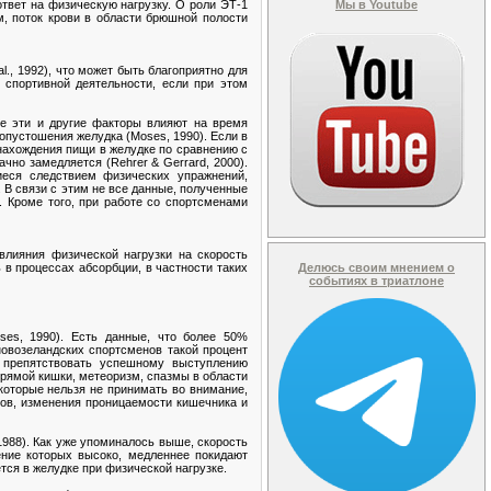
ответ на физическую нагрузку. О роли ЭТ-1
Мы в Youtube
, поток крови в области брюшной полости
l., 1992), что может быть благоприятно для
спортивной деятельности, если при этом
се эти и другие факторы влияют на время
ь опустошения желудка (Moses, 1990). Если в
нахождения пищи в желудке по сравнению с
чно замедляется (Rehrer & Gerrard, 2000).
иеся следствием физических упражнений,
с. В связи с этим не все данные, полученные
. Кроме того, при работе со спортсменами
влияния физической нагрузки на скорость
ь в процессах абсорбции, в частности таких
Делюсь своим мнением о
событиях в триатлоне
ses, 1990). Есть данные, что более 50%
новозеландских спортсменов такой процент
 препятствовать успешному выступлению
 прямой кишки, метеоризм, спазмы в области
которые нельзя не принимать во внимание,
нов, изменения проницаемости кишечника и
1988). Как уже упоминалось выше, скорость
ение которых высоко, медленнее покидают
тся в желудке при физической нагрузке.