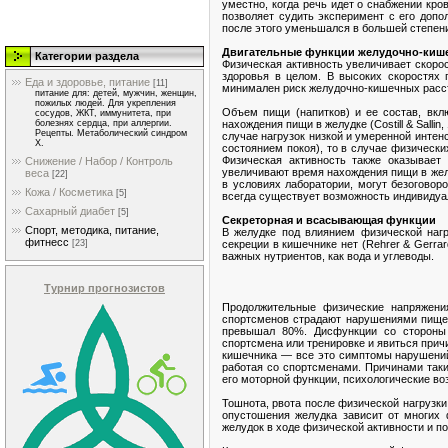
уместно, когда речь идет о снабжении кро
позволяет судить эксперимент с его доп
после этого уменьшался в большей степени, 
Двигательные функции желудочно-кише
Категории раздела
Физическая активность увеличивает скорост
здоровья в целом. В высоких скоростях
Еда и здоровье, питание
[11]
минимален риск желудочно-кишечных расс
питание для: детей, мужчин, женщин,
пожилых людей. Для укрепления
Объем пищи (напитков) и ее состав, вкл
сосудов, ЖКТ, иммунитета, при
нахождения пищи в желудке (Costill & Salli
болезнях сердца, при аллергии.
Рецепты. Метаболический синдром
случае нагрузок низкой и умеренной инте
Х.
состоянием покоя), то в случае физически
Физическая активность также оказывает
Снижение / Набор / Контроль
увеличивают время нахождения пищи в желудк
веса
[22]
в условиях лаборатории, могут безоговор
Кожа / Косметика
[5]
всегда существует возможность индивидуа
Сахарный диабет
[5]
Секреторная и всасывающая функции
Спорт, методика, питание,
В желудке под влиянием физической нагр
фитнесс
секреции в кишечнике нет (Rehrer & Gerrar
[23]
важных нутриентов, как вода и углеводы.
Турнир прогнозистов
Продолжительные физические напряжения
спортсменов страдают нарушениями пищева
превышал 80%. Дисфункции со стороны 
спортсмена или тренировке и явиться причи
кишечника — все это симптомы нарушений 
работая со спортсменами. Причинами таки
его моторной функции, психологические во
Тошнота, рвота после физической нагрузки
опустошения желудка зависит от многих 
желудок в ходе физической активности и п