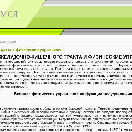
ЕМСЯ
е, фитнесс
ракта и физические упражнения
ЖЕЛУДОЧНО-КИШЕЧНОГО ТРАКТА И ФИЗИЧЕСКИЕ У
дечно-сосудистой системы, нервно-мышечного аппарата к физической нагрузке 
ртивной физиологией, что нельзя сказать о пищеварительной системе. Научных
по данной тематике известно мало. При этом растет количество свидетельств нару
изических нагрузок. Нет сомнений, что клинические проявления таковых могут се
ме того, дисфункция желудочно-кишечного тракта может ограничить ассимиляцию нео
ходимых для поддержания высокой физической работоспособности в ходе физической 
я понимание спортсменами необходимости правильного пищевого режима и этиологи
ческой активности.
Влияние физических упражнений на функции желудочно-киш
я снижение притока крови к области органов брюшной полости. Перераспределение кр
льной и симпатической нервной системой с преимущественным вкладом последней
ентрацией в плазме норадреналина, как при умеренных, так и высокоинтенсивных 
чаний при симпатической активации. Будучи повышенным при физической активности (
 регулируя тонус сосудов в брюшной полости и области печени. Сокращение сосудов 
ышается при физической нагрузке (Stebbins & Symons, 1995).
анам пищеварения вносят холецистокинин, секретин, а также эндотелии-1 (ЭТ-1). Но г