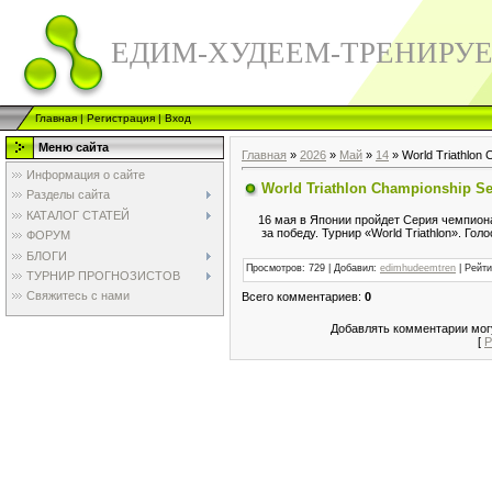
ЕДИМ-ХУДЕЕМ-ТРЕНИРУ
Главная
|
Регистрация
|
Вход
Меню сайта
Главная
»
2026
»
Май
»
14
» World Triathlon
Информация о сайте
World Triathlon Championship S
Разделы сайта
КАТАЛОГ СТАТЕЙ
16 мая в Японии пройдет Серия чемпионат
за победу. Турнир «World Triathlon». Го
ФОРУМ
БЛОГИ
Просмотров
:
729
|
Добавил
:
edimhudeemtren
|
Рейти
ТУРНИР ПРОГНОЗИСТОВ
Свяжитесь с нами
Всего комментариев
:
0
Добавлять комментарии могу
[
Р