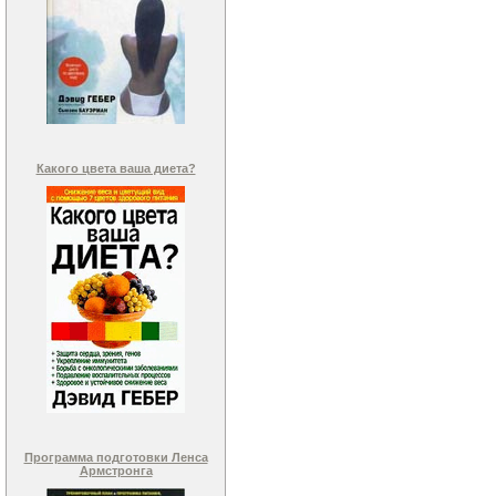
Какого цвета ваша диета?
Программа подготовки Ленса
Армстронга