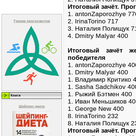
Итоговый зачёт. Про
1. antonZaporozhye 77
2. IrinaTorino 717
Турнир прогнозистов
3. Наталия Полищук 7
4. Dmitry Malyar 400
Итоговый зачёт ж
победителя
1. antonZaporozhye 40
1. Dmitry Malyar 400
1. Владимир Критико 
1. Sasha Sadchikov 40
1. Рыжий Бэтмен 400
Книги
1. Иван Меньшиков 40
Шейпинг-диета
1. George New 400
8. IrinaTorino 232
8. Наталия Полищук 
Итоговый зачёт. Про