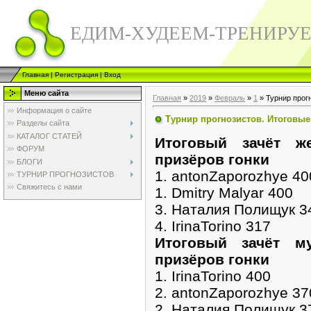
ЕДИМ-ХУДЕЕМ-ТРЕНИРУ
Главная
|
Регистрация
|
Вход
Меню сайта
Главная
»
2019
»
Февраль
»
1
» Турнир прог
Информация о сайте
Турнир прогнозистов. Итоговые
Разделы сайта
КАТАЛОГ СТАТЕЙ
Итоговый зачёт ж
ФОРУМ
призёров гонки
БЛОГИ
1. antonZaporozhye 40
ТУРНИР ПРОГНОЗИСТОВ
Свяжитесь с нами
1. Dmitry Malyar 400
3. Наталия Полищук 3
4. IrinaTorino 317
Итоговый зачёт м
призёров гонки
1. IrinaTorino 400
2. antonZaporozhye 37
2. Наталия Полищук 