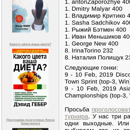
1. antonZaporozhye 40
1. Dmitry Malyar 400
1. Владимир Критико 
1. Sasha Sadchikov 40
1. Рыжий Бэтмен 400
1. Иван Меньшиков 40
1. George New 400
Какого цвета ваша диета?
8. IrinaTorino 232
8. Наталия Полищук 
Следующие гонки:
9 - 10 Feb, 2019 Disc
Town Sprint (top-3, Win
9 - 10 Feb, 2019 Asia
Championships (top-3, 
Просьба
проголосова
турнира
. У нас три р
Программа подготовки Ленса
одни выходные. Или
Армстронга