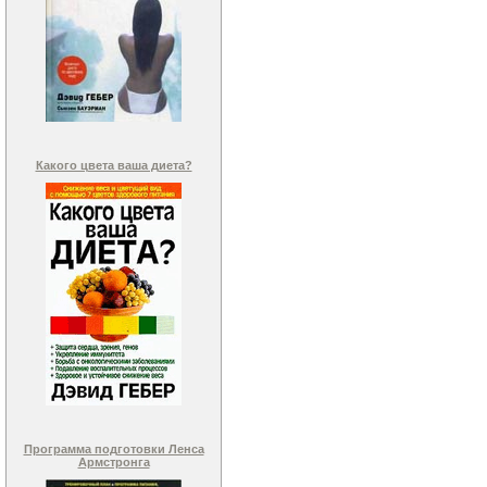
Какого цвета ваша диета?
Программа подготовки Ленса
Армстронга