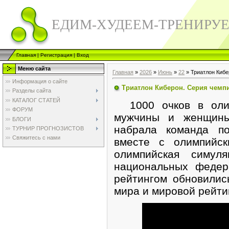
ЕДИМ-ХУДЕЕМ-ТРЕНИРУ
Главная
|
Регистрация
|
Вход
Меню сайта
Главная
»
2026
»
Июнь
»
22
» Триатлон Кибе
Информация о сайте
Триатлон Киберон. Серия чемп
Разделы сайта
КАТАЛОГ СТАТЕЙ
1000 очков в олим
ФОРУМ
мужчины и женщины
БЛОГИ
набрала команда по
ТУРНИР ПРОГНОЗИСТОВ
Свяжитесь с нами
вместе с олимпийск
олимпийская симу
национальных федер
рейтингом обновилис
мира и мировой рейти