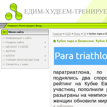
ЕДИМ-ХУДЕЕМ-ТРЕНИРУ
Главная
|
Регистрация
|
Вход
Меню сайта
Главная
»
2026
»
Июнь
»
24
» Кубок пара в 
Информация о сайте
Кубок пара в Безансоне. Кубок
Разделы сайта
КАТАЛОГ СТАТЕЙ
ФОРУМ
БЛОГИ
ТУРНИР ПРОГНОЗИСТОВ
Свяжитесь с нами
паратриатлона, по
поднялись два спор
рейтинг на Кубке Е
участниц пополнили 
разыграны на чемпион
женщин обновили мир
к обзору