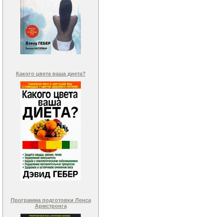
Какого цвета ваша диета?
Программа подготовки Ленса
Армстронга