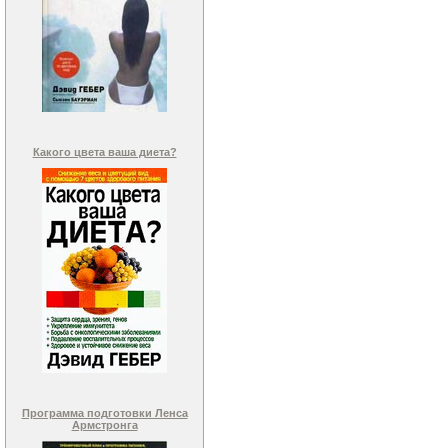
Какого цвета ваша диета?
Программа подготовки Ленса
Армстронга