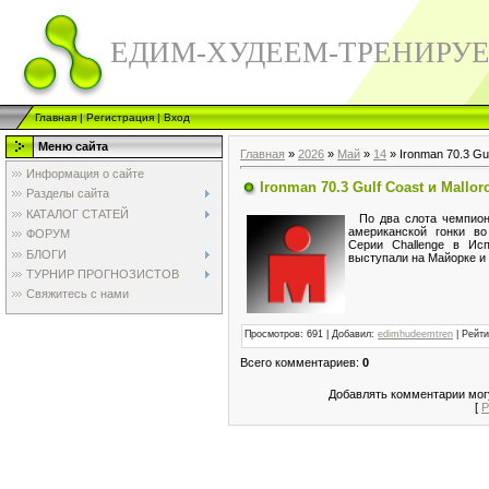
ЕДИМ-ХУДЕЕМ-ТРЕНИРУ
Главная
|
Регистрация
|
Вход
Меню сайта
Главная
»
2026
»
Май
»
14
» Ironman 70.3 Gul
Информация о сайте
Ironman 70.3 Gulf Coast и Mallor
Разделы сайта
КАТАЛОГ СТАТЕЙ
По два слота чемпиона
американской гонки в
ФОРУМ
Серии Challenge в Ис
БЛОГИ
выступали на Майорке и
ТУРНИР ПРОГНОЗИСТОВ
Свяжитесь с нами
Просмотров
:
691
|
Добавил
:
edimhudeemtren
|
Рейти
Всего комментариев
:
0
Добавлять комментарии могу
[
Р