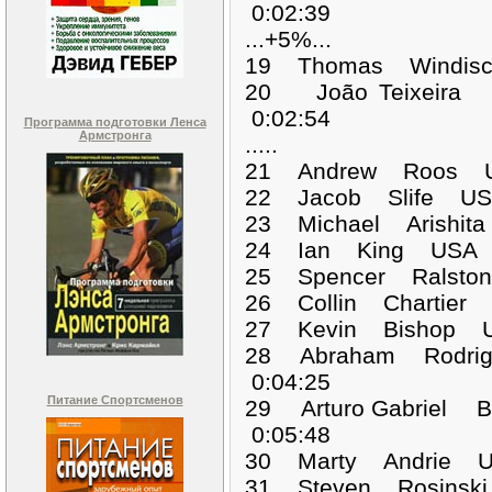
0:02:39
...+5%...
19 Thomas Windisc
20 João Teixeir
0:02:54
Программа подготовки Ленса
Армстронга
.....
21 Andrew Roos U
22 Jacob Slife US
23 Michael Arishit
24 Ian King USA 0
25 Spencer Ralsto
26 Collin Chartier
27 Kevin Bishop U
28 Abraham Rodri
0:04:25
Питание Спортсменов
29 Arturo Gabriel 
0:05:48
30 Marty Andrie U
31 Steven Rosinsk