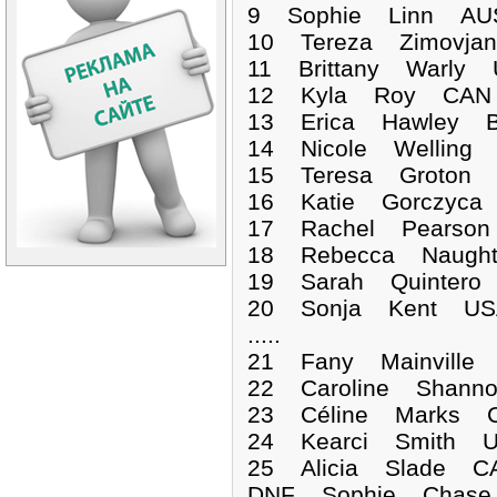
9 Sophie Linn AUS
10 Tereza Zimovja
11 Brittany Warly 
12 Kyla Roy CAN 
13 Erica Hawley B
14 Nicole Welling 
15 Teresa Groton 
16 Katie Gorczyca
17 Rachel Pearson
18 Rebecca Naught
19 Sarah Quintero
20 Sonja Kent USA
.....
21 Fany Mainville
22 Caroline Shann
23 Céline Marks C
24 Kearci Smith U
25 Alicia Slade C
DNF Sophie Ch