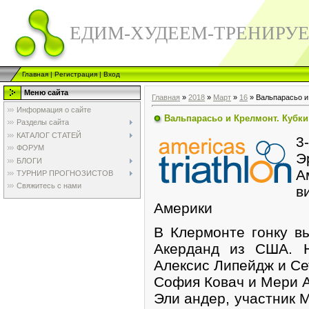
ЕДИМ-ХУДЕЕМ-ТРЕНИРУ
Главная
|
Регистрация
|
Вход
Меню сайта
Главная
»
2018
»
Март
»
16
» Вальпарасьо и
Информация о сайте
Вальпарасьо и Крелмонт. Кубки
Разделы сайта
КАТАЛОГ СТАТЕЙ
3
ФОРУМ
Э
БЛОГИ
А
ТУРНИР ПРОГНОЗИСТОВ
Свяжитесь с нами
в
Америки
В Клермонте гонку в
Акерданд из США. Н
Алексис Липейдж и Се
София Ковач и Мери А
Эли андер, участник 