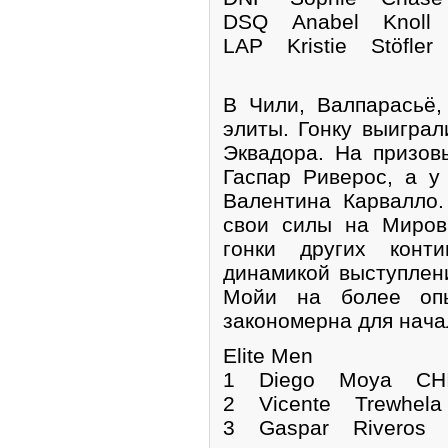
DSQ Anabel Kn
LAP Kristie Stö
В Чили, Валпарасьё
элиты. Гонку выигра
Эквадора. На призов
Гаспар Риверос, а 
Валентина Карвалло
свои силы на Миров
гонки других конт
динамикой выступлен
Мойи на более опы
закономерна для нача
Elite Men
1 Diego Moya CH
2 Vicente Trewhela
3 Gaspar Riveros 