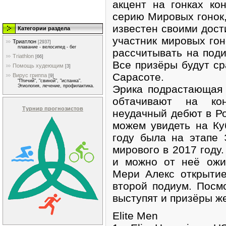
акцент на гонках ко
серию Мировых гонок,
известен своими дост
Категории раздела
участник мировых гон
Триатлон
[2937]
плавание - велосипед - бег
рассчитывать на поди
Triathlon
[66]
Все призёры будут ср
Помощь худеющим
[3]
Сарасоте.
Вирус гриппа
[9]
"Птичий", "свиной", "испанка".
Эрика подрастающая 
Этиология, лечение, профилактика.
обтачивают на кон
Турнир прогнозистов
неудачный дебют в Ро
можем увидеть на К
году была на этапе
мирового в 2017 году
и можно от неё ожи
Мери Алекс открытие
второй подиум. Посм
выступят и призёры ж
Elite Men