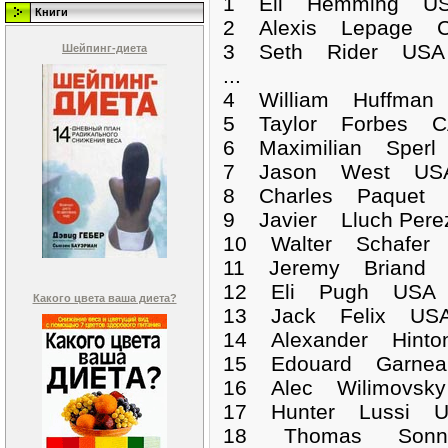
1 Eli Hemming U
Книги
2 Alexis Lepage C
3 Seth Rider USA 
Шейпинг-диета
...
4 William Huffman
5 Taylor Forbes C
6 Maximilian Sperl
7 Jason West USA
8 Charles Paquet 
9 Javier Lluch Per
10 Walter Schafer
11 Jeremy Briand 
12 Eli Pugh USA 0
Какого цвета ваша диета?
13 Jack Felix USA
14 Alexander Hint
15 Edouard Garnea
16 Alec Wilimovsk
17 Hunter Lussi U
18 Thomas Sonne