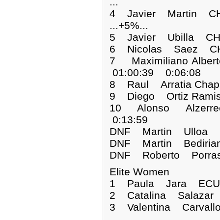
...
4 Javier Martin CH
...+5%...
5 Javier Ubilla CH
6 Nicolas Saez CH
7 Maximiliano Albe
01:00:39 0:06:08
8 Raul Arratia Cha
9 Diego Ortiz Rami
10 Alonso Alzerre
0:13:59
DNF Martin Ull
DNF Martin Bed
DNF Roberto Po
Elite Women
1 Paula Jara EC
2 Catalina Salazar
3 Valentina Carval
...