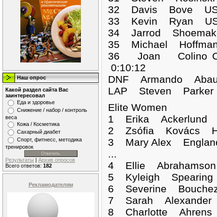
32 Davis Bove USA
33 Kevin Ryan USA
34 Jarrod Shoemak
35 Michael Hoffma
36 Joan Colino 
0:10:12
DNF Armando A
Наш опрос
LAP Steven Par
Какой раздел сайта Вас
заинтересовал
Еда и здоровье
Elite Women
Снижение / набор / контроль
1 Erika Ackerlun
веса
Кожа / Косметика
2 Zsófia Kovács H
Сахарный диабет
Спорт, фитнесс, методика
3 Mary Alex Engla
тренировок
...
Результаты
|
Архив опросов
4 Ellie Abrahamso
Всего ответов:
182
5 Kyleigh Spearin
Рекламодателям
6 Severine Bouche
7 Sarah Alexander
8 Charlotte Ahren