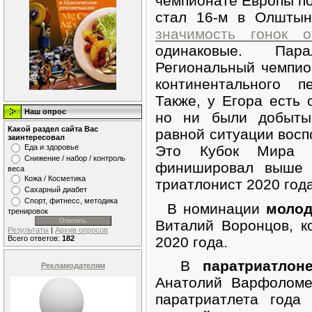
чемпионате Европы по
стал 16-м в Олштын
значимость гонок 
одинаковые. Пар
Региональный чемпио
континентального п
Также, у Егора есть 
Наш опрос
но ни были добыты
Какой раздел сайта Вас
равной ситуации восп
заинтересовал
Это Кубок Мира в
Еда и здоровье
Снижение / набор / контроль
финишировал выше 
веса
Кожа / Косметика
триатлонист 2020 года
Сахарный диабет
Спорт, фитнесс, методика
В номинации
моло
тренировок
Виталий Воронцов, к
Результаты
|
Архив опросов
Всего ответов:
182
2020 года.
В
паратриатлон
Рекламодателям
Анатолий Варфоломе
паратриатлета года