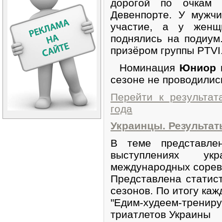
дорогой по очкам
Девенпорте. У мужч
участие, а у жен
поднялись на подиум
призёром группы PTVI
Номинация
Юниор
сезоне не проводилис
Перейти к результат
года
Украинцы. Результаты
В теме представле
выступлениях ук
международных соревн
Представлена статист
сезонов. По итогу каж
"Едим-худеем-трен
триатлетов Украины