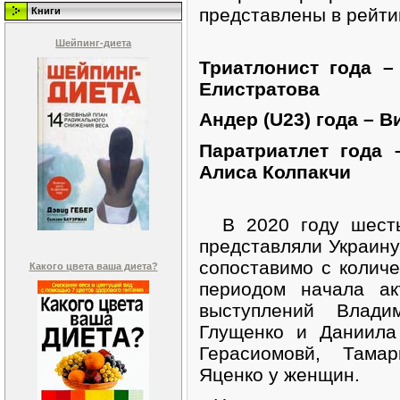
представлены в рейтин
Книги
Шейпинг-диета
Триатлонист года 
Елистратова
Андер (U23) года – 
Паратриатлет года
Алиса Колпакчи
В 2020 году шесть
представляли Украину
сопоставимо с количе
Какого цвета ваша диета?
периодом начала ак
выступлений Влади
Глущенко и Даниила
Герасиомовй, Тама
Яценко у женщин.