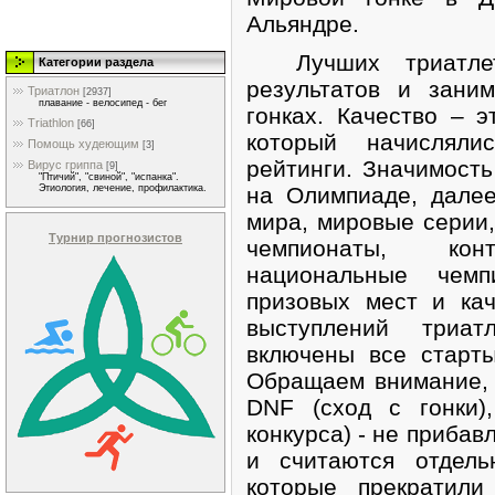
Альяндре.
Лучших триатлето
Категории раздела
результатов и зани
Триатлон
[2937]
плавание - велосипед - бег
гонках. Качество – 
Triathlon
[66]
который начислял
Помощь худеющим
[3]
рейтинги. Значимость
Вирус гриппа
[9]
"Птичий", "свиной", "испанка".
на Олимпиаде, дале
Этиология, лечение, профилактика.
мира, мировые серии,
Турнир прогнозистов
чемпионаты, ко
национальные чем
призовых мест и ка
выступлений триат
включены все старты
Обращаем внимание, 
DNF (сход с гонки)
конкурса) - не прибав
и считаются отдель
которые прекратили