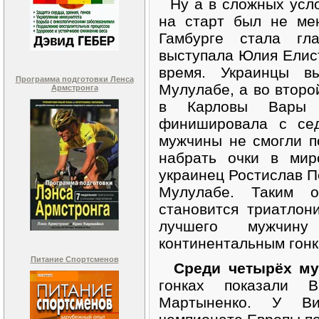
Ну а в сложных усло
на старт был не ме
Гамбурге стала гл
выступала Юлия Елист
время. Украинцы в
Программа подготовки Ленса
Мулулабе, а во второ
Армстронга
в Карловы Вары и
финишировала с се
мужчины не смогли п
набрать очки в мир
украинец Ростислав П
Мулулабе. Таким о
становится триатло
лучшего мужчин
континентальным гонк
Питание Спортсменов
Среди четырёх м
гонках показали 
Мартыненко. У Ви