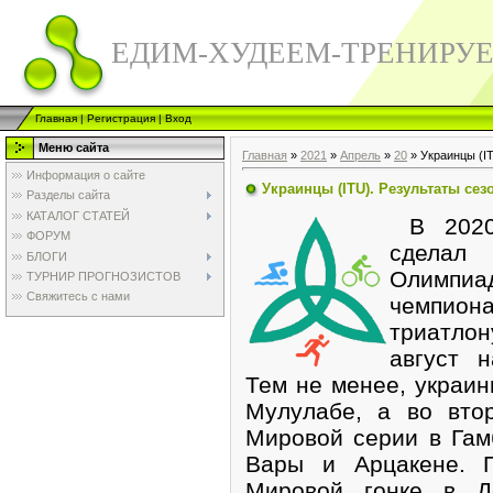
ЕДИМ-ХУДЕЕМ-ТРЕНИРУ
Главная
|
Регистрация
|
Вход
Меню сайта
Главная
»
2021
»
Апрель
»
20
» Украинцы (IT
Информация о сайте
Украинцы (ITU). Результаты сез
Разделы сайта
КАТАЛОГ СТАТЕЙ
В 2020 
ФОРУМ
сделал
БЛОГИ
Олимп
ТУРНИР ПРОГНОЗИСТОВ
Свяжитесь с нами
чемпио
триатло
август 
Тем не менее, украин
Мулулабе, а во вто
Мировой серии в Гам
Вары и Арцакене. П
Мировой гонке в Д