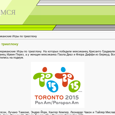
ЕМСЯ
иканские Игры по триатлону
 триатлону
ериканские Игры по триатлону. На которых победили мексиканец Крисанто Граджале
анец Ирвин Перез, а у женщин мексиканка Паола Диаз и Флора Даффи из Бермуд. Вс
тились на подиум.
сон, Лучано Такконе, Эндрю Йорк, Хантер Кемпер, Леонардо Чакон и Тайлер Миславчу