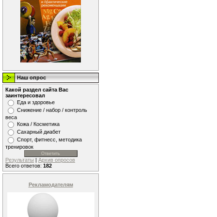
Наш опрос
Какой раздел сайта Вас
заинтересовал
Еда и здоровье
Снижение / набор / контроль
веса
Кожа / Косметика
Сахарный диабет
Спорт, фитнесс, методика
тренировок
Результаты
|
Архив опросов
Всего ответов:
182
Рекламодателям