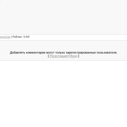
4
ER
antonZap
|
Рейтинг
:
0.0
/
0
Добавлять комментарии могут только зарегистрированные пользователи.
[
Регистрация
|
Вход
]