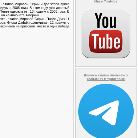
Мы в Youtube
ь этапов Мировой Серии и два этапа Кубка
диум с 2008 года. В этом году уже девятый
Перез одерживает 13 подиум с 2003 года. В
о на чемпионате Америки.
пять этапов Мировой Серии! Паола Диаз 11
деров. Флора Даффи одерживает 12 подиум с
 закончила на призовом месте и одна победа
Делюсь своим мнением о
событиях в триатлоне