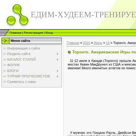
ЕДИМ-ХУДЕЕМ-ТРЕНИРУ
Главная
|
Регистрация
|
Вход
Меню сайта
Главная
»
2015
»
Июль
»
15
» Торонто. Амер
Информация о сайте
Торонто. Американские Игры по
Разделы сайта
КАТАЛОГ СТАТЕЙ
11-12 июля в Канаде (Торонто) прошли Ам
местах Кевин МакДоунел из США и мексик
ФОРУМ
именем! Много именитых атлетов не помес
БЛОГИ
ТУРНИР ПРОГНОЗИСТОВ
Свяжитесь с нами
У мужчин это Гонцало Рауль, Джейсон Вил