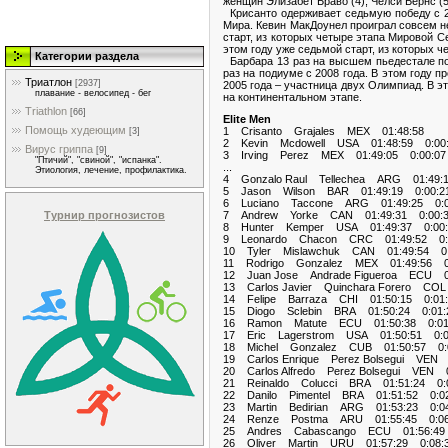
женщин Элизабет Браво (4), Челси Бёрнс (5
Крисанто одерживает седьмую победу с 20
Мира. Кевин МакДоунел проиграл совсем не
старт, из которых четыре этапа Мировой С
этом году уже седьмой старт, из которых 
Категории раздела
Барбара 13 раз на высшем пьедестале поч
раз на подиуме с 2008 года. В этом году 
Триатлон
[2937]
2005 года – участница двух Олимпиад. В эт
плавание - велосипед - бег
на континентальном этапе.
Triathlon
[66]
Elite Men
Помощь худеющим
1 Crisanto Grajales MEX 01:48:58
[3]
2 Kevin Mcdowell USA 01:48:59 0:00
Вирус гриппа
[9]
3 Irving Perez MEX 01:49:05 0:00:07
"Птичий", "свиной", "испанка".
...
Этиология, лечение, профилактика.
4 Gonzalo Raul Tellechea ARG 01:49:1
5 Jason Wilson BAR 01:49:19 0:00:2
6 Luciano Taccone ARG 01:49:25 0:0
Турнир прогнозистов
7 Andrew Yorke CAN 01:49:31 0:00:
8 Hunter Kemper USA 01:49:37 0:00:
9 Leonardo Chacon CRC 01:49:52 0:
10 Tyler Mislawchuk CAN 01:49:54 0:
11 Rodrigo Gonzalez MEX 01:49:56 0:
12 Juan Jose Andrade Figueroa ECU 01
13 Carlos Javier Quinchara Forero COL
14 Felipe Barraza CHI 01:50:15 0:01:
15 Diogo Sclebin BRA 01:50:24 0:01:
16 Ramon Matute ECU 01:50:38 0:01
17 Eric Lagerstrom USA 01:50:51 0:0
18 Michel Gonzalez CUB 01:50:57 0:
19 Carlos Enrique Perez Bolsegui VEN 
20 Carlos Alfredo Perez Bolsegui VEN 0
21 Reinaldo Colucci BRA 01:51:24 0:0
22 Danilo Pimentel BRA 01:51:52 0:02
23 Martin Bedirian ARG 01:53:23 0:04
24 Renze Postma ARU 01:55:45 0:06
25 Andres Cabascango ECU 01:56:49 
26 Oliver Martin URU 01:57:29 0:08: