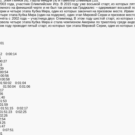
), Элен Пеннок (6), Паула Финдли (9) и Памелла Оливейра (10).
03 года, участник Олимпийских Игр. В 2015 году уже восьмой старт, из которых пят
много на финишной черте и не был так резок как Граджалес – одерживает восьмой по
ерии и четыре этапа Кубка Мира, один из которых закончил на призовом месте. Ирвин 
четыре этапа Кубка Мира (один на подиуме), один этап Мировой Серии и призовое мест
ёта с 2002 года – участница двух Олимпиад. В этом году шестой старт, из которых 
провела четыре этапа Кубка Мира и стала чемпионом Америки по триатлону среди ан
ом году проводит пятый старт, из которых три этапа Мировой Серии, один из которых
:01
2 0:00:14
1
0:27
33
39
00:54
00:56
00:58
:50:02 0:01:04
 01:50:04 0:01:06
17
26
:40
1:53
01:59
01:51:15 0:02:17
1:51:23 0:02:25
2:26
:54
:25
:47
0:07:51
31