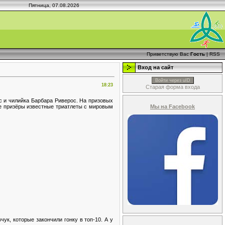
Пятница, 07.08.2026
Приветствую Вас
Гость
|
RSS
Вход на сайт
Войти через uID
18:23
Старая форма входа
с и чилийка Барбара Риверос. На призовых
Мы на Facebook
е призёры известные триатлеты с мировым
к, которые закончили гонку в топ-10. А у