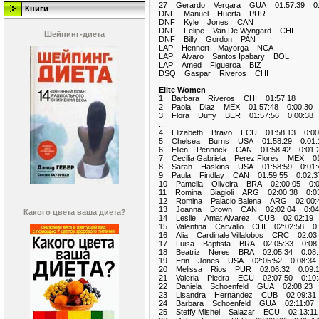
27 Gerardo Vergara GUA 01:57:39 0:
Книги
DNF Manuel Huerta PUR
DNF Kyle Jones CAN
DNF Felipe Van De Wyngard CHI
Шейпинг-диета
DNF Billy Gordon PAN
LAP Hennert Mayorga NCA
LAP Alvaro Santos Ipabary BOL
LAP Amed Figueroa BIZ
DSQ Gaspar Riveros CHI
Elite Women
1 Barbara Riveros CHI 01:57:18
2 Paola Diaz MEX 01:57:48 0:00:30
3 Flora Duffy BER 01:57:56 0:00:38
...
4 Elizabeth Bravo ECU 01:58:13 0:00
5 Chelsea Burns USA 01:58:29 0:01:
6 Ellen Pennock CAN 01:58:42 0:01:
7 Cecilia Gabriela Perez Flores MEX 01
8 Sarah Haskins USA 01:58:59 0:01:
9 Paula Findlay CAN 01:59:55 0:02:3
10 Pamella Oliveira BRA 02:00:05 0:0
11 Romina Biagioli ARG 02:00:38 0:03
12 Romina Palacio Balena ARG 02:00:
13 Joanna Brown CAN 02:02:04 0:04
Какого цвета ваша диета?
14 Leslie Amat Alvarez CUB 02:02:19 
15 Valentina Carvallo CHI 02:02:58 0:
16 Alia Cardinale Villalobos CRC 02:03
17 Luisa Baptista BRA 02:05:33 0:08:
18 Beatriz Neres BRA 02:05:34 0:08:
19 Erin Jones USA 02:05:52 0:08:34
20 Melissa Rios PUR 02:06:32 0:09:
21 Valeria Piedra ECU 02:07:50 0:10:
22 Daniela Schoenfeld GUA 02:08:23 
23 Lisandra Hernandez CUB 02:09:31 
24 Barbara Schoenfeld GUA 02:11:07 
25 Steffy Mishel Salazar ECU 02:13:11