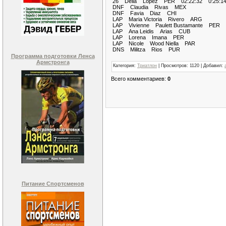
26 Delia Lopez PER 02:22:32 0:25:1
DNF Claudia Rivas MEX
DNF Favia Diaz CHI
LAP Maria Victoria Rivero ARG
LAP Vivienne Paulett Bustamante P
LAP Ana Leidis Arias CUB
LAP Lorena Imana PER
LAP Nicole Wood Niella PAR
DNS Militza Rios PUR
Программа подготовки Ленса
Армстронга
Категория
:
Триатлон
|
Просмотров
:
1120
|
Добавил
:
Всего комментариев
:
0
Питание Спортсменов